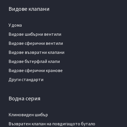
Видове клапани
У дома
Видове шибърни вентили
Видове сферични вентили
Видове възвратни клапани
Видове бътерфлай клапи
Видове сферични кранове
Други стандарти
Водна серия
Клиновиден шибър
Възвратен клапан на повдигащото бутало