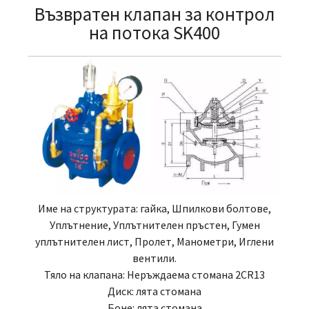
Възвратен клапан за контрол
на потока SK400
Име на структурата: гайка, Шпилкови болтове,
Уплътнение, Уплътнителен пръстен, Гумен
уплътнителен лист, Пролет, Манометри, Иглени
вентили.
Тяло на клапана: Неръждаема стомана 2CR13
Диск: лята стомана
Боне: лята стомана