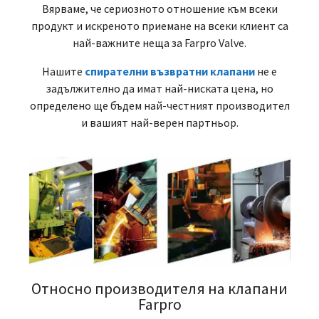
Вярваме, че сериозното отношение към всеки
продукт и искреното приемане на всеки клиент са
най-важните неща за Farpro Valve.
Нашите
спирателни възвратни клапани
не е
задължително да имат най-ниската цена, но
определено ще бъдем най-честният производител
и вашият най-верен партньор.
Относно производителя на клапани
Farpro