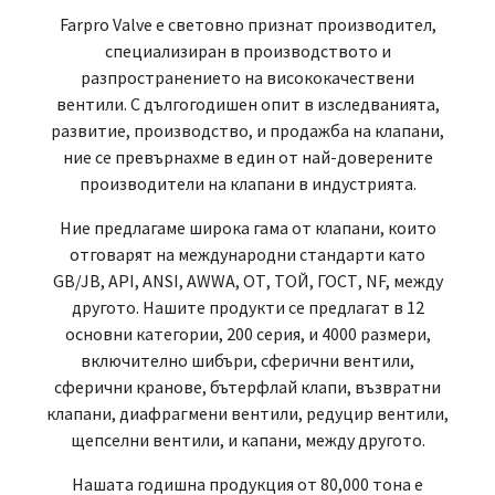
Farpro Valve е световно признат производител,
специализиран в производството и
разпространението на висококачествени
вентили. С дългогодишен опит в изследванията,
развитие, производство, и продажба на клапани,
ние се превърнахме в един от най-доверените
производители на клапани в индустрията.
Ние предлагаме широка гама от клапани, които
отговарят на международни стандарти като
GB/JB, API, ANSI, AWWA, ОТ, ТОЙ, ГОСТ, NF, между
другото. Нашите продукти се предлагат в 12
основни категории, 200 серия, и 4000 размери,
включително шибъри, сферични вентили,
сферични кранове, бътерфлай клапи, възвратни
клапани, диафрагмени вентили, редуцир вентили,
щепселни вентили, и капани, между другото.
Нашата годишна продукция от 80,000 тона е