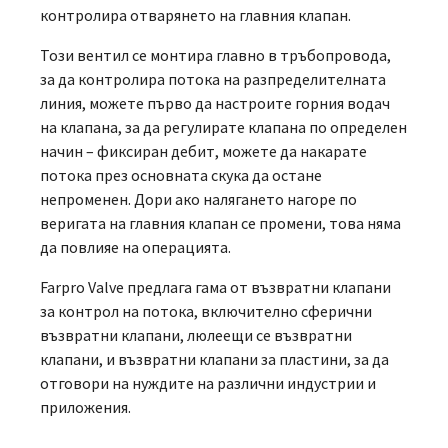
контролира отварянето на главния клапан.
Този вентил се монтира главно в тръбопровода,
за да контролира потока на разпределителната
линия, можете първо да настроите горния водач
на клапана, за да регулирате клапана по определен
начин – фиксиран дебит, можете да накарате
потока през основната скука да остане
непроменен. Дори ако налягането нагоре по
веригата на главния клапан се промени, това няма
да повлияе на операцията.
Farpro Valve предлага гама от възвратни клапани
за контрол на потока, включително сферични
възвратни клапани, люлеещи се възвратни
клапани, и възвратни клапани за пластини, за да
отговори на нуждите на различни индустрии и
приложения.