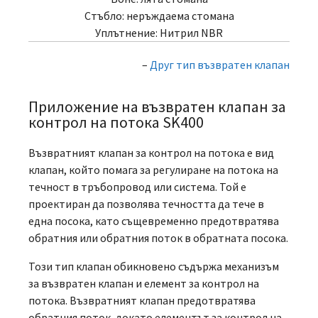
Стъбло: неръждаема стомана
Уплътнение: Нитрил NBR
–
Друг тип възвратен клапан
Приложение на възвратен клапан за
контрол на потока SK400
Възвратният клапан за контрол на потока е вид
клапан, който помага за регулиране на потока на
течност в тръбопровод или система. Той е
проектиран да позволява течността да тече в
една посока, като същевременно предотвратява
обратния или обратния поток в обратната посока.
Този тип клапан обикновено съдържа механизъм
за възвратен клапан и елемент за контрол на
потока. Възвратният клапан предотвратява
обратния поток, докато елементът за контрол на