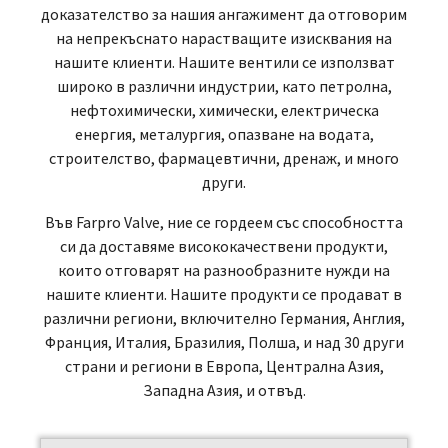
доказателство за нашия ангажимент да отговорим
на непрекъснато нарастващите изисквания на
нашите клиенти. Нашите вентили се използват
широко в различни индустрии, като петролна,
нефтохимически, химически, електрическа
енергия, металургия, опазване на водата,
строителство, фармацевтични, дренаж, и много
други.
Във Farpro Valve, ние се гордеем със способността
си да доставяме висококачествени продукти,
които отговарят на разнообразните нужди на
нашите клиенти. Нашите продукти се продават в
различни региони, включително Германия, Англия,
Франция, Италия, Бразилия, Полша, и над 30 други
страни и региони в Европа, Централна Азия,
Западна Азия, и отвъд.