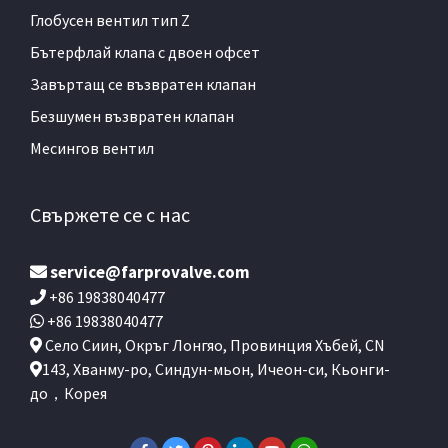
Глобусен вентил тип Z
Бътерфлай клапа с двоен офсет
Завъртащ се възвратен клапан
Безшумен възвратен клапан
Месингов вентил
Свържете се с нас
service@farprovalve.com
+86 19838040477
+86 19838040477
Село Сиин, Окръг Лонгяо, Провинция Хъбей, CN
143, Хванму-ро, Синдун-мьон, Ичеон-си, Кьонги-
до，Корея