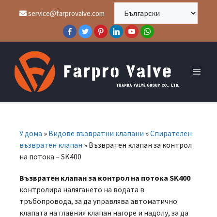
service@farprovalve.com
У дома
»
Видове възвратни клапани
»
Спирателен
възвратен клапан
»
Възвратен клапан за контрол
на потока – SK400
Възвратен клапан за контрол на потока SK400
контролира налягането на водата в
тръбопровода, за да управлява автоматично
клапата на главния клапан нагоре и надолу, за да