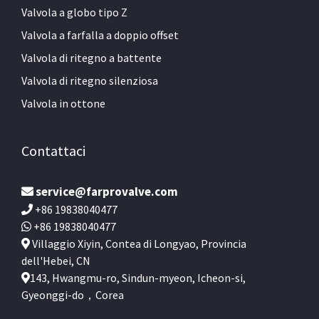
Valvola a globo tipo Z
Valvola a farfalla a doppio offset
Valvola di ritegno a battente
Valvola di ritegno silenziosa
Valvola in ottone
Contattaci
service@farprovalve.com
+86 19838040477
+86 19838040477
Villaggio Xiyin, Contea di Longyao, Provincia
dell'Hebei, CN
143, Hwangmu-ro, Sindun-myeon, Icheon-si,
Gyeonggi-do，Corea