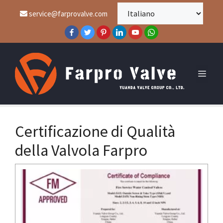
service@farprovalve.com
Certificazione di Qualità
della Valvola Farpro