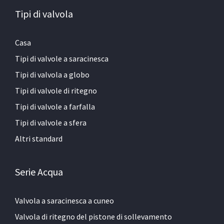
Tipi di valvola
Casa
Tipi di valvole a saracinesca
Tipi di valvola a globo
Tipi di valvole di ritegno
Tipi di valvole a farfalla
Tipi di valvole a sfera
Altri standard
Serie Acqua
Valvola a saracinesca a cuneo
Valvola di ritegno del pistone di sollevamento