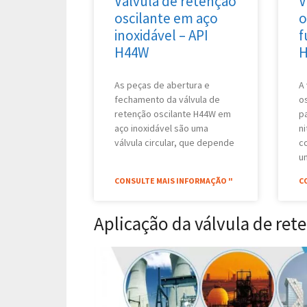
Válvula de retenção
V
oscilante em aço
o
inoxidável – API
f
H44W
As peças de abertura e
A
fechamento da válvula de
o
retenção oscilante H44W em
p
aço inoxidável são uma
n
válvula circular, que depende
c
u
CONSULTE MAIS INFORMAÇÃO "
C
Aplicação da válvula de ret