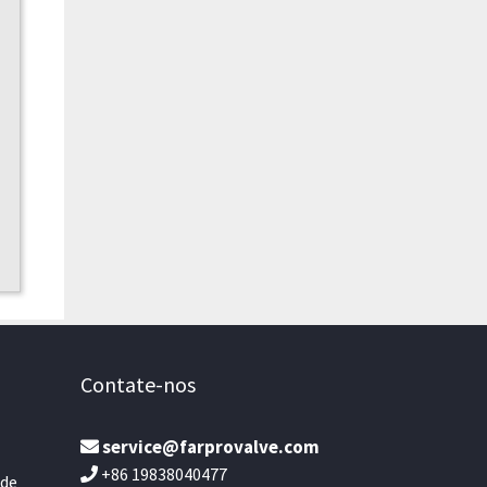
Contate-nos
service@farprovalve.com
+86 19838040477
 de