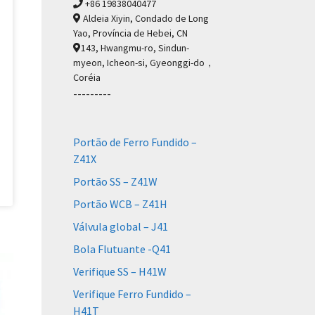
+86 19838040477
Aldeia Xiyin, Condado de Long
Yao, Província de Hebei, CN
143, Hwangmu-ro, Sindun-
myeon, Icheon-si, Gyeonggi-do，
Coréia
---------
Portão de Ferro Fundido –
Z41X
Portão SS – Z41W
Portão WCB – Z41H
Válvula global – J41
Bola Flutuante -Q41
Verifique SS – H41W
Verifique Ferro Fundido –
H41T