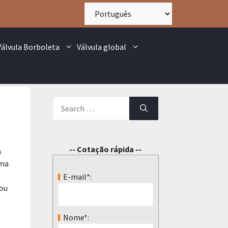
Válvula Borboleta
Válvula global
-- Cotação rápida --
m
uma
E-mail*:
 ou
Nome*: