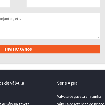
os de válvula
Série Água
Válvula de gaveta em cunha
s de válvula gaveta
Válvula de retenção do pistão