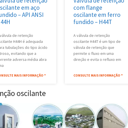
álvula de retenção
Válvula de retenção
scilante em aço
com flange
undido – API ANSI
oscilante em ferro
H44H
fundido – H44T
 válvula de retenção
A válvula de retenção
scilante H44H é adequada
oscilante H44T é um tipo de
ara tubulações do tipo ácido
válvula de retenção que
itroso, evitando que a
permite o fluxo em uma
orrente adversa média abra
direção e evita o refluxo em
ma
ONSULTE MAIS INFORMAÇÃO "
CONSULTE MAIS INFORMAÇÃO "
enção oscilante