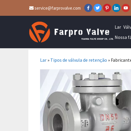
service@farprovalve.com
Lar
Vál
Nossa f
Lar
»
Tipos de válvula de retenção
»
Fabricante