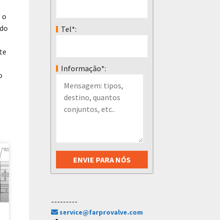
 o
 do
Tel*:
te
Informação*:
o
---------
service@farprovalve.com