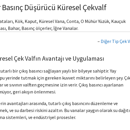
r Basınç Düşürücü Küresel Çekvalf
vataları, Kök, Kaput, Küresel Vana, Conta, O Mühür Yüzük, Kauçuk
ası, Bahar, Basınç ölçerler, İğne Vanalar.
–
Diğer Tip Çek V
resel Çek Valfın Avantajı ve Uygulaması
utarlı bir çıkış basıncı sağlayan yaylı bir bilyeye sahiptir. Yay
opu yerinde tutmak için gereken kuvvet miktarını belirleyen şey. Çık
r ve sıvının valften geçmesine izin verir. Çıkış basıncı ayarlanan
nüyor, geri akışın önlenmesi.
erin avantajları arasında, tutarlı çıkış basıncını düzenleme ve
ek, ve su darbesi riskini azaltın. Bu vanalar yaygın olarak su dağıt
ma sistemleri, ve endüstriyel prosesler.