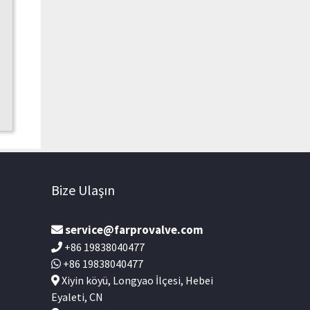
Bize Ulaşın
service@farprovalve.com
+86 19838040477
+86 19838040477
Xiyin köyü, Longyao İlçesi, Hebei
Eyaleti, CN