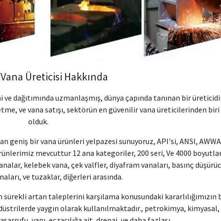
 Vana Üreticisi Hakkında
imi ve dağıtımında uzmanlaşmış, dünya çapında tanınan bir üreticidir
etme, ve vana satışı, sektörün en güvenilir vana üreticilerinden biri
olduk.
yan geniş bir vana ürünleri yelpazesi sunuyoruz, API'si, ANSI, AWWA
rünlerimiz mevcuttur 12 ana kategoriler, 200 seri, Ve 4000 boyutlar
vanalar, kelebek vana, çek valfler, diyafram vanaları, basınç düşürü
anaları, ve tuzaklar, diğerleri arasında.
n sürekli artan taleplerini karşılama konusundaki kararlılığımızın b
endüstrilerde yaygın olarak kullanılmaktadır., petrokimya, kimyasal,
asarrufu, yapı, eczacılığa ait, drenaj, ve daha fazlası.