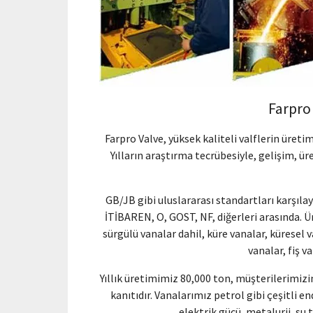
Farpro
Farpro Valve, yüksek kaliteli valflerin üret
Yılların araştırma tecrübesiyle, gelişim, ür
GB/JB gibi uluslararası standartları karşıla
İTİBAREN, O, GOST, NF, diğerleri arasında. Ü
sürgülü vanalar dahil, küre vanalar, küresel 
vanalar, fiş v
Yıllık üretimimiz 80,000 ton, müşterilerimizi
kanıtıdır. Vanalarımız petrol gibi çeşitli 
elektrik gücü, metalurji, su t