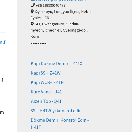
+86 19838040477
Xiyin köyü, Longyao İlçesi, Hebei
Eyaleti, CN
143, Hwangmu-ro, Sindun-
myeon, Icheon-si, Gyeonggi-do，
Kore
alf
---------
Kapı Dökme Demir – Z41X
Kapı SS – Z41W
ış
Kapı WCB– Z41H
Küre Vana – J41
Yüzen Top -Q41
SS – H41W'yi kontrol edin
ım
Dökme Demiri Kontrol Edin –
H41T