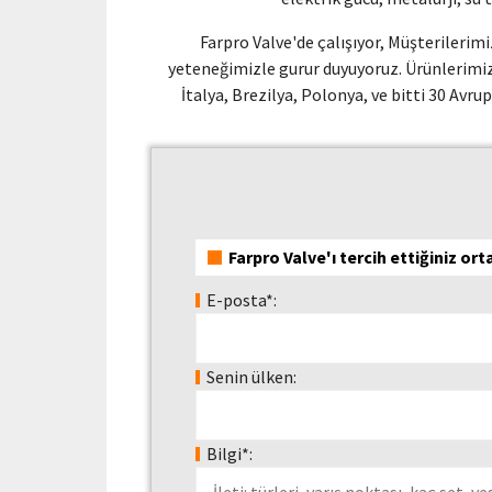
Farpro Valve'de çalışıyor, Müşterilerimi
yeteneğimizle gurur duyuyoruz. Ürünlerimiz 
İtalya, Brezilya, Polonya, ve bitti 30 Avru
Farpro Valve'ı tercih ettiğiniz or
E-posta*:
Senin ülken:
Bilgi*: