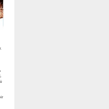
.
,
,
cü
ir