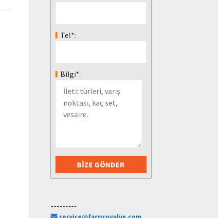
Tel*:
Bilgi*:
---------
service@farprovalve.com