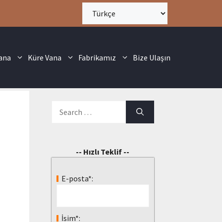
ana
Küre Vana
Fabrikamız
Bize Ulaşın
-- Hızlı Teklif --
E-posta*:
İsim*: