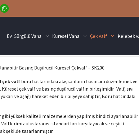
Ev
Sürgülü Vana
Küresel Vana
Çek Valf
Kelebek v
lanabilir Basınç Düşürücü Küresel Çekvalf – SK200
 çek valf
boru hatlarındaki akışkanların basıncını düzenlemek ve
Küresel çek valf ve basınç düşürücü valfin birleşimidir.. Valf, sıvı
yukarı ve aşağı hareket eden bir bilyeye sahiptir, Boru hattındaki
gibi yüksek kaliteli malzemelerden yapılmış bir dizi ayarlanabilir
Valflerimiz uluslararası standartları karşılayacak ve çeşitli
k şekilde tasarlanmıştır.