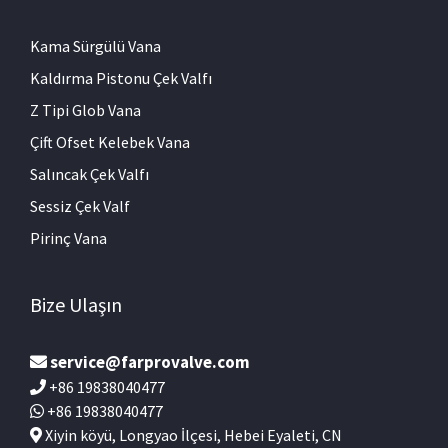
Kama Sürgülü Vana
Kaldırma Pistonu Çek Valfı
Z Tipi Glob Vana
Çift Ofset Kelebek Vana
Salıncak Çek Valfı
Sessiz Çek Valf
Pirinç Vana
Bize Ulaşın
service@farprovalve.com
+86 19838040477
+86 19838040477
Xiyin köyü, Longyao İlçesi, Hebei Eyaleti, CN