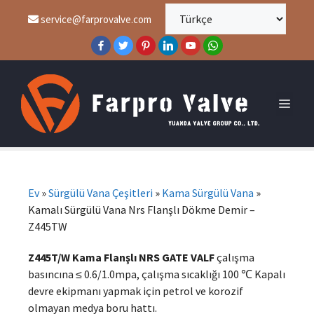
service@farprovalve.com
Ev
»
Sürgülü Vana Çeşitleri
»
Kama Sürgülü Vana
»
Kamalı Sürgülü Vana Nrs Flanşlı Dökme Demir –
Z445TW
Z445T/W Kama Flanşlı NRS GATE VALF
çalışma
basıncına ≤ 0.6/1.0mpa, çalışma sıcaklığı 100 ℃ Kapalı
devre ekipmanı yapmak için petrol ve korozif
olmayan medya boru hattı.