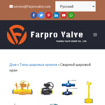
service@farprovalve.com
Дом
»
Типы шаровых кранов
»
Сварной шаровой
кран