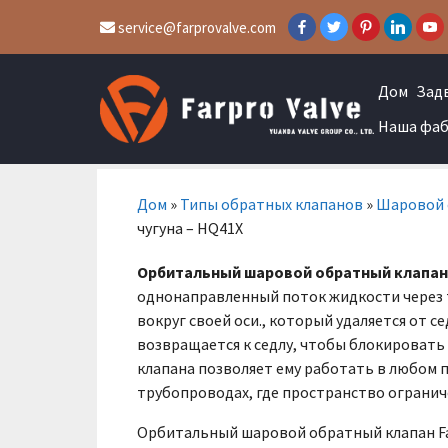
service@farprovalve.com
Дом
Зад
Наша фаб
Дом
»
Типы обратных клапанов
»
Шаровой 
чугуна – HQ41X
Орбитальный шаровой обратный клапан
однонаправленный поток жидкости через 
вокруг своей оси., который удаляется от с
возвращается к седлу, чтобы блокировать
клапана позволяет ему работать в любом п
трубопроводах, где пространство огранич
Орбитальный шаровой обратный клапан Far