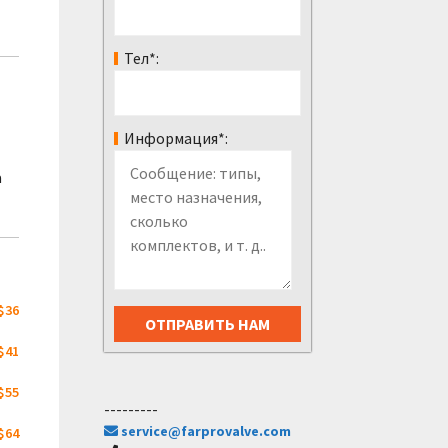
Тел*:
Информация*:
а
$36
$41
$55
---------
service@farprovalve.com
$64