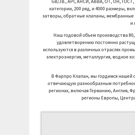
GB/JB., API, АНСИ, АВВА, ОТ, ОН, ГОСТ
категории, 200 ряд, и 4000 размеры, 
затворы, обратные клапаны, мембранные 
и 
Наш годовой объем производства 80
удовлетворению постоянно растущ
используются в различных отраслях промы
электроэнергия, металлургия, водное х
В Фарпро Клапан, мы гордимся нашей
отвечающую разнообразным потребност
регионах, включая Германию, Англия, Фр
регионы Европы, Централ