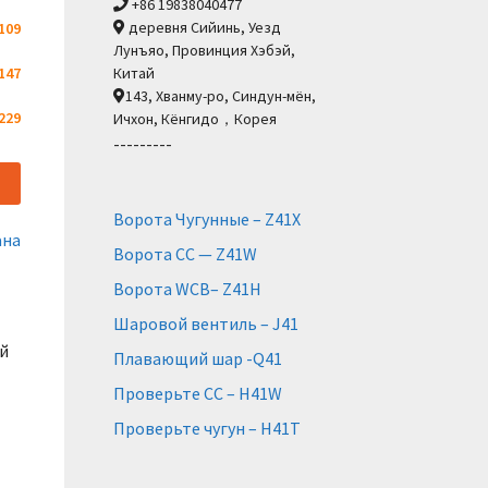
+86 19838040477
деревня Сийинь, Уезд
109
Лунъяо, Провинция Хэбэй,
147
Китай
143, Хванму-ро, Синдун-мён,
229
Ичхон, Кёнгидо，Корея
---------
Ворота Чугунные – Z41X
ана
Ворота СС — Z41W
Ворота WCB– Z41H
Шаровой вентиль – J41
й
Плавающий шар -Q41
Проверьте СС – H41W
Проверьте чугун – H41T