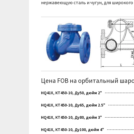
нержавеющую сталь и чугун, для широкого
Цена FOB на орбитальный шаро
HQ41X, КТ450-10, Ду50, дюйм 2"
HQ41X, КТ450-10, Ду65, дюйм 2.5"
HQ41X, КТ450-10, Ду80, дюйм 3"
HQ41X, КТ450-10, Ду100, дюйм 4"