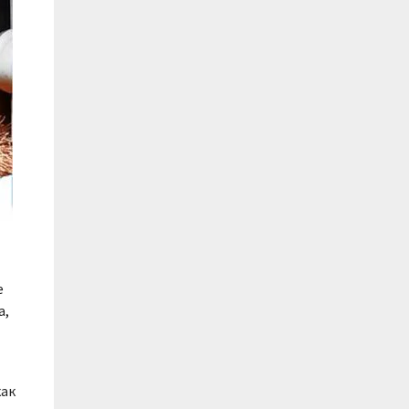
е
а,
как