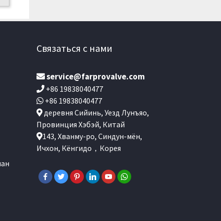
Связаться с нами
service@farprovalve.com
+86 19838040477
+86 19838040477
деревня Сийинь, Уезд Лунъяо,
Провинция Хэбэй, Китай
143, Хванму-ро, Синдун-мён,
Ичхон, Кёнгидо，Корея
пан