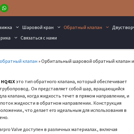
вижка
Шаровой кран
Обратный клапан
Двуствор
рика
Связаться с нами
обратный клапан
»
Орбитальный шаровой обратный клапан и
 HQ41X
это тип обратного клапана, который обеспечивает
трубопровод.. Он представляет собой шар, вращающийся
едла клапана, когда жидкость течет в прямом направлении, и
 поток жидкости в обратном направлении.. Конструкция
оложении., что делает его идеальным для использования в
ено.
pro Valve доступен в различных материалах., включая