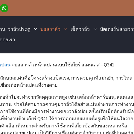
้าน
วาล์วประตู
บอลวาล์ว
เช็ควาล์ว
บัตเตอร์ฟลายวา
ิดต่อเรา
าแปลน
»
บอลวาล์วหน้าแปลนแบบใช้เกียร์ สเตนเลส – Q341
ีลักษณะเด่นคือโครงสร้างแข็งแรง, การควบคุมที่แม่นยำ, การไหล
ชื่อมต่อหน้าแปลนที่ง่ายดาย.
ดยทั่วไปจะทำจากวัสดุคุณภาพสูง เช่น เหล็กกล้าคาร์บอน, สแตนเล
ที่ทนทาน. ช่วยให้สามารถควบคุมวาล์วได้อย่างแม่นยำผ่านการทำงา
นการใช้งานที่ต้องมีการทำงานของวาล์วบ่อยครั้งหรือเมื่อต้องรับมือ
่ทำงานด้วยเกียร์ Q341 ใช้การออกแบบแบบเต็มรูเพื่อให้แน่ใจว่า
ัวเลือกที่เหมาะสำหรับการใช้งานที่เกี่ยวข้องกับของเหลวหรือ
ื่อมต่อปลายแปลน, เป็นวิธีการเชื่อมต่อวาล์วกับระบบท่อที่ปลอดภัย