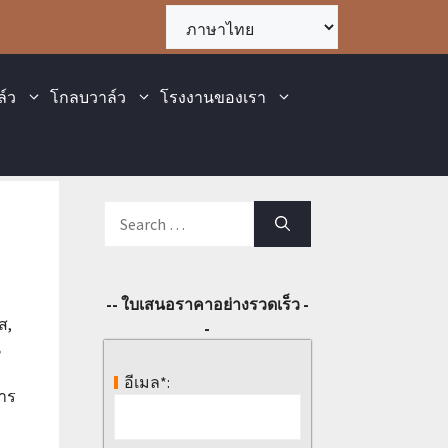
ล์ว
โกลบวาล์ว
โรงงานของเรา
-- ใบเสนอราคาอย่างรวดเร็ว -
ส,
-
น
อีเมล*:
การ