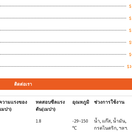
$
$
$
$
$
$1
ติดต่อเรา
ความแรงของ
ทดสอบซีลแรง
อุณหภูมิ
ช่วงการใช้งาน
(เมปา)
ดัน(เมปา)
1.8
-29~150
น้ำ, แก๊ส, น้ำมัน,
℃
กรดไนตริก, ฯลฯ.