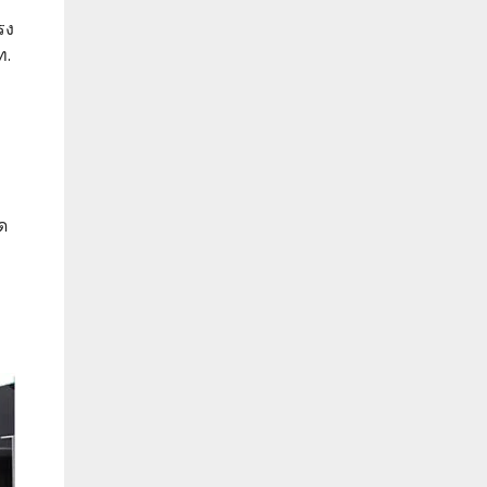
รง
ท.
ด