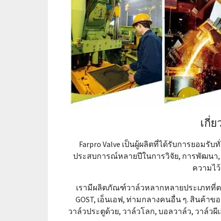
เกี่
Farpro Valve เป็นผู้ผลิตที่ได้รับการยอมร
ประสบการณ์หลายปีในการวิจัย, การพัฒนา, กา
ความไว้
เรามีผลิตภัณฑ์วาล์วหลากหลายประเภทที่ตร
GOST, เอ็นเอฟ, ท่ามกลางคนอื่น ๆ. สินค้าขอ
วาล์วประตูด้วย, วาล์วโลก, บอลวาล์ว, วาล์วผี