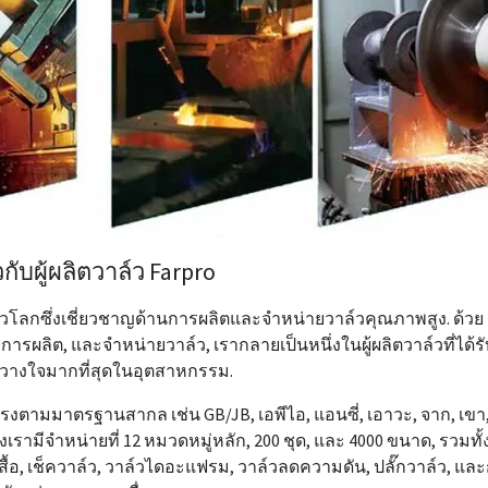
ยวกับผู้ผลิตวาล์ว Farpro
ับทั่วโลกซึ่งเชี่ยวชาญด้านการผลิตและจำหน่ายวาล์วคุณภาพสูง. ด้วย
รผลิต, และจำหน่ายวาล์ว, เรากลายเป็นหนึ่งในผู้ผลิตวาล์วที่ได้รั
วางใจมากที่สุดในอุตสาหกรรม.
งตามมาตรฐานสากล เช่น GB/JB, เอพีไอ, แอนซี่, เอาวะ, จาก, เขา
งเรามีจำหน่ายที่ 12 หมวดหมู่หลัก, 200 ชุด, และ 4000 ขนาด, รวมทั้
เสื้อ, เช็ควาล์ว, วาล์วไดอะแฟรม, วาล์วลดความดัน, ปลั๊กวาล์ว, และ