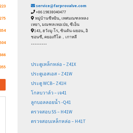
service@farprovalve.com
223
+86 19838040477
หมู่บ้านซีหยิน, เทศมณฑลหลง
275
เหยา, มณฑลเหอเป่ย, ซีเอ็น
354
143, ฮวังมู-โร, ซินดัน-มยอน, อิ
ชอนซี, คยองกีโด，เกาหลี
504
---------
666
ประตูเหล็กหล่อ – Z41X
055
ประตูเอสเอส – Z41W
ประตู WCB– Z41H
โกลบวาล์ว – เจ41
ลูกบอลลอยน้ำ -Q41
ตรวจสอบ SS – H41W
ตรวจสอบเหล็กหล่อ – H41T