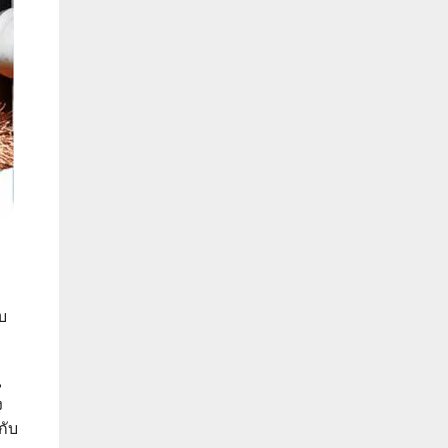
บ
,
ง
กับ