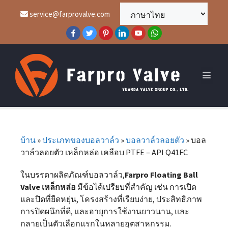
service@farprovalve.com
บ้าน
»
ประเภทของบอลวาล์ว
»
บอลวาล์วลอยตัว
»
บอล
วาล์วลอยตัว เหล็กหล่อ เคลือบ PTFE – API Q41FC
ในบรรดาผลิตภัณฑ์บอลวาล์ว,
Farpro Floating Ball
Valve เหล็กหล่อ
มีข้อได้เปรียบที่สำคัญ เช่น การเปิด
และปิดที่ยืดหยุ่น, โครงสร้างที่เรียบง่าย, ประสิทธิภาพ
การปิดผนึกที่ดี, และอายุการใช้งานยาวนาน, และ
กลายเป็นตัวเลือกแรกในหลายอุตสาหกรรม.