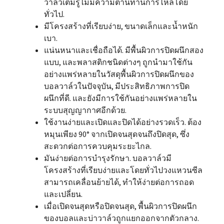
วาล์วเต็มรูไม่มีความต้านทานการไหลโดย
ทั่วไป.
มีโครงสร้างที่เรียบง่าย, ขนาดเล็กและน้ำหนัก
เบา.
แน่นหนาและเชื่อถือได้. มีพื้นผิวการปิดผนึกสอง
แบบ, และพลาสติกชนิดต่างๆ ถูกนำมาใช้กัน
อย่างแพร่หลายในวัสดุพื้นผิวการปิดผนึกของ
บอลวาล์วในปัจจุบัน, มีประสิทธิภาพการปิด
ผนึกที่ดี. และยังมีการใช้กันอย่างแพร่หลายใน
ระบบสุญญากาศอีกด้วย.
ใช้งานง่ายและเปิดและปิดได้อย่างรวดเร็ว. ต้อง
หมุนเพียง 90° จากเปิดจนสุดจนถึงปิดสุด, ซึ่ง
สะดวกต่อการควบคุมระยะไกล.
มันง่ายต่อการบำรุงรักษา. บอลวาล์วมี
โครงสร้างที่เรียบง่ายและโดยทั่วไปวงแหวนซีล
สามารถเคลื่อนย้ายได้, ทำให้ง่ายต่อการถอด
และเปลี่ยน.
เมื่อเปิดจนสุดหรือปิดจนสุด, พื้นผิวการปิดผนึก
ของบอลและบ่าวาล์วถูกแยกออกจากตัวกลาง.