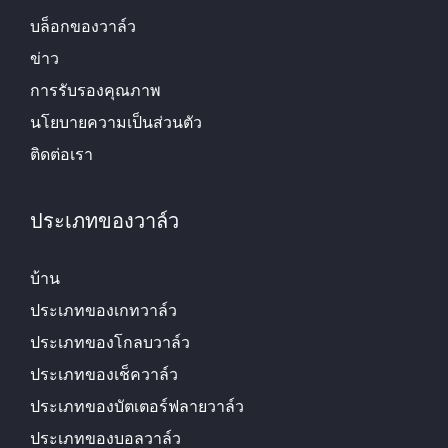
บล็อกของวาล์ว
ข่าว
การรับรองคุณภาพ
นโยบายความเป็นส่วนตัว
ติดต่อเรา
ประเภทของวาล์ว
บ้าน
ประเภทของเกทวาล์ว
ประเภทของโกลบวาล์ว
ประเภทของเช็ควาล์ว
ประเภทของบัตเตอร์ฟลายวาล์ว
ประเภทของบอลวาล์ว