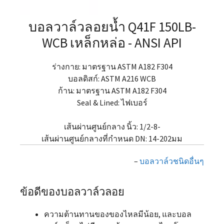
บอลวาล์วลอยน้ำ Q41F 150LB-
WCB เหล็กหล่อ - ANSI API
ร่างกาย: มาตรฐาน ASTM A182 F304
บอลดิสก์: ASTM A216 WCB
ก้าน: มาตรฐาน ASTM A182 F304
Seal & Lined
: ไฟเบอร์
เส้นผ่านศูนย์กลาง นิ้ว: 1/2-8-
เส้นผ่านศูนย์กลางที่กำหนด DN: 14-202มม
–
บอลวาล์วชนิดอื่นๆ
ข้อดีของบอลวาล์วลอย
ความต้านทานของของไหลมีน้อย, และบอล