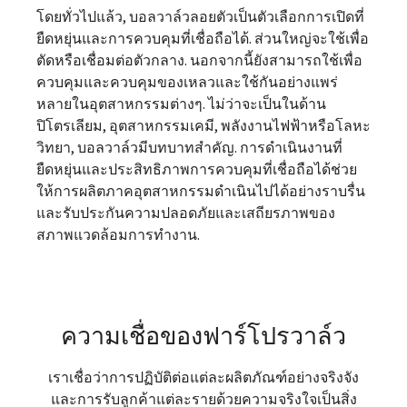
โดยทั่วไปแล้ว, บอลวาล์วลอยตัวเป็นตัวเลือกการเปิดที่
ยืดหยุ่นและการควบคุมที่เชื่อถือได้. ส่วนใหญ่จะใช้เพื่อ
ตัดหรือเชื่อมต่อตัวกลาง. นอกจากนี้ยังสามารถใช้เพื่อ
ควบคุมและควบคุมของเหลวและใช้กันอย่างแพร่
หลายในอุตสาหกรรมต่างๆ. ไม่ว่าจะเป็นในด้าน
ปิโตรเลียม, อุตสาหกรรมเคมี, พลังงานไฟฟ้าหรือโลหะ
วิทยา, บอลวาล์วมีบทบาทสำคัญ. การดำเนินงานที่
ยืดหยุ่นและประสิทธิภาพการควบคุมที่เชื่อถือได้ช่วย
ให้การผลิตภาคอุตสาหกรรมดำเนินไปได้อย่างราบรื่น
และรับประกันความปลอดภัยและเสถียรภาพของ
สภาพแวดล้อมการทำงาน.
ความเชื่อของฟาร์โปรวาล์ว
เราเชื่อว่าการปฏิบัติต่อแต่ละผลิตภัณฑ์อย่างจริงจัง
และการรับลูกค้าแต่ละรายด้วยความจริงใจเป็นสิ่ง