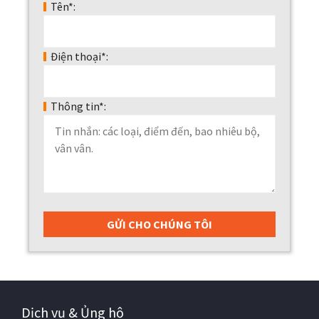
Tên*:
Điện thoại*:
Thông tin*:
Dịch vụ & Ủng hộ