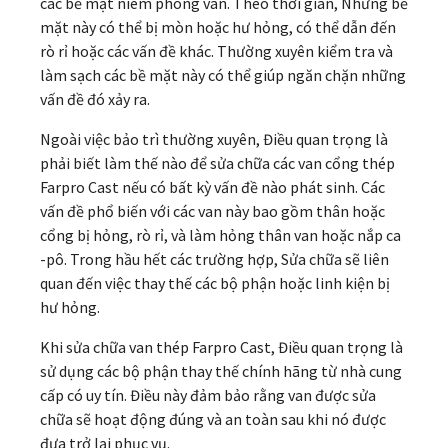
các bề mặt niêm phong van. Theo thời gian, Những bề
mặt này có thể bị mòn hoặc hư hỏng, có thể dẫn đến
rò rỉ hoặc các vấn đề khác. Thường xuyên kiểm tra và
làm sạch các bề mặt này có thể giúp ngăn chặn những
vấn đề đó xảy ra.
Ngoài việc bảo trì thường xuyên, Điều quan trọng là
phải biết làm thế nào để sửa chữa các van cổng thép
Farpro Cast nếu có bất kỳ vấn đề nào phát sinh. Các
vấn đề phổ biến với các van này bao gồm thân hoặc
cổng bị hỏng, rò rỉ, và làm hỏng thân van hoặc nắp ca
-pô. Trong hầu hết các trường hợp, Sửa chữa sẽ liên
quan đến việc thay thế các bộ phận hoặc linh kiện bị
hư hỏng.
Khi sửa chữa van thép Farpro Cast, Điều quan trọng là
sử dụng các bộ phận thay thế chính hãng từ nhà cung
cấp có uy tín. Điều này đảm bảo rằng van được sửa
chữa sẽ hoạt động đúng và an toàn sau khi nó được
đưa trở lại phục vụ.