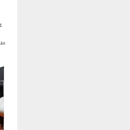
g
sản