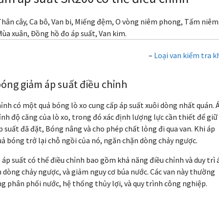
, Thân cây, Ca bô, Van bi, Miếng đệm, O vòng niêm phong, Tấm niêm
Mùa xuân, Đồng hồ đo áp suất, Van kim.
–
Loại van kiểm tra k
bóng giảm áp suất điều chỉnh
hỉnh có một quả bóng lò xo cung cấp áp suất xuôi dòng nhất quán. 
nh độ căng của lò xo, trong đó xác định lượng lực cần thiết để giữ
p suất đã đặt, Bóng nâng và cho phép chất lỏng đi qua van. Khi áp
uả bóng trở lại chỗ ngồi của nó, ngăn chặn dòng chảy ngược.
áp suất có thể điều chỉnh bao gồm khả năng điều chỉnh và duy trì 
n dòng chảy ngược, và giảm nguy cơ búa nước. Các van này thường
 phân phối nước, hệ thống thủy lợi, và quy trình công nghiệp.