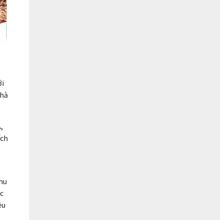
ới
nhà
,
ích
hu
ác
ều