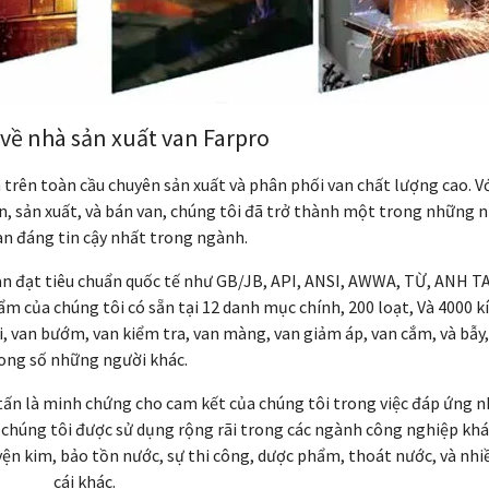
 về nhà sản xuất van Farpro
 trên toàn cầu chuyên sản xuất và phân phối van chất lượng cao. V
n, sản xuất, và bán van, chúng tôi đã trở thành một trong những 
an đáng tin cậy nhất trong ngành.
n đạt tiêu chuẩn quốc tế như GB/JB, API, ANSI, AWWA, TỪ, ANH TA
m của chúng tôi có sẵn tại 12 danh mục chính, 200 loạt, Và 4000 k
i, van bướm, van kiểm tra, van màng, van giảm áp, van cắm, và bẫy,
ong số những người khác.
tấn là minh chứng cho cam kết của chúng tôi trong việc đáp ứng n
 chúng tôi được sử dụng rộng rãi trong các ngành công nghiệp kh
uyện kim, bảo tồn nước, sự thi công, dược phẩm, thoát nước, và nhi
cái khác.