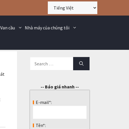
Van cầu
Nhà máy của chúng tôi
oát
-- Báo giá nhanh --
t
E-mail*:
Tên*: