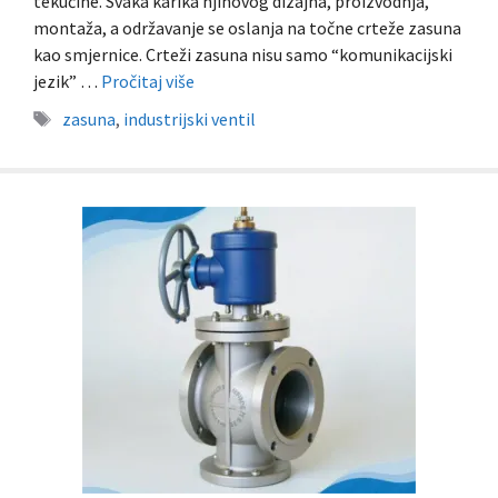
tekućine. Svaka karika njihovog dizajna, proizvodnja,
montaža, a održavanje se oslanja na točne crteže zasuna
kao smjernice. Crteži zasuna nisu samo “komunikacijski
jezik” …
Pročitaj više
Oznake
zasuna
,
industrijski ventil