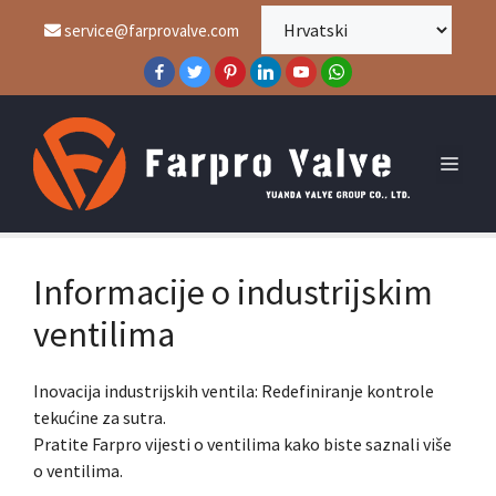
Preskoči
service@farprovalve.com
na
sadržaj
Jelo
Informacije o industrijskim
ventilima
Inovacija industrijskih ventila: Redefiniranje kontrole
tekućine za sutra.
Pratite Farpro vijesti o ventilima kako biste saznali više
o ventilima.