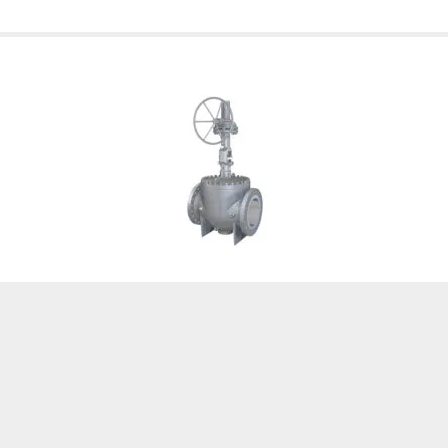
Ventili u petrokemijskoj industriji
18/06/2024
Petrokemijska industrija je područje u kojem se naširoko
koriste različiti ventili. Ventili igraju ključnu ulogu u
cjevovodnim sustavima, kontroliranje i reguliranje
protoka tekućina i plinova. Različite vrste ventila imaju