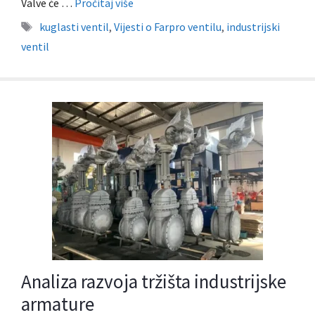
Valve će …
Pročitaj više
Oznake
kuglasti ventil
,
Vijesti o Farpro ventilu
,
industrijski
ventil
Analiza razvoja tržišta industrijske
armature