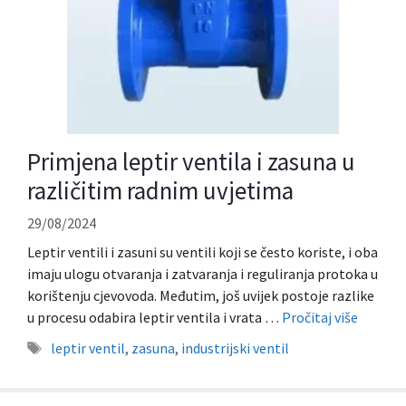
Primjena leptir ventila i zasuna u
različitim radnim uvjetima
29/08/2024
Leptir ventili i zasuni su ventili koji se često koriste, i oba
imaju ulogu otvaranja i zatvaranja i reguliranja protoka u
korištenju cjevovoda. Međutim, još uvijek postoje razlike
u procesu odabira leptir ventila i vrata …
Pročitaj više
Oznake
leptir ventil
,
zasuna
,
industrijski ventil