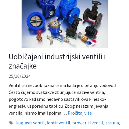
Uobičajeni industrijski ventili i
značajke
25/10/2024
Ventili su nezaobilazna tema kada je u pitanju vodovod.
Često čujemo svakakve zbunjujuće nazive ventila,
pogotovo kad smo nedavno sastavili ovu kinesko-
englesku usporednu tablicu. Zbog nerazumijevanja
ventila, nismo imali pojma …
Pročitaj više
Oznake
kuglasti ventil
,
leptir ventil
,
provjeriti ventil
,
zasuna
,