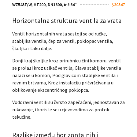
WZ545T/W, HT200, DN1600, inč 64"
$30547
Horizontalna struktura ventila za vrata
Ventil horizontalnih vrata sastoji se od ručke,
stabljika ventila, čep za ventil, poklopac ventila,
školjka i tako dalje.
Donji kraj školjke kroz prirubnicu čini komoru, ventil
se prolazi kroz utikač ventila, Glava stabljike ventila
nalazi se u komori, Pod glavicom stabljike ventila i
ravnim brtvama, Kroz instalaciju pričvršćivanja u
oblikovanje ekscentričnog poklopca.
Vodoravni ventili su čvrsto zapečaćeni, jednostavan za
rukovanje, i koriste se u cjevovodima za protok
tekućine.
Razlike između horizontalnih i