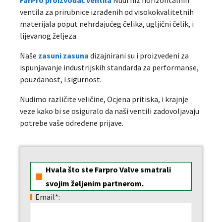
FarPro proizvođač ventila
Nudi niz horizontalnih
ventila za prirubnice izrađenih od visokokvalitetnih
materijala poput nehrđajućeg čelika, ugljični čelik, i
lijevanog željeza.
Naše
zasuni zasuna
dizajnirani su i proizvedeni za
ispunjavanje industrijskih standarda za performanse,
pouzdanost, i sigurnost.
Nudimo različite veličine, Ocjena pritiska, i krajnje
veze kako bi se osiguralo da naši ventili zadovoljavaju
potrebe vaše određene prijave.
Hvala što ste Farpro Valve smatrali
svojim željenim partnerom.
Email*: