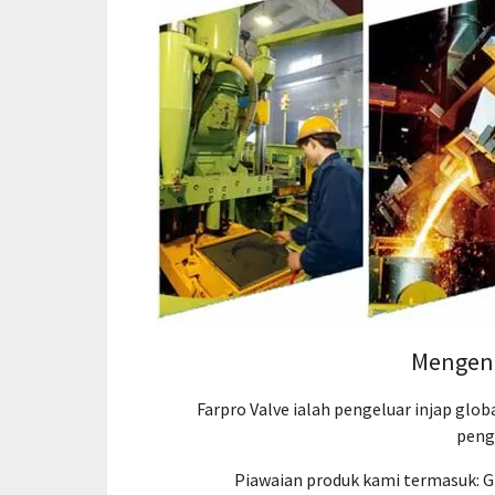
Mengena
Farpro Valve ialah pengeluar injap glo
peng
Piawaian produk kami termasuk: GB