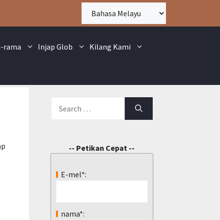
a-rama
Injap Glob
Kilang Kami
ap
-- Petikan Cepat --
E-mel*:
nama*: