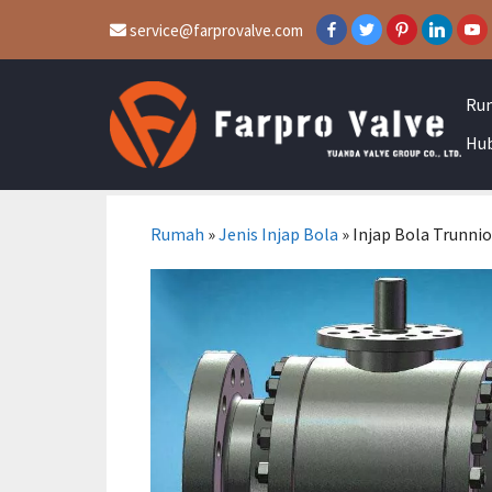
service@farprovalve.com
Ru
Hub
Rumah
»
Jenis Injap Bola
»
Injap Bola Trunni