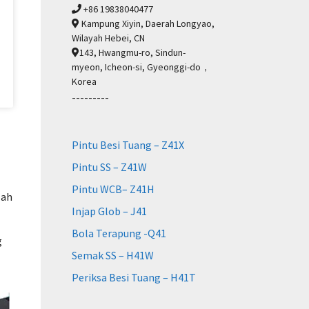
+86 19838040477
Kampung Xiyin, Daerah Longyao,
Wilayah Hebei, CN
143, Hwangmu-ro, Sindun-
myeon, Icheon-si, Gyeonggi-do，
Korea
---------
Pintu Besi Tuang – Z41X
Pintu SS – Z41W
Pintu WCB– Z41H
lah
Injap Glob – J41
Bola Terapung -Q41
g
Semak SS – H41W
Periksa Besi Tuang – H41T