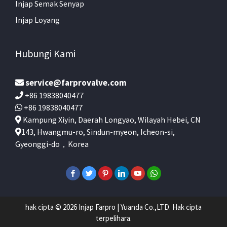
Injap Semak Senyap
Injap Loyang
Hubungi Kami
service@farprovalve.com
+86 19838040477
+86 19838040477
Kampung Xiyin, Daerah Longyao, Wilayah Hebei, CN
143, Hwangmu-ro, Sindun-myeon, Icheon-si,
Gyeonggi-do，Korea
hak cipta © 2026 Injap Farpro | Yuanda Co.,LTD. Hak cipta
terpelihara.