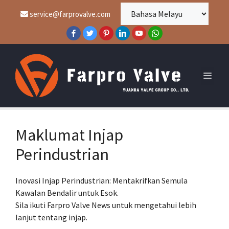
Langkau
service@farprovalve.com
ke
kandungan
Men
Maklumat Injap
Perindustrian
Inovasi Injap Perindustrian: Mentakrifkan Semula
Kawalan Bendalir untuk Esok.
Sila ikuti Farpro Valve News untuk mengetahui lebih
lanjut tentang injap.