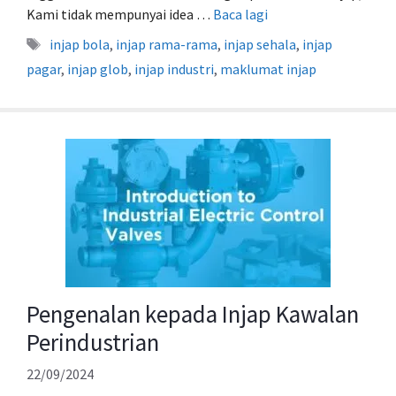
Kami tidak mempunyai idea …
Baca lagi
Tag
injap bola
,
injap rama-rama
,
injap sehala
,
injap
pagar
,
injap glob
,
injap industri
,
maklumat injap
Pengenalan kepada Injap Kawalan
Perindustrian
22/09/2024