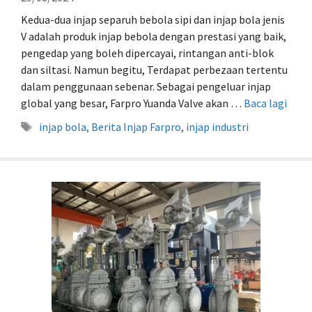
Kedua-dua injap separuh bebola sipi dan injap bola jenis
V adalah produk injap bebola dengan prestasi yang baik,
pengedap yang boleh dipercayai, rintangan anti-blok
dan siltasi. Namun begitu, Terdapat perbezaan tertentu
dalam penggunaan sebenar. Sebagai pengeluar injap
global yang besar, Farpro Yuanda Valve akan …
Baca lagi
Tag
injap bola
,
Berita Injap Farpro
,
injap industri