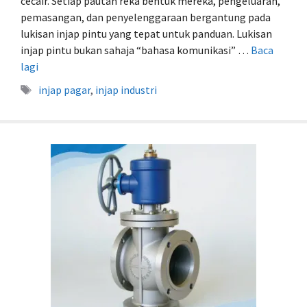
cecair. Setiap pautan reka bentuk mereka, pengeluaran,
pemasangan, dan penyelenggaraan bergantung pada
lukisan injap pintu yang tepat untuk panduan. Lukisan
injap pintu bukan sahaja “bahasa komunikasi” …
Baca
lagi
Tag
injap pagar
,
injap industri