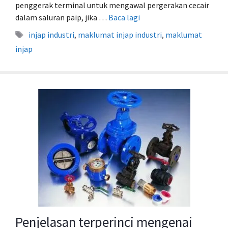
penggerak terminal untuk mengawal pergerakan cecair
dalam saluran paip, jika …
Baca lagi
Tag
injap industri
,
maklumat injap industri
,
maklumat
injap
Penjelasan terperinci mengenai