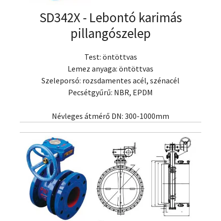
SD342X - Lebontó karimás
pillangószelep
Test: öntöttvas
Lemez anyaga: öntöttvas
Szeleporsó: rozsdamentes acél, szénacél
Pecsétgyűrű: NBR, EPDM
Névleges átmérő DN: 300-1000mm