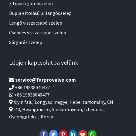
Z típusú gömbszelep
Dupla eltolású pillangószelep
Lengő visszacsapó szelep
Csendes visszacsapó szelep
Sárgaréz szelep
Lépjen kapcsolatba velünk
service@farprovalve.com
+86 19838040477
+86 19838040477
Xiyin falu, Longyao megye, Hebei tartomány, CN
143, Hwangmu-ro, Sindun-myeon, Icheon-si,
Gyeonggi-do，Korea