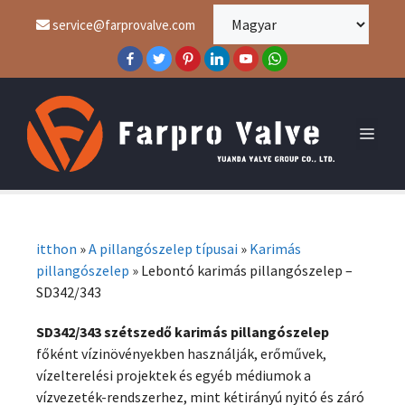
service@farprovalve.com
itthon
»
A pillangószelep típusai
»
Karimás
pillangószelep
»
Lebontó karimás pillangószelep –
SD342/343
SD342/343 szétszedő karimás pillangószelep
főként vízinövényekben használják, erőművek,
vízelterelési projektek és egyéb médiumok a
vízvezeték-rendszerhez, mint kétirányú nyitó és záró