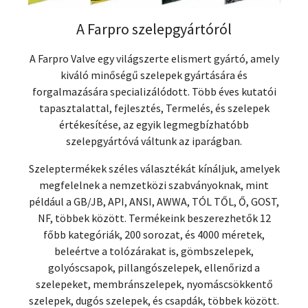
A Farpro szelepgyártóról
A Farpro Valve egy világszerte elismert gyártó, amely
kiváló minőségű szelepek gyártására és
forgalmazására specializálódott. Több éves kutatói
tapasztalattal, fejlesztés, Termelés, és szelepek
értékesítése, az egyik legmegbízhatóbb
szelepgyártóvá váltunk az iparágban.
Szeleptermékek széles választékát kínáljuk, amelyek
megfelelnek a nemzetközi szabványoknak, mint
például a GB/JB, API, ANSI, AWWA, TÓL TŐL, Ő, GOST,
NF, többek között. Termékeink beszerezhetők 12
főbb kategóriák, 200 sorozat, és 4000 méretek,
beleértve a tolózárakat is, gömbszelepek,
golyóscsapok, pillangószelepek, ellenőrizd a
szelepeket, membránszelepek, nyomáscsökkentő
szelepek, dugós szelepek, és csapdák, többek között.