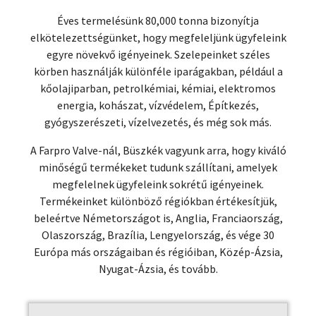
Éves termelésünk 80,000 tonna bizonyítja
elkötelezettségünket, hogy megfeleljünk ügyfeleink
egyre növekvő igényeinek. Szelepeinket széles
körben használják különféle iparágakban, például a
kőolajiparban, petrolkémiai, kémiai, elektromos
energia, kohászat, vízvédelem, Építkezés,
gyógyszerészeti, vízelvezetés, és még sok más.
A Farpro Valve-nál, Büszkék vagyunk arra, hogy kiváló
minőségű termékeket tudunk szállítani, amelyek
megfelelnek ügyfeleink sokrétű igényeinek.
Termékeinket különböző régiókban értékesítjük,
beleértve Németországot is, Anglia, Franciaország,
Olaszország, Brazília, Lengyelország, és vége 30
Európa más országaiban és régióiban, Közép-Ázsia,
Nyugat-Ázsia, és tovább.