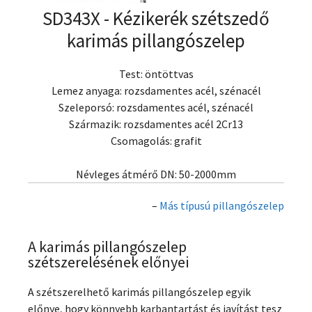
SD343X - Kézikerék szétszedő
karimás pillangószelep
Test: öntöttvas
Lemez anyaga: rozsdamentes acél, szénacél
Szeleporsó: rozsdamentes acél, szénacél
Származik: rozsdamentes acél 2Cr13
Csomagolás: grafit
Névleges átmérő DN: 50-2000mm
–
Más típusú pillangószelep
A karimás pillangószelep
szétszerelésének előnyei
A szétszerelhető karimás pillangószelep egyik
előnye, hogy könnyebb karbantartást és javítást tesz