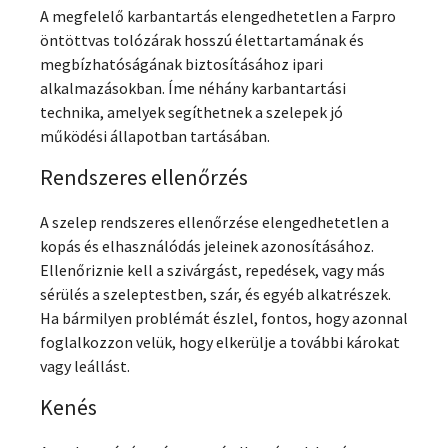
A megfelelő karbantartás elengedhetetlen a Farpro
öntöttvas tolózárak hosszú élettartamának és
megbízhatóságának biztosításához ipari
alkalmazásokban. Íme néhány karbantartási
technika, amelyek segíthetnek a szelepek jó
működési állapotban tartásában.
Rendszeres ellenőrzés
A szelep rendszeres ellenőrzése elengedhetetlen a
kopás és elhasználódás jeleinek azonosításához.
Ellenőriznie kell a szivárgást, repedések, vagy más
sérülés a szeleptestben, szár, és egyéb alkatrészek.
Ha bármilyen problémát észlel, fontos, hogy azonnal
foglalkozzon velük, hogy elkerülje a további károkat
vagy leállást.
Kenés