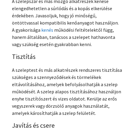
A szelepszár és más mozgó alkatrészek kenése
elengedhetetlen a súrlódás és a kopás elkerülése
érdekében. Javasoljuk, hogy jó minőségű,
öntöttvassal kompatibilis kenőanyagot használjon.
A gyakorisága
kenés
működési feltételektől függ,
hanem általában, tanácsos a szelepet hathavonta
vagy szükség esetén gyakrabban kenni.
Tisztítás
A szeleptest és más alkatrészek rendszeres tisztítása
szükséges a szennyeződések és törmelékek
eltávolításához, amelyek befolyásolhatják a szelep
működését. A szelep alapos tisztításához használjon
enyhe tisztítószert és vizes oldatot. Kerülje az erős
vegyszerek vagy dörzsölő anyagok használatát,
amelyek károsíthatják a szelep felületét.
Javítás és csere