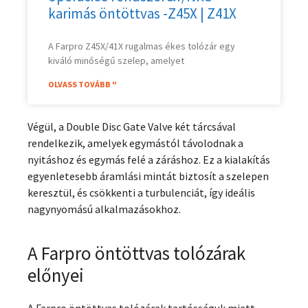
karimás öntöttvas -Z45X | Z41X
A Farpro Z45X/41X rugalmas ékes tolózár egy
kiváló minőségű szelep, amelyet
OLVASS TOVÁBB "
Végül, a Double Disc Gate Valve két tárcsával
rendelkezik, amelyek egymástól távolodnak a
nyitáshoz és egymás felé a záráshoz. Ez a kialakítás
egyenletesebb áramlási mintát biztosít a szelepen
keresztül, és csökkenti a turbulenciát, így ideális
nagynyomású alkalmazásokhoz.
A Farpro öntöttvas tolózárak
előnyei
A Farpro öntöttvas tolózárak tartósságuk miatt