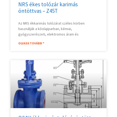
NRS ékes tolózár karimás
öntöttvas – Z45T
Az NRS ékkarimás tolózárat széles körben
használják a kőolajiparban, kémiai,
gyógyszerészeti, elektromos áram és
OLVASS TOVÁBB "