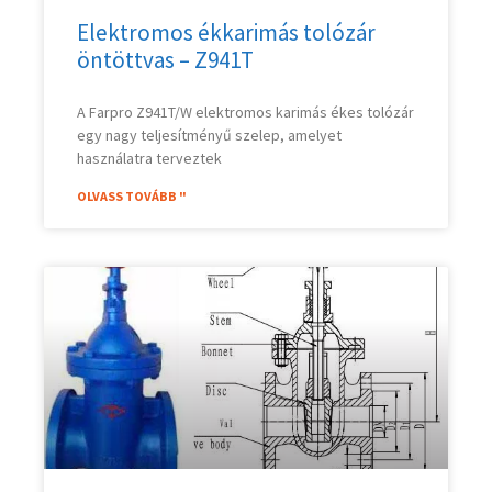
Elektromos ékkarimás tolózár
öntöttvas – Z941T
A Farpro Z941T/W elektromos karimás ékes tolózár
egy nagy teljesítményű szelep, amelyet
használatra terveztek
OLVASS TOVÁBB "