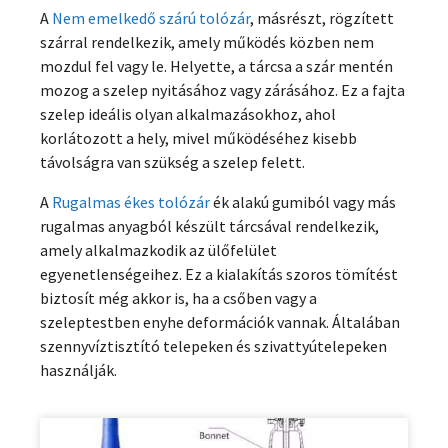
A
Nem emelkedő szárú tolózár
, másrészt, rögzített
szárral rendelkezik, amely működés közben nem
mozdul fel vagy le. Helyette, a tárcsa a szár mentén
mozog a szelep nyitásához vagy zárásához. Ez a fajta
szelep ideális olyan alkalmazásokhoz, ahol
korlátozott a hely, mivel működéséhez kisebb
távolságra van szükség a szelep felett.
A
Rugalmas ékes tolózár
ék alakú gumiból vagy más
rugalmas anyagból készült tárcsával rendelkezik,
amely alkalmazkodik az ülőfelület
egyenetlenségeihez. Ez a kialakítás szoros tömítést
biztosít még akkor is, ha a csőben vagy a
szeleptestben enyhe deformációk vannak. Általában
szennyvíztisztító telepeken és szivattyútelepeken
használják.