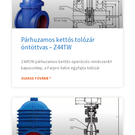
Párhuzamos kettős tolózár
öntöttvas – Z44TW
Z44T/W párhuzamos kettős operációs rendszer&Y
kapuszelep, a Farpro Valve egyfajta tolózár
OLVASS TOVÁBB "