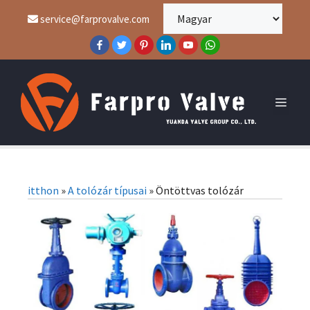
service@farprovalve.com
itthon
»
A tolózár típusai
»
Öntöttvas tolózár