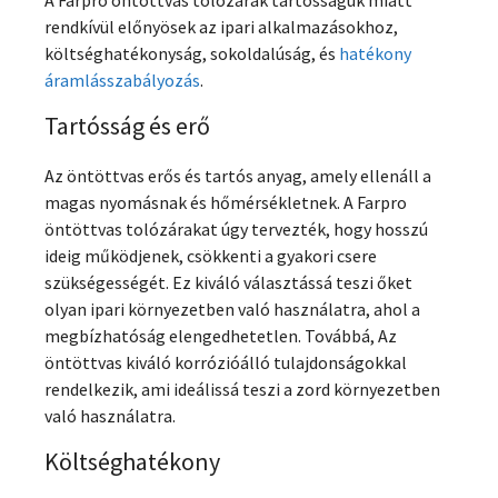
rendkívül előnyösek az ipari alkalmazásokhoz,
költséghatékonyság, sokoldalúság, és
hatékony
áramlásszabályozás
.
Tartósság és erő
Az öntöttvas erős és tartós anyag, amely ellenáll a
magas nyomásnak és hőmérsékletnek. A Farpro
öntöttvas tolózárakat úgy tervezték, hogy hosszú
ideig működjenek, csökkenti a gyakori csere
szükségességét. Ez kiváló választássá teszi őket
olyan ipari környezetben való használatra, ahol a
megbízhatóság elengedhetetlen. Továbbá, Az
öntöttvas kiváló korrózióálló tulajdonságokkal
rendelkezik, ami ideálissá teszi a zord környezetben
való használatra.
Költséghatékony