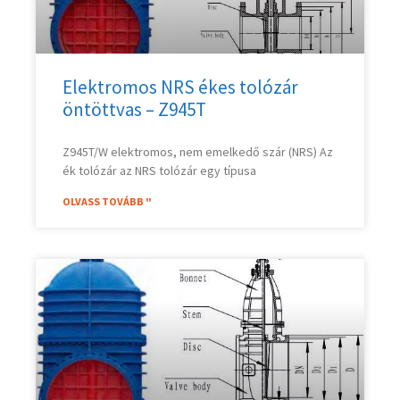
Elektromos NRS ékes tolózár
öntöttvas – Z945T
Z945T/W elektromos, nem emelkedő szár (NRS) Az
ék tolózár az NRS tolózár egy típusa
OLVASS TOVÁBB "