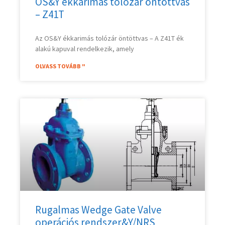
OS&Y ékkarimás tolózár öntöttvas
– Z41T
Az OS&Y ékkarimás tolózár öntöttvas – A Z41T ék
alakú kapuval rendelkezik, amely
OLVASS TOVÁBB "
Rugalmas Wedge Gate Valve
operációs rendszer&Y/NRS