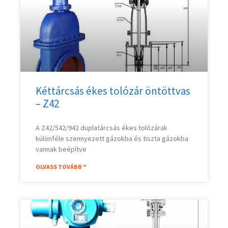
Kéttárcsás ékes tolózár öntöttvas
– Z42
A Z42/542/942 duplatárcsás ékes tolózárak
különféle szennyezett gázokba és tiszta gázokba
vannak beépítve
OLVASS TOVÁBB "