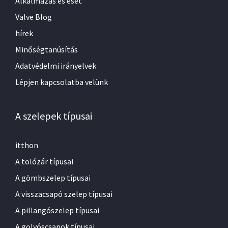
Alkalmazás és eset
Valve Blog
hírek
Minőségtanúsítás
Adatvédelmi irányelvek
Lépjen kapcsolatba velünk
A szelepek típusai
itthon
A tolózár típusai
A gömbszelep típusai
A visszacsapó szelep típusai
A pillangószelep típusai
A golyóscsapok típusai