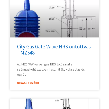
City Gas Gate Valve NRS öntöttvas
– MZ548
Az MZ548W városi gáz NRS tolózárat a
széngázkohászatban használják, kokszolás és
egyéb
OLVASS TOVÁBB "