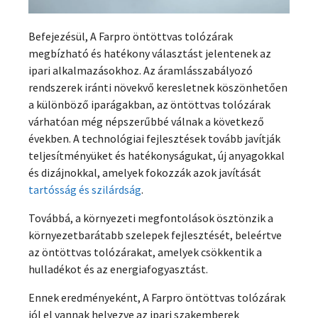
Befejezésül, A Farpro öntöttvas tolózárak
megbízható és hatékony választást jelentenek az
ipari alkalmazásokhoz. Az áramlásszabályozó
rendszerek iránti növekvő keresletnek köszönhetően
a különböző iparágakban, az öntöttvas tolózárak
várhatóan még népszerűbbé válnak a következő
években. A technológiai fejlesztések tovább javítják
teljesítményüket és hatékonyságukat, új anyagokkal
és dizájnokkal, amelyek fokozzák azok javítását
tartósság és szilárdság
.
Továbbá, a környezeti megfontolások ösztönzik a
környezetbarátabb szelepek fejlesztését, beleértve
az öntöttvas tolózárakat, amelyek csökkentik a
hulladékot és az energiafogyasztást.
Ennek eredményeként, A Farpro öntöttvas tolózárak
jól el vannak helyezve az ipari szakemberek