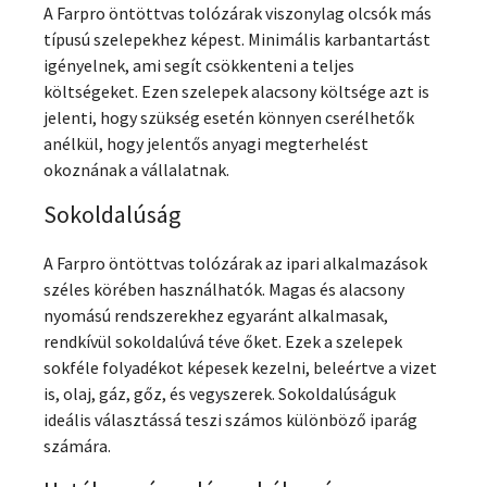
A Farpro öntöttvas tolózárak viszonylag olcsók más
típusú szelepekhez képest. Minimális karbantartást
igényelnek, ami segít csökkenteni a teljes
költségeket. Ezen szelepek alacsony költsége azt is
jelenti, hogy szükség esetén könnyen cserélhetők
anélkül, hogy jelentős anyagi megterhelést
okoznának a vállalatnak.
Sokoldalúság
A Farpro öntöttvas tolózárak az ipari alkalmazások
széles körében használhatók. Magas és alacsony
nyomású rendszerekhez egyaránt alkalmasak,
rendkívül sokoldalúvá téve őket. Ezek a szelepek
sokféle folyadékot képesek kezelni, beleértve a vizet
is, olaj, gáz, gőz, és vegyszerek. Sokoldalúságuk
ideális választássá teszi számos különböző iparág
számára.