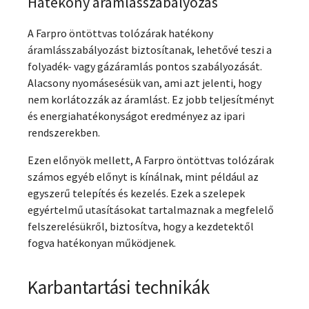
Hatékony áramlásszabályozás
A Farpro öntöttvas tolózárak hatékony
áramlásszabályozást biztosítanak, lehetővé teszi a
folyadék- vagy gázáramlás pontos szabályozását.
Alacsony nyomásesésük van, ami azt jelenti, hogy
nem korlátozzák az áramlást. Ez jobb teljesítményt
és energiahatékonyságot eredményez az ipari
rendszerekben.
Ezen előnyök mellett, A Farpro öntöttvas tolózárak
számos egyéb előnyt is kínálnak, mint például az
egyszerű telepítés és kezelés. Ezek a szelepek
egyértelmű utasításokat tartalmaznak a megfelelő
felszerelésükről, biztosítva, hogy a kezdetektől
fogva hatékonyan működjenek.
Karbantartási technikák