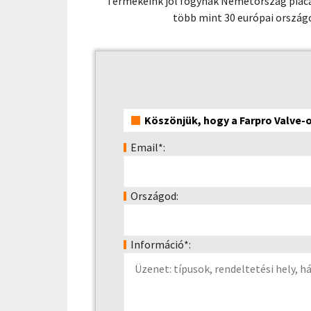
Termékeink jól fogynak Németország piacai
több mint 30 európai országo
Köszönjük, hogy a Farpro Valve-
Email*:
Országod:
Információ*: