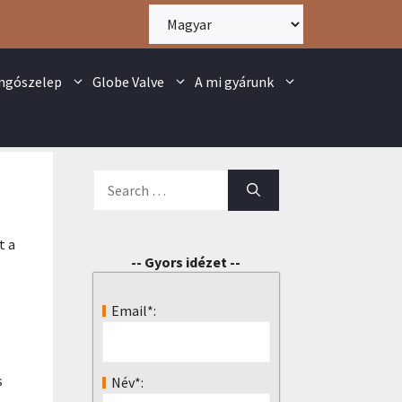
angószelep
Globe Valve
A mi gyárunk
t a
-- Gyors idézet --
Email*:
s
Név*: