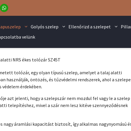
apuszelep
Golyós szelep
Ellenőrizd a szelepet
Pill
apcsolatba velünk
alatti NRS ékes tolózár SZ45T
etett tolózár, egy olyan típusú szelep, amelyet a talaj alatti
ban használják, öntözés, és tűzvédelmi rendszerek, ahol a szelepe
és védelem érdekében.
je azt jelenti, hogy a szelepszár nem mozdul fel vagy le a szelep
alatti telepítéshez, mivel a szár nem lesz kitéve szennyeződésnek
és nagy áramlási kapacitást biztosít, így alkalmas nagynyomású é