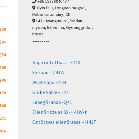
+86 19838040477
Xiyin falu, Longyao megye,
Hebei tartomány, CN
143, Hwangmu-ro, Sindun-
myeon, Icheon-si, Gyeonggi-do，
$30
Korea
---------
$45
$54
Kapu öntöttvas – Z41X
$69
SS kapu – Z41W
$86
WCB-kapu Z41H
Globe Valve – J41
129
Lebegő labda -Q41
168
Ellenőrizze az SS-H41W-t
271
Öntöttvas ellenőrzése – H41T
416