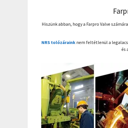
Farp
Hiszünk abban, hogy a Farpro Valve számára
NRS tolózáraink
nem feltétlenül a legalac
és 