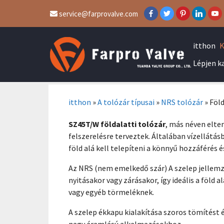
service@farprovalve.com
itthon
K
Lépjen k
itthon
»
A tolózár típusai
»
NRS tolózár
»
Föld
SZ45T/W földalatti tolózár
, más néven eltem
felszerelésre terveztek. Általában vízellátás
föld alá kell telepíteni a könnyű hozzáférés 
Az NRS (nem emelkedő szár) A szelep jellemző
nyitásakor vagy zárásakor, így ideális a föld 
vagy egyéb törmeléknek.
A szelep ékkapu kialakítása szoros tömítést 