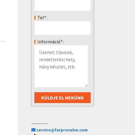
Tel*:
Információ*:
---------
service@farprovalve.com