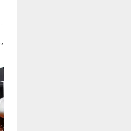
ek
tó