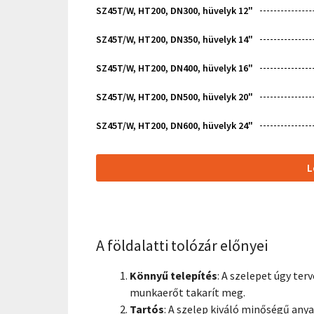
SZ45T/W, HT200, DN300, hüvelyk 12"
SZ45T/W, HT200, DN350, hüvelyk 14"
SZ45T/W, HT200, DN400, hüvelyk 16"
SZ45T/W, HT200, DN500, hüvelyk 20"
SZ45T/W, HT200, DN600, hüvelyk 24"
L
A földalatti tolózár előnyei
Könnyű telepítés
: A szelepet úgy ter
munkaerőt takarít meg.
Tartós
: A szelep kiváló minőségű anya