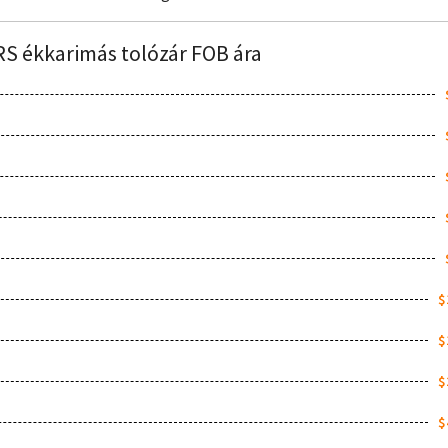
S ékkarimás tolózár FOB ára
$
$
$
$