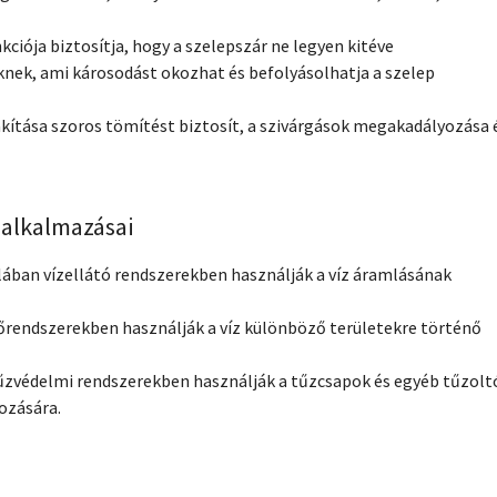
nkciója biztosítja, hogy a szelepszár ne legyen kitéve
ek, ami károsodást okozhat és befolyásolhatja a szelep
lakítása szoros tömítést biztosít, a szivárgások megakadályozása 
 alkalmazásai
alában vízellátó rendszerekben használják a víz áramlásának
zőrendszerekben használják a víz különböző területekre történő
tűzvédelmi rendszerekben használják a tűzcsapok és egyéb tűzolt
ozására.