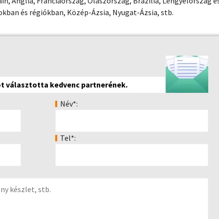
n, Anglia, Franciaország, Olaszország, Brazília, Lengyelország é
kban és régiókban, Közép-Ázsia, Nyugat-Ázsia, stb.
ot választotta kedvenc partnerének.
Név*:
Tel*: