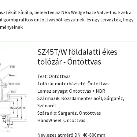
asztékát kínálja, beleértve az NRS Wedge Gate Valve-t is. Ezek a
l gömbgrafitos öntöttvasból készülnek, és úgy tervezték, hogy
ülményeinek.
SZ45T/W földalatti ékes
tolózár - Öntöttvas
Test: Öntöttvas
Tolózár motorháztető: Öntöttvas
Lemez anyaga: Öntöttvas + NBR
Származik: Rozsdamentes acél, Sárgaréz,
Szénacél
Szára dió: Sárgaréz, Öntöttvas
HandWheel: Öntöttvas
Névleges átmérő DN: 40-600mm