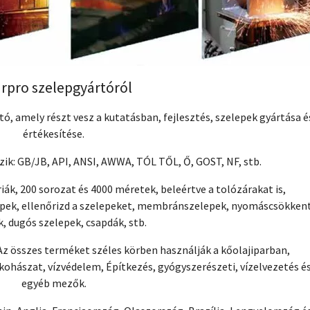
arpro szelepgyártóról
tó, amely részt vesz a kutatásban, fejlesztés, szelepek gyártása é
értékesítése.
k: GB/JB, API, ANSI, AWWA, TÓL TŐL, Ő, GOST, NF, stb.
ák, 200 sorozat és 4000 méretek, beleértve a tolózárakat is,
pek, ellenőrizd a szelepeket, membránszelepek, nyomáscsökken
, dugós szelepek, csapdák, stb.
 Az összes terméket széles körben használják a kőolajiparban,
kohászat, vízvédelem, Építkezés, gyógyszerészeti, vízelvezetés é
egyéb mezők.