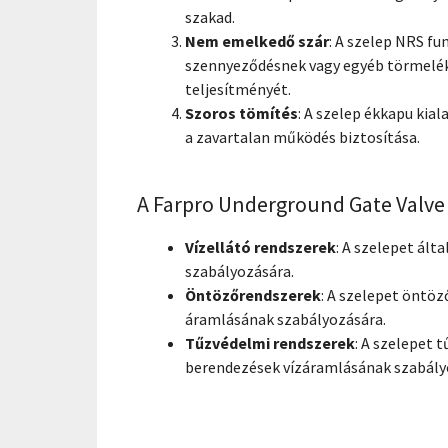
szakad.
Nem emelkedő szár
: A szelep NRS fu
szennyeződésnek vagy egyéb törmelékn
teljesítményét.
Szoros tömítés
: A szelep ékkapu kia
a zavartalan működés biztosítása.
A Farpro Underground Gate Valve
Vízellátó rendszerek
: A szelepet ált
szabályozására.
Öntözőrendszerek
: A szelepet öntö
áramlásának szabályozására.
Tűzvédelmi rendszerek
: A szelepet 
berendezések vízáramlásának szabály