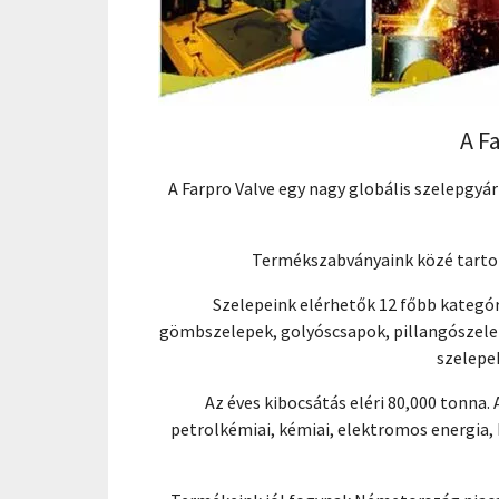
A F
A Farpro Valve egy nagy globális szelepgyár
Termékszabványaink közé tartozi
Szelepeink elérhetők 12 főbb kategóri
gömbszelepek, golyóscsapok, pillangószele
szelepek
Az éves kibocsátás eléri 80,000 tonna.
petrolkémiai, kémiai, elektromos energia, 