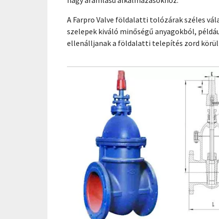
nagy áramlású alkalmazásokhoz.
A Farpro Valve földalatti tolózárak széles vál
szelepek kiváló minőségű anyagokból, példáu
ellenálljanak a földalatti telepítés zord kör