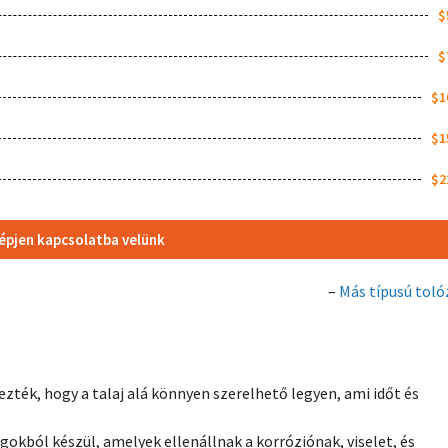
$
$
$1
$1
$2
épjen kapcsolatba velünk
–
Más típusú toló
vezték, hogy a talaj alá könnyen szerelhető legyen, ami időt és
gokból készül, amelyek ellenállnak a korróziónak, viselet, és