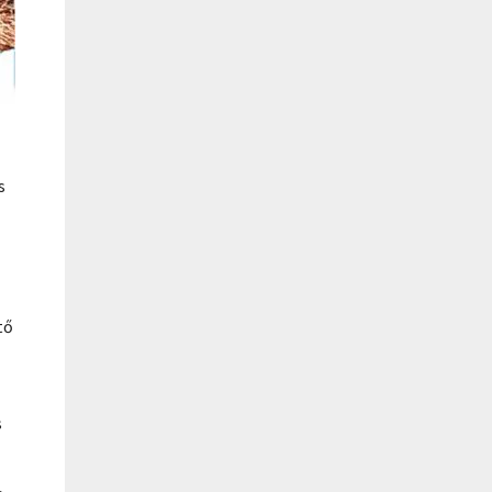
s
tő
s