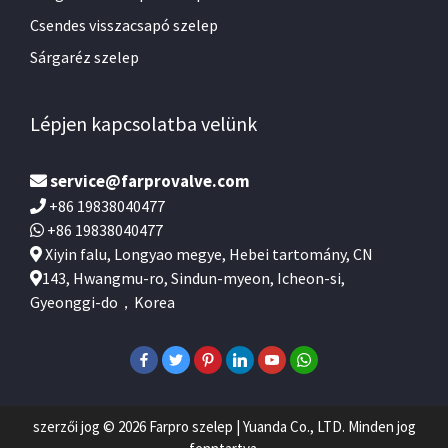
Csendes visszacsapó szelep
Sárgaréz szelep
Lépjen kapcsolatba velünk
service@farprovalve.com
+86 19838040477
+86 19838040477
Xiyin falu, Longyao megye, Hebei tartomány, CN
143, Hwangmu-ro, Sindun-myeon, Icheon-si,
Gyeonggi-do，Korea
szerzői jog © 2026 Farpro szelep | Yuanda Co., LTD. Minden jog