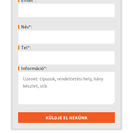
Email*:
Név*:
Tel*:
Információ*: