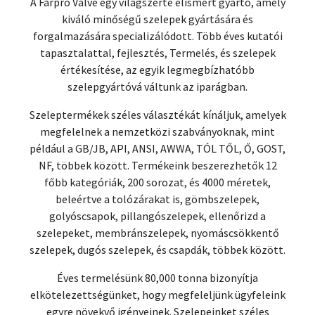
A Farpro Valve egy világszerte elismert gyártó, amely
kiváló minőségű szelepek gyártására és
forgalmazására specializálódott. Több éves kutatói
tapasztalattal, fejlesztés, Termelés, és szelepek
értékesítése, az egyik legmegbízhatóbb
szelepgyártóvá váltunk az iparágban.
Szeleptermékek széles választékát kínáljuk, amelyek
megfelelnek a nemzetközi szabványoknak, mint
például a GB/JB, API, ANSI, AWWA, TÓL TŐL, Ő, GOST,
NF, többek között. Termékeink beszerezhetők 12
főbb kategóriák, 200 sorozat, és 4000 méretek,
beleértve a tolózárakat is, gömbszelepek,
golyóscsapok, pillangószelepek, ellenőrizd a
szelepeket, membránszelepek, nyomáscsökkentő
szelepek, dugós szelepek, és csapdák, többek között.
Éves termelésünk 80,000 tonna bizonyítja
elkötelezettségünket, hogy megfeleljünk ügyfeleink
egyre növekvő igényeinek. Szelepeinket széles