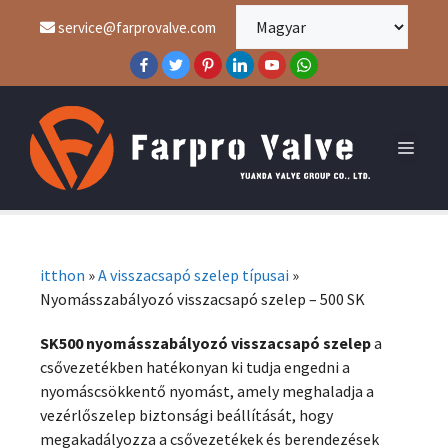
service@farprovalve.com
itthon
»
A visszacsapó szelep típusai
»
Nyomásszabályozó visszacsapó szelep – 500 SK
SK500 nyomásszabályozó visszacsapó szelep
a
csővezetékben hatékonyan ki tudja engedni a
nyomáscsökkentő nyomást, amely meghaladja a
vezérlőszelep biztonsági beállítását, hogy
megakadályozza a csővezetékek és berendezések