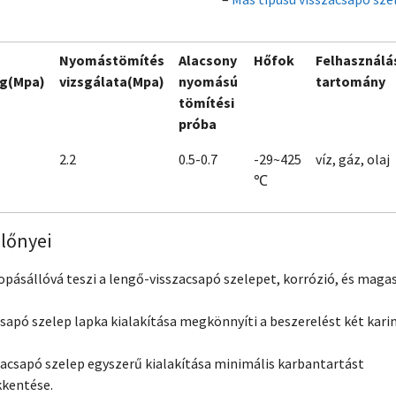
Nyomástömítés
Alacsony
Hőfok
Felhasználá
g(Mpa)
vizsgálata(Mpa)
nyomású
tartomány
tömítési
próba
2.2
0.5-0.7
-29~425
víz, gáz, olaj
℃
előnyei
opásállóvá teszi a lengő-visszacsapó szelepet, korrózió, és maga
csapó szelep lapka kialakítása megkönnyíti a beszerelést két kar
szacsapó szelep egyszerű kialakítása minimális karbantartást
kkentése.