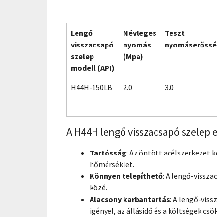
Lengő
Névleges
Teszt
visszacsapó
nyomás
nyomáserőssé
szelep
(Mpa)
modell (API)
H44H-150LB
2.0
3.0
A H44H lengő visszacsapó szelep 
Tartósság
: Az öntött acélszerkezet k
hőmérséklet.
Könnyen telepíthető
: A lengő-vissza
közé.
Alacsony karbantartás
: A lengő-vis
igényel, az állásidő és a költségek csö