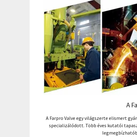
A F
A Farpro Valve egy világszerte elismert gy
specializálódott. Több éves kutatói tapasz
legmegbízhatóbb