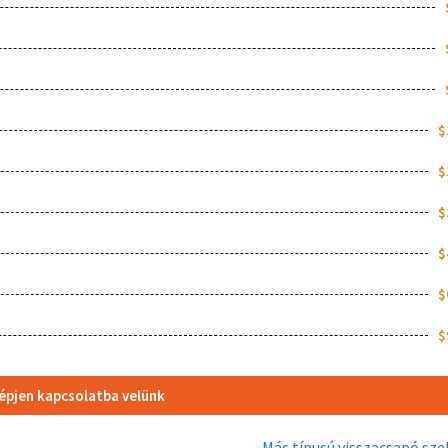
$
$
$
$
$
$
épjen kapcsolatba velünk
–
Más típusú visszacsapó sze