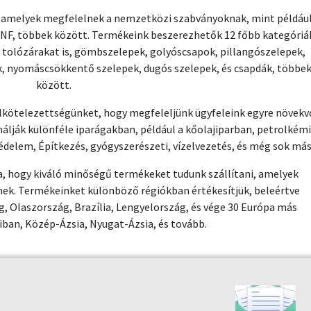
, amelyek megfelelnek a nemzetközi szabványoknak, mint például
 NF, többek között. Termékeink beszerezhetők 12 főbb kategóriá
a tolózárakat is, gömbszelepek, golyóscsapok, pillangószelepek,
, nyomáscsökkentő szelepek, dugós szelepek, és csapdák, többe
között.
elkötelezettségünket, hogy megfeleljünk ügyfeleink egyre növekv
álják különféle iparágakban, például a kőolajiparban, petrolkémi
édelem, Építkezés, gyógyszerészeti, vízelvezetés, és még sok más
ra, hogy kiváló minőségű termékeket tudunk szállítani, amelyek
nek. Termékeinket különböző régiókban értékesítjük, beleértve
g, Olaszország, Brazília, Lengyelország, és vége 30 Európa más
iban, Közép-Ázsia, Nyugat-Ázsia, és tovább.