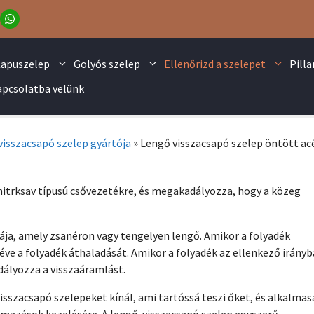
apuszelep
Golyós szelep
Ellenőrizd a szelepet
Pill
apcsolatba velünk
visszacsapó szelep gyártója
»
Lengő visszacsapó szelep öntött ac
nitrksav típusú csővezetékre, és megakadályozza, hogy a közeg
ája, amely zsanéron vagy tengelyen lengő. Amikor a folyadék
 téve a folyadék áthaladását. Amikor a folyadék az ellenkező irányb
dályozza a visszaáramlást.
isszacsapó szelepeket kínál, ami tartóssá teszi őket, és alkalmas