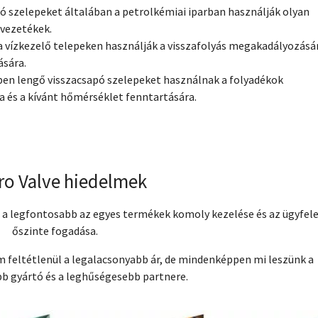
pó szelepeket általában a petrolkémiai iparban használják olyan
zvezetékek.
 a vízkezelő telepeken használják a visszafolyás megakadályozásá
ására.
ben lengő visszacsapó szelepeket használnak a folyadékok
és a kívánt hőmérséklet fenntartására.
ro Valve hiedelmek
 a legfontosabb az egyes termékek komoly kezelése és az ügyfel
őszinte fogadása.
 feltétlenül a legalacsonyabb ár, de mindenképpen mi leszünk a
b gyártó és a leghűségesebb partnere.