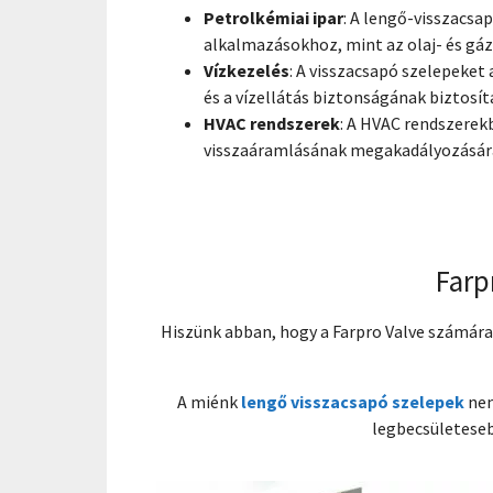
Petrolkémiai ipar
: A lengő-visszacsa
alkalmazásokhoz, mint az olaj- és gá
Vízkezelés
: A visszacsapó szelepeket
és a vízellátás biztonságának biztosít
HVAC rendszerek
: A HVAC rendszerek
visszaáramlásának megakadályozására 
Farp
Hiszünk abban, hogy a Farpro Valve számára
A miénk
lengő visszacsapó szelepek
nem
legbecsületeseb