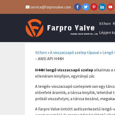
service@farprovalve.com
itthon
K
Lépjen k
itthon
»
A visszacsapó szelep típusai
»
Lengő 
– ANSI API H44H
H44H
lengő visszacsapó szelep
alkalmas a 
ellenáram kinyíljon, egyirányú zár.
A lengés-visszacsapó szelepnek van egy tárcs
előrefelé áramlik, a tárcsa kinyílik, lehetővé
próbál visszafolyni, a tárcsa bezárul, megaka
A Farpro Valve öntött acélszerkezetű lengő-v