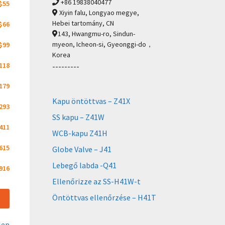
+86 19838040477
$55
Xiyin falu, Longyao megye,
Hebei tartomány, CN
$66
143, Hwangmu-ro, Sindun-
myeon, Icheon-si, Gyeonggi-do，
$99
Korea
118
---------
179
Kapu öntöttvas – Z41X
293
SS kapu – Z41W
411
WCB-kapu Z41H
615
Globe Valve – J41
Lebegő labda -Q41
916
Ellenőrizze az SS-H41W-t
Öntöttvas ellenőrzése – H41T
lep