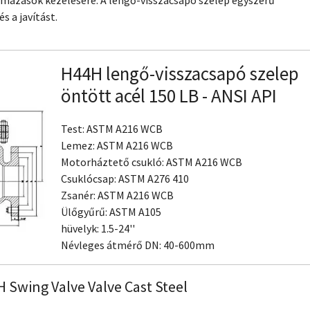
azások kezelésére. A lengő-visszacsapó szelep egyszerű
s a javítást.
H44H ​​lengő-visszacsapó szelep
öntött acél 150 LB - ANSI API
Test: ASTM A216 WCB
Lemez: ASTM A216 WCB
Motorháztető csukló: ASTM A216 WCB
Csuklócsap: ASTM A276 410
Zsanér: ASTM A216 WCB
Ülőgyűrű: ASTM A105
hüvelyk: 1.5-24''
Névleges átmérő DN: 40-600mm
 Swing Valve Valve Cast Steel