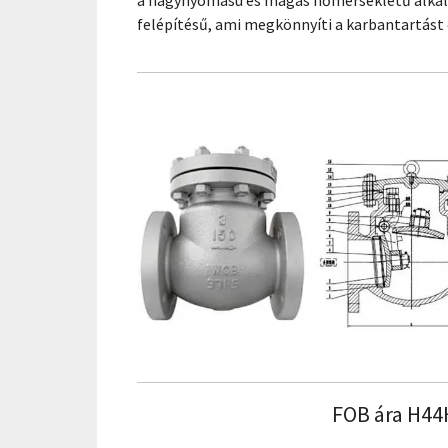
a nagynyomású és magas hőmérsékletű alkalm
felépítésű, ami megkönnyíti a karbantartást é
FOB ára H44H