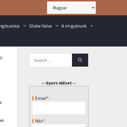
angószelep
Globe Valve
A mi gyárunk
él
-- Gyors idézet --
Email*:
a
ak
Név*: