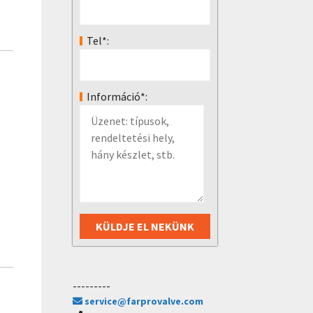
Tel*:
Információ*:
---------
service@farprovalve.com