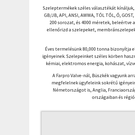
Szeleptermékek széles választékát kínáljuk
GB/JB, API, ANSI, AWWA, TÓL TŐL, Ő, GOST,
200 sorozat, és 4000 méretek, beleértve 
ellenőrizd a szelepeket, membránszelepek
Éves termelésünk 80,000 tonna bizonyítja 
igényeinek. Szelepeinket széles körben haszn
kémiai, elektromos energia, kohászat, vízv
A Farpro Valve-nál, Büszkék vagyunk ar
megfelelnek ügyfeleink sokrétű igényei
Németországot is, Anglia, Franciaorszá
országaiban és régió