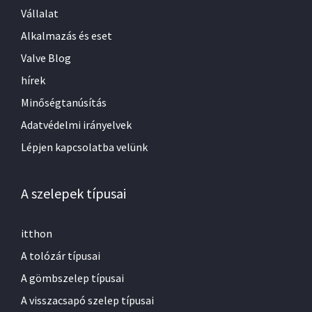
Vállalat
Alkalmazás és eset
Valve Blog
hírek
Minőségtanúsítás
Adatvédelmi irányelvek
Lépjen kapcsolatba velünk
A szelepek típusai
itthon
A tolózár típusai
A gömbszelep típusai
A visszacsapó szelep típusai