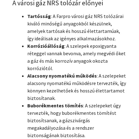
A városi gáz NRS tolózár előnyei
Tartósság
: A Farpro városi gáz NRS tolózárai
kiváló minőségű anyagokból készülnek,
amelyek tartósak és hosszú élettartamúak,
így ideálisak az igényes alkalmazásokhoz.
Korrózióállóság
: A szelepek epoxigyanta
réteggel vannak bevonva, amely megvédi őket
a gáz és más korrozív anyagok okozta
korróziótól.
Alacsony nyomatékú működés
: A szelepeket
alacsony nyomatékú működésre tervezték, így
könnyen kezelhetőek és hosszú élettartamot
biztosítanak.
Buborékmentes tömítés
: A szelepeket úgy
tervezték, hogy buborékmentes tömítést
biztosítsanak, a gázszivárgás
megakadályozása és a rendszer
biztonságának biztosítása.