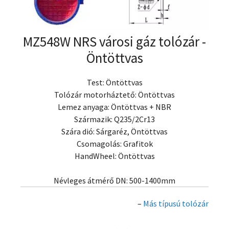
MZ548W NRS városi gáz tolózár -
Öntöttvas
Test: Öntöttvas
Tolózár motorháztető: Öntöttvas
Lemez anyaga: Öntöttvas + NBR
Származik: Q235/2Cr13
Szára dió: Sárgaréz, Öntöttvas
Csomagolás: Grafitok
HandWheel: Öntöttvas
Névleges átmérő DN: 500-1400mm
–
Más típusú tolózár