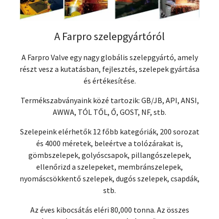
A Farpro szelepgyártóról
A Farpro Valve egy nagy globális szelepgyártó, amely
részt vesz a kutatásban, fejlesztés, szelepek gyártása
és értékesítése.
Termékszabványaink közé tartozik: GB/JB, API, ANSI,
AWWA, TÓL TŐL, Ő, GOST, NF, stb.
Szelepeink elérhetők 12 főbb kategóriák, 200 sorozat
és 4000 méretek, beleértve a tolózárakat is,
gömbszelepek, golyóscsapok, pillangószelepek,
ellenőrizd a szelepeket, membránszelepek,
nyomáscsökkentő szelepek, dugós szelepek, csapdák,
stb.
Az éves kibocsátás eléri 80,000 tonna. Az összes