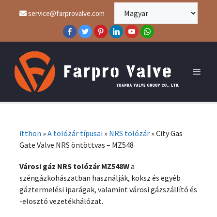
service@farprovalve.com
itthon
»
A tolózár típusai
»
NRS tolózár
»
City Gas
Gate Valve NRS öntöttvas – MZ548
Városi gáz NRS tolózár MZ548W
a
széngázkohászatban használják, koksz és egyéb
gáztermelési iparágak, valamint városi gázszállító és
-elosztó vezetékhálózat.