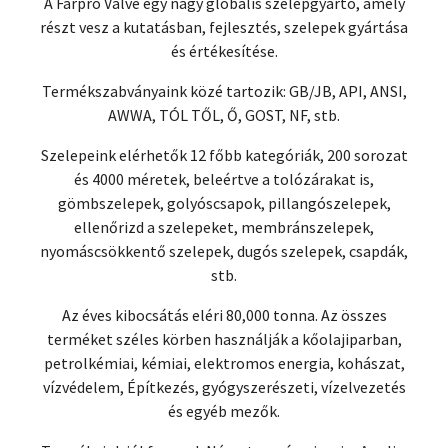
A Farpro Valve egy nagy globális szelepgyártó, amely
részt vesz a kutatásban, fejlesztés, szelepek gyártása
és értékesítése.
Termékszabványaink közé tartozik: GB/JB, API, ANSI,
AWWA, TÓL TŐL, Ő, GOST, NF, stb.
Szelepeink elérhetők 12 főbb kategóriák, 200 sorozat
és 4000 méretek, beleértve a tolózárakat is,
gömbszelepek, golyóscsapok, pillangószelepek,
ellenőrizd a szelepeket, membránszelepek,
nyomáscsökkentő szelepek, dugós szelepek, csapdák,
stb.
Az éves kibocsátás eléri 80,000 tonna. Az összes
terméket széles körben használják a kőolajiparban,
petrolkémiai, kémiai, elektromos energia, kohászat,
vízvédelem, Építkezés, gyógyszerészeti, vízelvezetés
és egyéb mezők.