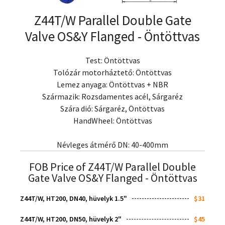
Z44T/W Parallel Double Gate
Valve OS&Y Flanged
- Öntöttvas
Test: Öntöttvas
Tolózár motorháztető: Öntöttvas
Lemez anyaga: Öntöttvas + NBR
Származik: Rozsdamentes acél, Sárgaréz
Szára dió: Sárgaréz, Öntöttvas
HandWheel: Öntöttvas
Névleges átmérő DN: 40-400mm
FOB Price of Z44T/W Parallel Double
Gate Valve OS&Y Flanged
- Öntöttvas
Z44T/W, HT200, DN40, hüvelyk 1.5"
$31
Z44T/W, HT200, DN50, hüvelyk 2"
$45