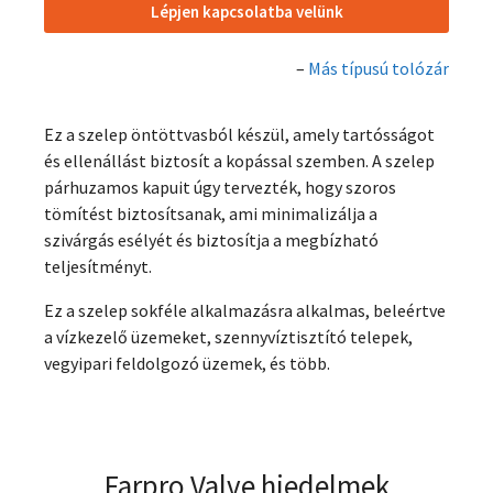
Lépjen kapcsolatba velünk
–
Más típusú tolózár
Ez a szelep öntöttvasból készül, amely tartósságot
és ellenállást biztosít a kopással szemben. A szelep
párhuzamos kapuit úgy tervezték, hogy szoros
tömítést biztosítsanak, ami minimalizálja a
szivárgás esélyét és biztosítja a megbízható
teljesítményt.
Ez a szelep sokféle alkalmazásra alkalmas, beleértve
a vízkezelő üzemeket, szennyvíztisztító telepek,
vegyipari feldolgozó üzemek, és több.
Farpro Valve hiedelmek