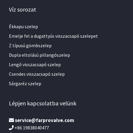
Víz sorozat
Ékkapu szelep
Emelje fel a dugattyús visszacsapó szelepet
Z típusú gömbszelep
Dupla eltolású pillangószelep
Lengő visszacsapó szelep
Csendes visszacsapó szelep
Sárgaréz szelep
Lépjen kapcsolatba velünk
service@farprovalve.com
+86 19838040477