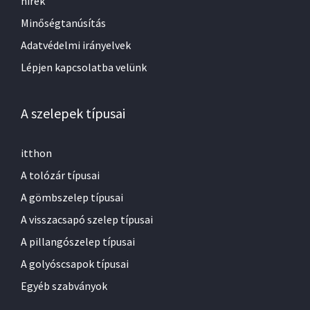
hírek
Minőségtanúsítás
Adatvédelmi irányelvek
Lépjen kapcsolatba velünk
A szelepek típusai
itthon
A tolózár típusai
A gömbszelep típusai
A visszacsapó szelep típusai
A pillangószelep típusai
A golyóscsapok típusai
Egyéb szabványok