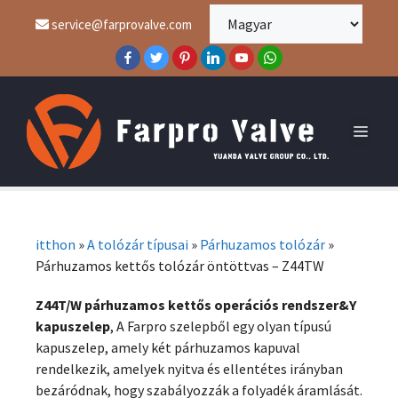
service@farprovalve.com
itthon
»
A tolózár típusai
»
Párhuzamos tolózár
»
Párhuzamos kettős tolózár öntöttvas – Z44TW
Z44T/W párhuzamos kettős operációs rendszer&Y
kapuszelep
, A Farpro szelepből egy olyan típusú
kapuszelep, amely két párhuzamos kapuval
rendelkezik, amelyek nyitva és ellentétes irányban
bezáródnak, hogy szabályozzák a folyadék áramlását.