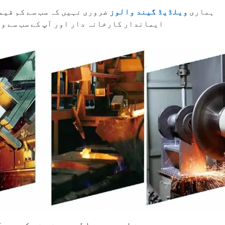
ہماری
ویلڈیڈ گیند والوز
ضروری نہیں کہ سب سے کم قیمت
ایماندار کارخانہ دار اور آپ کے سب سے وف