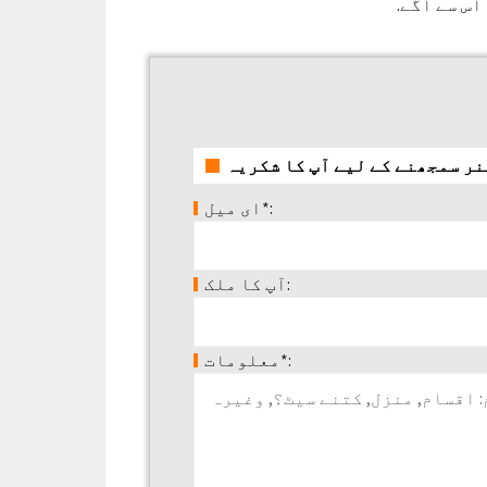
اس سے آگے.
ای میل*:
آپ کا ملک:
معلومات*: