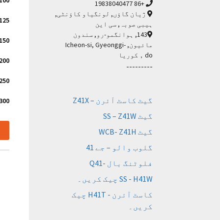
DN100
+86 19838040477
ژیان گاؤں, لونگیاو کاؤنٹی,
DN125
ہیبی صوبہ, سی این
143, ہوانگمو-رو, سندون
DN150
مائیون, Icheon-si, Gyeonggi-
do，کوریا
DN200
---------
DN250
گیٹ کاسٹ آئرن – Z41X
DN300
گیٹ SS – Z41W
گیٹ WCB- Z41H
گلوب والو – جے 41
فلوٹنگ بال -Q41
SS - H41W چیک کریں۔
کاسٹ آئرن - H41T چیک
کریں۔