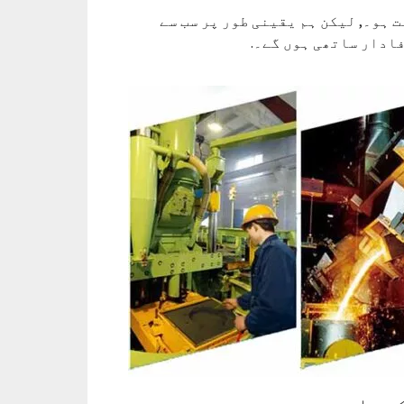
 ہو۔, لیکن ہم یقینی طور پر سب سے
ادار ساتھی ہوں گے۔.