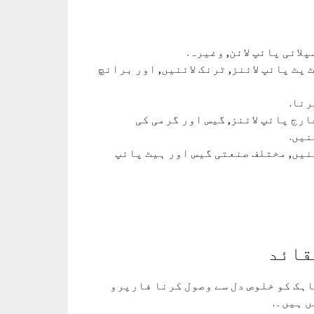
پلائی پائپ لائن, وغیرہ.
ٹ پائپ لائنز, ٹرنک لائنیں, اور برانچ
رنا.
رج پائپ لائنز, گیس اور گرمی کی
نیں.
ئنیں, مختلف صنعتی گیس اور ہیٹ پائپ
قائد
اہک کو خلوص دل سے وصول کرنا فارپرو
ں ہیں۔.