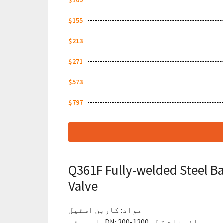
$109
$155
$213
$271
$573
$797
Q361F Fully-welded Steel Ba
Valve
مواد: کاربن اسٹیل
برائے نام قطر DN: 200-1200ملی میٹر