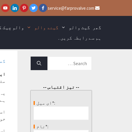
service@farprovalve.com
گھر
گیٹ والو
گیند والو
والو چیک ک
ہم سے رابطہ کریں۔
گھ
ایک
متع
-- تیز اقتباس --
ہے.
ای میل*:
اسی
خوب
نام*:
اس سے 