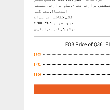
یشنز: حرارتی نظام, ضلع حرارتی, صنعتی
استعمال, سٹی گیس
کلاس: 1.6/2.5 ایم پی اے
درجہ حرارت: -29~200℃
میڈیم: پانی, تیل, گیس.
FOB Price of Q361F 
$303
$471
$906