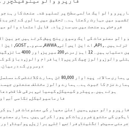
فارپرو والو مینوفیکچرر ک
ارپرو والو ایک عالمی سطح پر تسلیم شدہ صنعت کار ہے جو 
قسیم میں مہارت رکھتا ہے۔. تحقیق میں سالوں کے تجربے کے
فروخت, ہم صنعت میں سب سے زیادہ قابل اعتماد والو مین
اترتے ہیں۔, API
میں دستیاب ہیں۔ 12 
تلی والوز, والوز چیک کریں, ڈایافرام والوز, دباؤ کو کم 
دوسروں کے درمیان.
کی ہماری سالانہ پیداوار 80,000 ٹن ہمار
مارے عزم کا ثبوت ہے۔. ہمارے والوز مختلف صنعتوں جیسے
ہوتے ہیں۔, پیٹرو کیمیکل, کیمیائی, برقی طاقت, دھات
فارماسیوٹیکل, نکاسی آب, اور
ارپرو والو میں, ہمیں اعلیٰ معیار کی مصنوعات فراہم کرن
ہکوں کی متنوع ضروریات کو پورا کرتی ہیں. ہماری مصنوعا