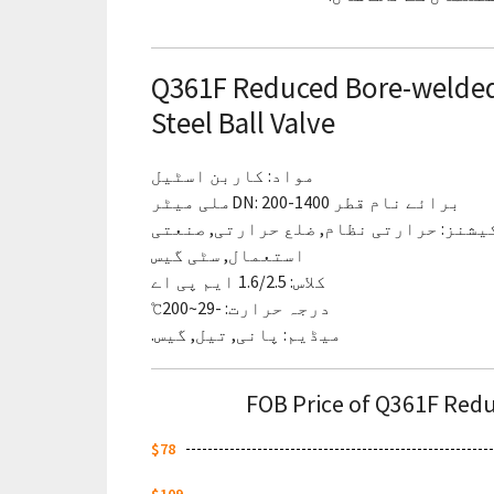
Q361F Reduced Bore-welde
Steel Ball Valve
مواد: کاربن اسٹیل
برائے نام قطر DN: 200-1400ملی میٹر
یشنز: حرارتی نظام, ضلع حرارتی, صنعتی
استعمال, سٹی گیس
کلاس: 1.6/2.5 ایم پی اے
درجہ حرارت: -29~200℃
میڈیم: پانی, تیل, گیس.
FOB Price of Q361F Redu
$78