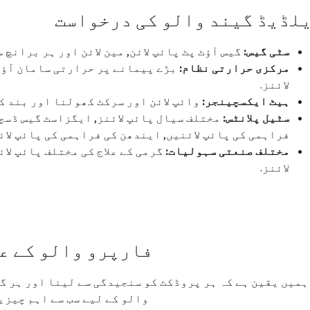
لڈیڈ گیند والو کی درخواست
سٹی گیس:
گیس آؤٹ پٹ پائپ لائن, مین لائن اور ہر برانچ س
مرکزی حرارتی نظام:
بڑے پیمانے پر حرارتی سامان آؤٹ پ
لائنز.
ہیٹ ایکسچینجر:
وائپ لائن اور سرکٹ کھولنا اور بند ک
سٹیل پلانٹس:
مختلف سیال پائپ لائنز, ایگزاسٹ گیس ڈسچا
فراہمی کی پائپ لائنیں, ایندھن کی فراہمی کی پائپ لائ
مختلف صنعتی سہولیات:
گرمی کے علاج کی مختلف پائپ لا
لائنز.
فارپرو والو کے ع
ہمیں یقین ہے کہ ہر پروڈکٹ کو سنجیدگی سے لینا اور ہر گ
والو کے لیے سب سے اہم چیزی