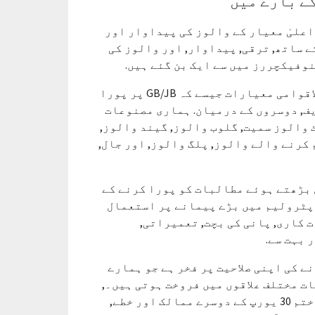
ے بارے میں
اعلیٰ معیار کے والوز کی پیداوار اور
 ساتھ, ترقی, پیداوار, اور والوز کی
وفیکچررز میں سے ایک بن گئے ہیں.
ہم والو مصنوعات کی ایک وسیع رینج پیش کرتے ہیں جو بین الاقوامی معیارات جیسے کہ GB/JB پر پورا
, اے این ایس آئی, AWWA, سے, وہ, GOST, این ایف, دوسروں کے درمیان. ہماری مصنوعات
اہم زمرے, 200 سیریز, اور 4000 سائز, گیٹ والوز سمیت, گلوب والوز, گیند والوز,
کرنے والے والوز, پلگ والوز, اور جال,
ے کلائنٹس کے مسلسل بڑھتے ہوئے مطالبات کو پورا کرنے کے
 پٹرولیم میں بڑے پیمانے پر استعمال
 کاری, پانی کی بچت, تعمیراتی,
 بہت سے.
ے کی اپنی صلاحیت پر فخر ہے جو ہمارے
ت مختلف علاقوں میں فروخت ہوتی ہیں۔,
جرمنی سمیت, انگلینڈ, فرانس, اٹلی, برازیل, پولینڈ, اور ختم 30 یورپ کے دوسرے ممالک اور خطے,