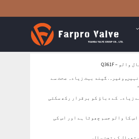
الو – Q361F
نہیں, وغیرہ. گیند بہت زیادہ صحت سے
عیار کے خام مال سے بنی ہے اور PN25 یا اس سے زیادہ کے دباؤ کو برقرار رکھ سکتی
اس کا والو جسم چھوٹا ہے اور اس کی