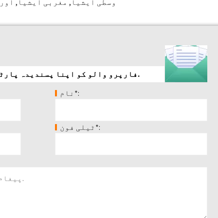
وسطی ایشیا, مغربی ایشیا, اور 
فارپرو والو کو اپنا پسندیدہ پارٹنر سمجھنے کے لیے آپ کا شکریہ.
نام*:
ٹیلی فون*: