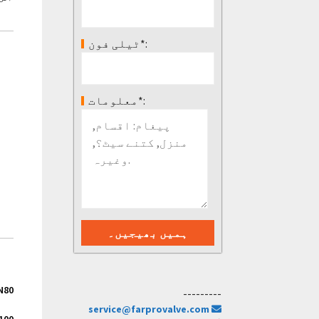
ٹیلی فون*:
معلومات*:
 DN80
---------
service@farprovalve.com