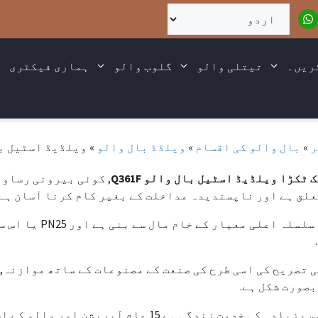
ریں۔
تیتلی والو
گلوب والو
ہماری فیکٹری
ر
»
بال والو کی اقسام
»
ویلڈڈ بال والو
»
ویلڈیڈ اسٹیل بال و
 ٹکڑا ویلڈیڈ اسٹیل بال والو Q361F
, کوئی بیرونی رساو 
لق ہے اور ناپسندیدہ مداخلت کے بغیر کام کرنا آسان ہے.
یہ سلسلہ اعلی م
 تصریح کی اسی طرح کی صنعت کے مصنوعات کے ساتھ موازنہ, 
صورت شکل ہے.
زیادہ کی خدمت زندگی ہے 15 عام آپریشن اور والو کے استعمال کے تحت سال.