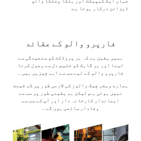
جہاں ایک کمپیکٹ اور ہلکا پھلکا والو
ڈیزائن درکار ہوتا ہے.
فارپرو والو کے عقائد
ہمیں یقین ہے کہ ہر پروڈکٹ کو سنجیدگی سے
لینا اور ہر گاہک کو خلوص دل سے وصول کرنا
فارپرو والو کے لیے سب سے اہم چیزیں ہیں۔.
ہمارے ویفر چیک والوز کی لازمی طور پر کم قیمت
نہیں ہوتی ہے, لیکن ہم یقینی طور پر سب سے
ایماندار کارخانہ دار اور آپ کے سب سے
وفادار ساتھی ہوں گے۔.