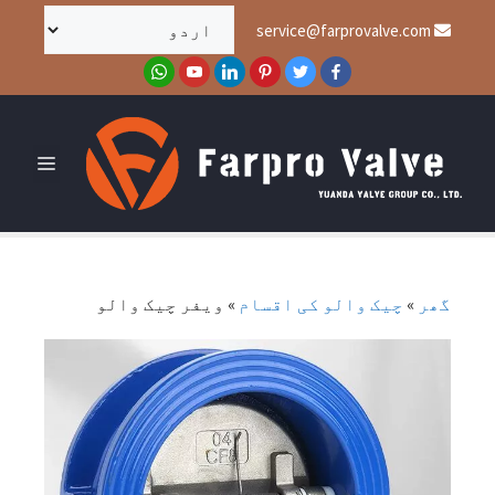
service@farprovalve.com
گھر
»
چیک والو کی اقسام
»
ویفر چیک والو