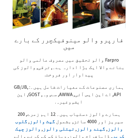
فارپرو والو مینوفیکچرر کے بارے
میں
Farpro والو تحقیق میں مصروف عالمی والو
بنانے والا ایک بڑا ادارہ ہے۔, ترقی, والوز کی
پیداوار اور فروخت.
ہماری مصنوعات کے معیارات شامل ہیں۔: GB/JB,
API, اے این ایس آئی, AWWA, سے, وہ, GOST, این
ایف, وغیرہ.
ہمارے والوز دستیاب ہیں۔ 12 اہم زمرے, 200
سیریز اور 4000 سائز, بشمول
گیٹ والوز
,
گلوب
والوز
,
گیند والوز
,
تیتلی والوز
,
والوز چیک
کریں
, ڈایافرام والوز, دباؤ کو کم کرنے والے