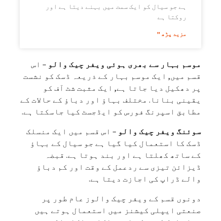
ہے جو سیال کو ایک سمت میں بہنے دیتا ہے اور
روکتا ہے
مزید پڑھ "
موسم بہار سے بھری ہوئی ویفر چیک والو
– اس
قسم میں, ایک موسم بہار کے ذریعہ ڈسک کو نشست
پر دھکیل دیا جاتا ہے, ایک مثبت شٹ آف کو
یقینی بنانا. مختلف بہاؤ اور دباؤ کے حالات کے
مطابق اسپرنگ فورس کو ایڈجسٹ کیا جاسکتا ہے.
سوئنگ ویفر چیک والو
– اس قسم میں ایک منسلک
ڈسک کا استعمال کیا گیا ہے جو سیال کے بہاؤ
کے ساتھ کھلتا ہے اور بند ہوتا ہے. قبضہ
ڈیزائن تیزی سے ردعمل کے وقت اور کم دباؤ
والے ڈراپ کی اجازت دیتا ہے.
دونوں قسم کے ویفر چیک والوز عام طور پر
صنعتی ایپلی کیشنز میں استعمال ہوتے ہیں