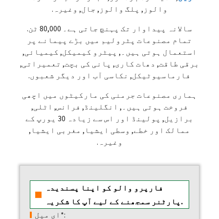
والوز, پلگ والوز, جال, وغیرہ.
سالانہ پیداوار تک پہنچ جاتی ہے۔ 80,000 ٹن.
تمام مصنوعات پٹرولیم میں بڑے پیمانے پر
استعمال ہوتی ہیں۔, پیٹرو کیمیکل, کیمیائی,
برقی طاقت, دھات کاری, پانی کی بچت, تعمیراتی,
فارماسیوٹیکل, نکاسی آب اور دیگر شعبوں.
ہماری مصنوعات جرمنی کی مارکیٹوں میں اچھی
فروخت ہوتی ہیں۔, انگلینڈ, فرانس, اٹلی,
برازیل, پولینڈ اور اس سے زیادہ 30 یورپ کے
ممالک اور خطے, وسطی ایشیا, مغربی ایشیا,
وغیرہ.
فارپرو والو کو اپنا پسندیدہ
پارٹنر سمجھنے کے لیے آپ کا شکریہ.
ای میل*: