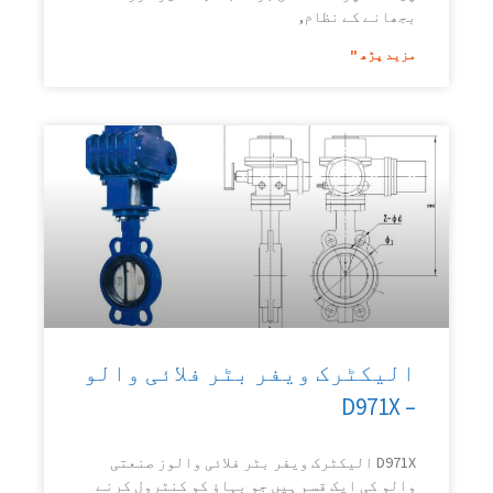
بجھانے کے نظام,
مزید پڑھ "
الیکٹرک ویفر بٹر فلائی والو
– D971X
D971X الیکٹرک ویفر بٹر فلائی والوز صنعتی
والو کی ایک قسم ہیں جو بہاؤ کو کنٹرول کرنے