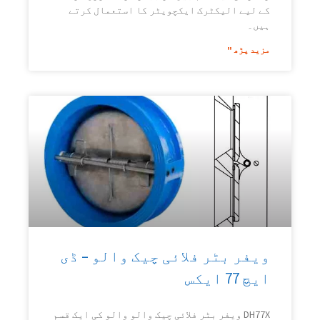
کے لیے الیکٹرک ایکچویٹر کا استعمال کرتے
ہیں۔
مزید پڑھ "
ویفر بٹر فلائی چیک والو – ڈی
ایچ 77 ایکس
DH77X ویفر بٹر فلائی چیک والو والو کی ایک قسم