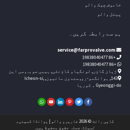
خاموش چیک والو
پیتل والو
ہم سے رابطہ کریں۔
service@farprovalve.com
+86 19838040477
+86 19838040477
ژیان گاؤں, لونگیاو کاؤنٹی, ہیبی صوبہ, سی این
143, ہوانگمو-رو, سندون مائیون, Icheon-si,
Gyeonggi-do，کوریا
کاپی رائٹ © 2026 فارپرو والو | یوانڈا کمپنی،
لمیٹڈ. جملہ حقوق محفوظ ہیں.