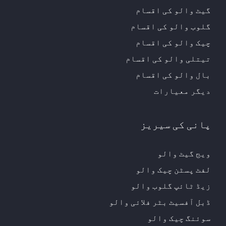
گیٹ والو کی اقسام
گلوب والو کی اقسام
چیک والو کی اقسام
تیتلی والو کی اقسام
بال والو کی اقسام
دیگر معیارات
پانی کی سیریز
ویج گیٹ والو
لفٹ پسٹن چیک والو
زیڈ ٹائپ گلوب والو
ڈبل آفسیٹ بٹر فلائی والو
سوئنگ چیک والو