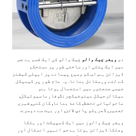
دی
ویفر چیک والو
چیک والو کی ایک قسم ہے جس
میں ایک پتلی اور ساختی طور پر مستحکم
ڈیزائن ہے, اس کو وسیع پیمانے پر ایپلی کیشنز
کے لئے ورسٹائل بنانا. یہ عام طور پر کیمیکل
جیسی صنعتوں میں استعمال ہوتا ہے,
میٹالرجیکل مینوفیکچرنگ, فارماسیوٹیکل,
ماحولیاتی تحفظ, کاغذ بنانا, کان کنی, شہری
تعمیر, گھریلو پائپ لائن, اور بہت سے دوسرے.
ویفر چیک والوز میں ایک کمپیکٹ اور ہلکا
پھلکا ڈیزائن ہوتا ہے جو انہیں انسٹال اور