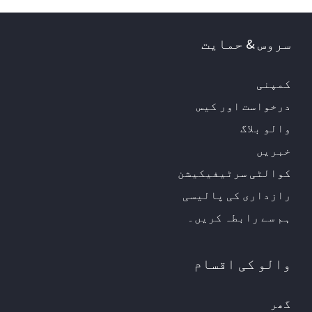
سروس & حمایت
کمپنی
درخواست اور کیس
والو بلاگ
خبریں
کوالٹی سرٹیفیکیشن
رازداری کی پالیسی
ہم سے رابطہ کریں۔
والو کی اقسام
گھر