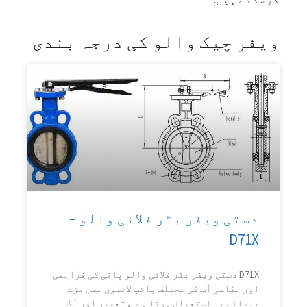
ویفر چیک والو کی درجہ بندی
دستی ویفر بٹر فلائی والو –
D71X
D71X دستی ویفر بٹر فلائی والو پانی کی فراہمی
اور نکاسی آب کی مختلف پائپ لائنوں میں بڑے
پیمانے پر استعمال ہوتا ہے۔, تعمیر اور آگ