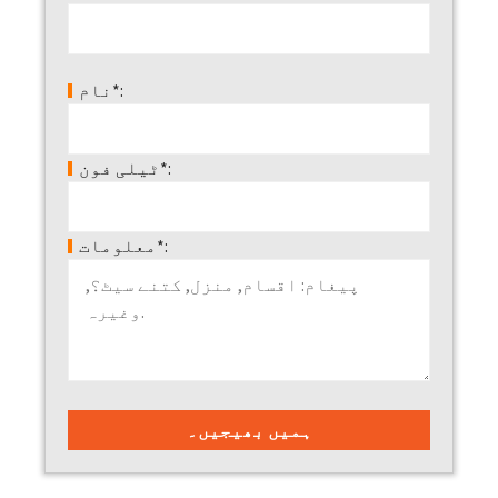
نام*:
ٹیلی فون*:
معلومات*: