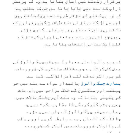
برقرار رکھنے میں آسان بناتا ہے. وہ کم پریشر
ڈراپ کے لئے بھی جانا جاتا ہے, جس کا مطلب ہے
کہ وہ بیک فلو کو مؤثر طریقے سے روک سکتے ہیں
اور سیال کے بہاؤ کی مستقل شرح کو برقرار رکھ
سکتے ہیں. اس کے علاوہ, وہ سرمایہ کاری مؤثر
ہیں, جو انہیں بہت سے صنعتی ایپلی کیشنز کے
لئے ایک مثالی انتخاب بناتا ہے.
فرپرو والو اعلی معیار کے ویفر چیک والوز کی
پیش کش کرتا ہے جو مختلف صنعتوں کی ضروریات
کو پورا کرنے کے لئے ڈیزائن کیا گیا ہے.
ہمارے چیک والوز
پائیدار مواد سے بنے ہیں جو
پہننے اور سنکنرن کے خلاف مزاحم ہیں, اس بات
کو یقینی بنانا کہ وہ سخت آپریٹنگ حالات میں
بھی بہتر کارکردگی کا مظاہرہ کرتے ہیں.
ہمارے ویفر چیک والوز کے بارے میں مزید
جاننے کے لئے آج ہم سے رابطہ کریں اور ہم آپ
کی والو کی ضروریات میں آپ کی کس طرح مدد
کرسکتے ہیں.