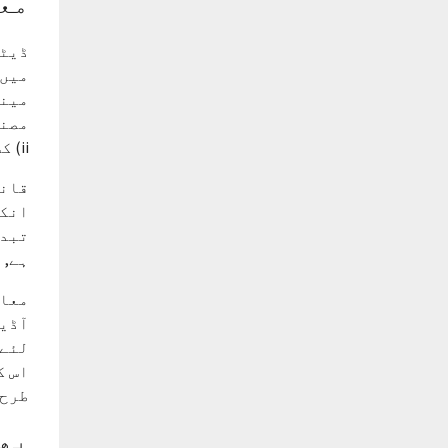
مع
ڈیٹا
میں)
مینج
مصنو
ii) کسی تنظیم کا فرد یا نمائندہ جس نے فارپرو والو سے درخواست کی اور/یا ادائیگی کی.
تبدی
ہے, 
آڈیٹ
لئے,
اس ک
طرح 
بھو