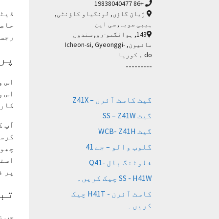
+86 19838040477
ژیان گاؤں, لونگیاو کاؤنٹی,
ہیبی صوبہ, سی این
حاصل
143, ہوانگمو-رو, سندون
رجسٹ
مائیون, Icheon-si, Gyeonggi-
پرو
do，کوریا
---------
اس و
اس و
گیٹ کاسٹ آئرن – Z41X
کارر
گیٹ SS – Z41W
آپ ک
گیٹ WCB- Z41H
کرسک
گلوب والو – جے 41
چھوٹ
استع
فلوٹنگ بال -Q41
پر ف
SS - H41W چیک کریں۔
تب
کاسٹ آئرن - H41T چیک
کریں۔
جب ز