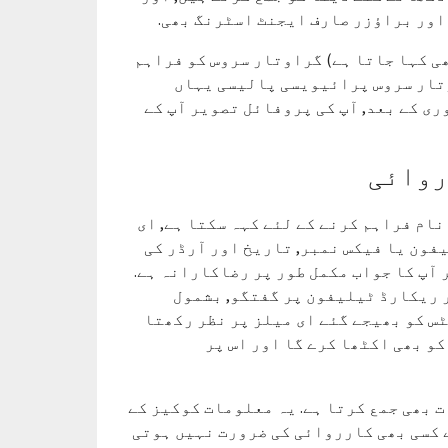
 اور براؤزر صارف ایجنٹ اسٹرنگ بھی.
ھی کہا جاتا ہے) گراوتار سروس کو فراہم
وتار سروس پرائیویسی پالیسی یہاں
https/. آپ کے تبصرے کی منظوری کے بعد, آپ کی پروفائل تصویر آپ کے
روائی
نام فراہم کرنے کے لئے کہہ سکتا ہے, ای
یفون یا فیکس نمبر, تاریخ اور آرڈر کی
آپ کا جواب مکمل طور پر رضاکارانہ ہے.
 ریکارڈ ٹیلیفون پر گفتگو, بشمول
س کو بھیجے گئے ای میلز پر نظر رکھتا
کو بھی اکٹھا کرے گا اور اس پر
 بھی جمع کرتا ہے. یہ معلومات کوکیز کے
ے کسی بھی کارروائی کی ضرورت نہیں ہوتی