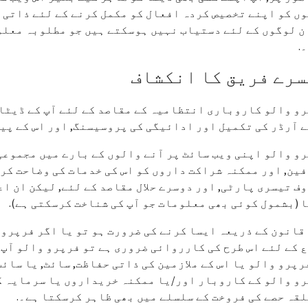
وں کو اپنے تخصیص کردہ افعال کو مکمل کرنے کے لئے ذاتی 
ن لوگوں کے لئے دستیاب نہیں ہوسکتے ہیں جو مطلوبہ معلو
.
سرے فریق کا انکشاف
و والو کاروباری انتظامیہ کے مقاصد کے لئے آپ کے ڈیٹا 
 آرڈر کی تکمیل اور ادائیگی کی پروسیسنگ, اور اس کے پیش
و والو اپنی ویب سائٹ پر آنے والوں کے بارے میں مجموعی
ین, اور ممکنہ شراکت داروں کو اس کی خدمات کی وضاحت کرن
ف تیسری پارٹی, اور دوسرے حلال مقاصد کے لئے, لیکن ان 
 (بشمول کوئی بھی معلومات جو آپ کی شناخت کرسکتی ہے).
قانون کے ذریعہ ایسا کرنے کی ضرورت ہو تو یا اگر فرپرو 
 کے لئے اس طرح کی کارروائی ضروری ہے تو فرپرو والو آپ 
رپرو والو یا اس کے ملازمین کی ذاتی حفاظت, سائٹ, یا سائٹ
و والو کے کاروبار اور/یا ممکنہ خریداروں یا سرمایہ کا
قہ حصے کی فروخت کے سلسلے میں بھی ظاہر کرسکتا ہے۔.