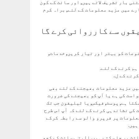
تنی بار تشریف لاتے ہیں, اور سائٹ کے کون
ارے میں مزید معلومات کے لئے, براہ کرم
یقوں سے کارروائی کرے گا
وعات کو بہتر اور تیار کریں, خدمات,
رنے کے ل..
میں مزید معلومات بھیجنے کے لئے بھی
واست کی ہے یا آپ کو بھیجنے کی ضرورت
تا ہے, پوسٹ, فیکس, یا ٹیلیفون جب تک
 کی نشاندہی کرنے کے لئے کہ آپ اس طرح
معلومات پر فرپرو والو سے رابطہ کرکے
ہیں.
ئٹ پر جا سکتے ہیں. البتہ, سائٹ کے کچھ