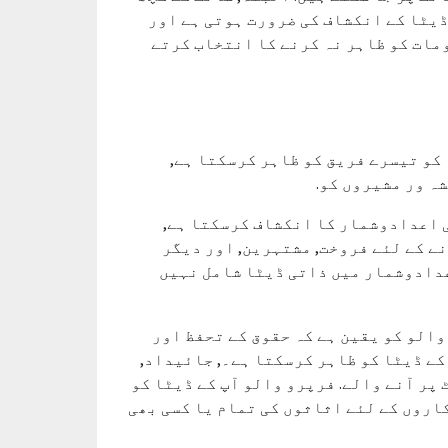
ڈیٹا کے انکشاف کی ضرورت ہوتی ہے اور
مات کو ظاہر نہ کرنے کا انتخاب کرتے
کو تیسرے فریق کو ظاہر کرسکتا ہے,
ہ ور مشیروں کو.
 اعدادوشمار کا انکشاف کرسکتا ہے,
ے کے لئے فروخت, مشتہرین, اور دیگر
اعدادوشمار میں ذاتی ڈیٹا شامل نہیں
والو کو یقین ہے کہ حقوق کے تحفظ اور
کے ڈیٹا کو ظاہر کرسکتا ہے۔, جائیداد,
 پر آنے والے. فرپرو والو آپ کے ڈیٹا کو
روں کے لئے اثاثوں کی تمام یا کسی بھی