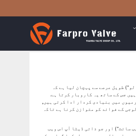
و") طویل عرصے سے پہچان لیا ہے کہ
یں جس کے ساتھ یہ کاروبار کرتا ہے.
میوں میں بنیادی کردار ادا کرتی ہیں,
وجی کے فوائد کو متوازن کرنا ہے تاکہ
ب سائٹ") اور جو ذاتی ڈیٹا آپ اس ویب
یں. اس پالیسی میں یہ طے کیا گیا ہے کہ