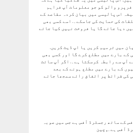
 فرپرو والو کو جو معلومات آپ فراہم
یشہ اس پالیسی میں بیان کردہ مقاصد کے
قات کی حمایت کی جاسکے۔. اسے کسی بھی
ں دیا جائے گا یا فروخت نہیں کیا جائے
ان میں ترمیم کریں یا اپ ڈیٹ کریں.
 کے بارے میں مطلع کرے گا اور کسی بھی
 آپ سے رابطہ کرسکتا ہے۔. اگر آپ سائٹ
وں کے بارے میں مطلع ہونے کے بعد
ی کی شرائط پر اتفاق رائے سمجھا جائے
س کے ساتھ رجسٹرڈ آفس ہے جس میں صوبہ
ڈ آفس ہے۔, چین