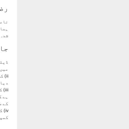
رض
نامز
ہمار
شدہ 
جا
ڈیٹا
میں)
ii)
دیا 
iii
ہے ک
کے ط
iv)
کمپن