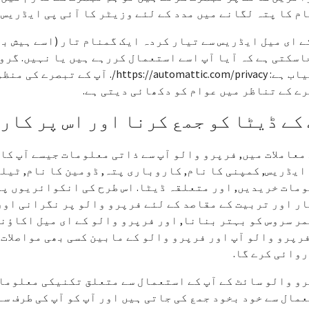
م کا پتہ لگانے میں مدد کے لئے وزیٹر کا آئی پی ایڈریس
ے ای میل ایڈریس سے تیار کردہ ایک گمنام تار (اسے ہیش ب
اسکتی ہے کہ آیا آپ اسے استعمال کررہے ہیں یا نہیں. گر
دستیاب ہے: ://automattic.com/privacy
ے کے تناظر میں عوام کو دکھائی دیتی ہے.
کے ڈیٹا کو جمع کرنا اور اس پر کار
معاملات میں, فرپرو والو آپ سے ذاتی معلومات جیسے آپ کا 
ایڈریس, کمپنی کا نام, کاروباری پتہ, ڈومین کا نام, ٹیل
مات خریدیں, اور متعلقہ ڈیٹا. اس طرح کی انکوائریوں پر 
ر اور تربیت کے مقاصد کے لئے فرپرو والو پر نگرانی اور
ر سروس کو بہتر بنانا, اور فرپرو والو کے ای میل اکاؤنٹ
فرپرو والو آپ اور فرپرو والو کے مابین کسی بھی مواصلات 
وائی کرے گا.
و والو سائٹ کے آپ کے استعمال سے متعلق تکنیکی معلومات
مال سے خود بخود جمع کی جاتی ہیں اور آپ کو آپ کی طرف س