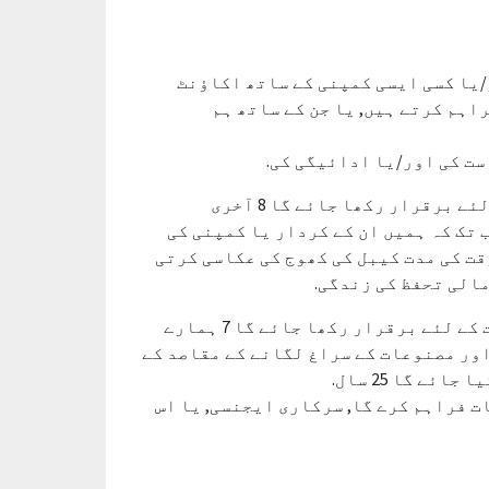
/یا کسی ایسی کمپنی کے ساتھ اکاؤنٹ
اہم کرتے ہیں, یا جن کے ساتھ ہم
قانونی دلچسپی کے تحت رکھے گئے ڈیٹا کو زیادہ سے زیادہ کے لئے برقرار رکھا جائے گا 8 آخری
یں سال. یا جب تک کہ ہمیں ان کے کردار یا کمپنی کی
قت کی مدت کیبل کی کھوج کی عکاسی کرتی
مالی تحفظ کی زندگی.
معاہدہ کی ذمہ داریوں کے تحت رکھے ہوئے ڈیٹا کو معیاری مدت کے لئے برقرار رکھا جائے گا 7 ہمارے
ور مصنوعات کے سراغ لگانے کے مقاصد کے
ے گا 25 سال.
ت فراہم کرے گا, سرکاری ایجنسی, یا اس