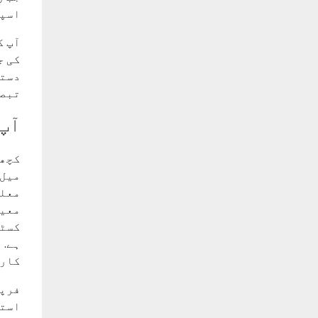
اسپا
آپ ک
کی ج
تبصر
آپ 
کچھ 
میل 
معلو
معیا
کسٹم
ہے. 
کارر
فرپر
استع