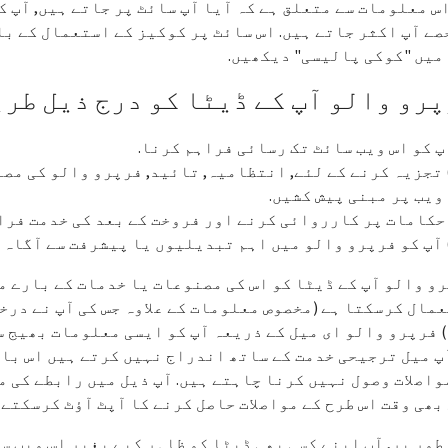
اس معلومات سے متعلق ہے کہ آیا آپ سائٹ پر جاتے ہیں, آپ ک
صے آپ اکثر جاتے ہیں. اس سائٹ پر کوکیز کے استعمال کے ب
میں "کوکی پالیسی" دیکھیں.
رو والو آپ کے ڈیٹا کو درج ذیل طر
 تجزیہ کرنے کے لئے, انتظامیہ, تائید, فرپرو والو کی مصن
ویب پر مبنی پیش کشیں.
 آپ کو فرپرو والو میں اہم تبدیلیوں یا پیشرفت سے آگاہ ک
و والو آپ کے ڈیٹا کو اس کی مصنوعات یا خدمات کے بارے 
مال کرسکتا ہے (مخصوص معلومات کے علاوہ جس کی آپ نے درخ
 فرپرو والو ای میل کے ذریعہ آپ کو ایسی معلومات بھیج سک
پ میل ترجیحی خدمت کے ساتھ اندراج نہیں کرتے ہیں اس بات
واصلات وصول نہیں کرنا چاہتے ہیں. آپ ذیل میں رابطے کی 
بھی وقت اس طرح کے مواصلات حاصل کرنے کا آپٹ آؤٹ کرسکتے 
طور پر, آپ اپنے کسی بھی ڈیٹا کو ظاہر کیے بغیر اس ویب سا