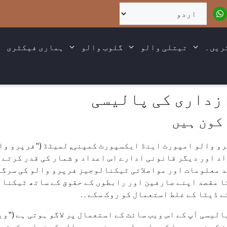
ریں۔
تیتلی والو
گلوب والو
ہماری فیکٹری
زداری کی پالیسی
کون ہیں
و والو امپورٹ اینڈ ایکسپورٹ کمپنی, لمیٹڈ ("فرپرو وال
د اور دیگر قانونی ادارے اس اعداد و شمار کی قدر کرتے ہ
 معلومات اور مواصلاتی ٹیکنالوجیز فرپرو والو کی سرگر
ا مقصد اپنے صارفین اور رابطوں کے حقوق کے ساتھ ٹیکنال
ے ڈیٹا کے غلط استعمال کو روک سکے۔.
الیسی آپ کے اس ویب سائٹ کے استعمال پر لاگو ہوتی ہے ("وی
 کے ذریعے یا کسی اور طرح سے فرپرو والو کو فراہم کرتے ہ