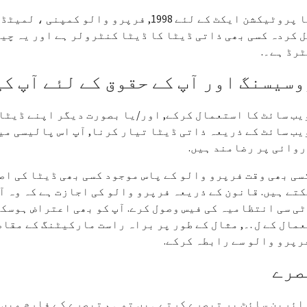
ڈیٹا پروٹیکشن ایکٹ کے لئے 1998, فرپرو و
 کردہ کسی بھی ذاتی ڈیٹا کا ڈیٹا کنٹرولر ہے اور یہ چی
رڈ ہے۔.
سیسنگ اور آپ کے حقوق کے لئے آپ ک
یب سائٹ کا استعمال کرکے, اور/یا بصورت دیگر اپنے ڈیٹا
یب سائٹ کے ذریعہ ذاتی ڈیٹا تیار کرنا, آپ اس پالیسی می
وائی پر رضامند ہیں.
سی بھی وقت فرپرو والو کے پاس موجود کسی بھی ڈیٹا کی اص
تے ہیں. قانون کے ذریعہ فرپرو والو کی اجازت ہے کہ وہ آ
ی سی انتظامیہ کی فیس وصول کرے. آپ کو بھی اعتراض ہوسکتا
مال کے ل .۔, مثال کے طور پر براہ راست مارکیٹنگ کے مقاص
رپرو والو سے رابطہ کرکے.
صرے
ائرین سائٹ پر تبصرے کرتے ہیں تو ہم تبصرے کے فارم میں 