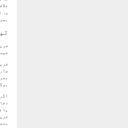
علاق
وہ ا
ہیں۔
تی
فرپر
جیسے
فرپر
صارف
معرو
ہوگا
اگر 
دفاع
یا ف
فرپر
متعل