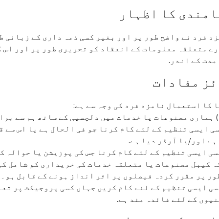
امندی کا اظہار
د فرد نے واضح طور پر اور بغیر کسی ذمہ داری کے زبانی طو
ے متعلقہ معلومات کے انعقاد کو تحریری طور پر اور اس ک
مدت کے اندر.
ئز مفادات
 کا استعمال نامزد فرد کی وجہ سے ہے:
 ہماری مصنوعات یا خدمات میں دلچسپی کے ساتھ ہم سے برا
 کسی ایسی تنظیم کے لئے کام کرنا جو فی الحال ہے یا اس سے
ہے اور/یا آرڈر دیا ہے.
) کسی ایسی تنظیم کے لئے کام کرنا جس کی پوزیشن یا حوالہ 
ہ کیبل مصنوعات یا متعلقہ خدمات کی خریداری کو شامل کیا
ور پر مقرر کردہ فیصلوں پر اثر انداز ہونے کے قابل ہو۔;
 کسی ایسی تنظیم کے لئے کام کریں جہاں کسی پروجیکٹ پر تع
یوں کے لئے فائدہ مند ہے.