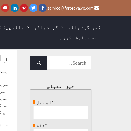
واد
service@farprovalve.com
ر
ائیں۔
گھر
گیٹ والو
گیند والو
والو چیک ک
ہم سے رابطہ کریں۔
را
تلاش
کریں۔:
ہم 
فرپر
-- تیز اقتباس --
افرا
جدید
ای میل*:
جس ک
ان ک
یہ پ
نام*:
سائٹ