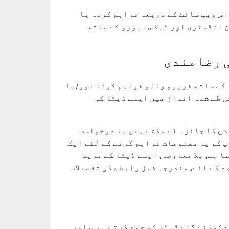
الو کمپنی ، لمیٹڈ اس ویب سائٹ کے ذریعہ فراہم کردہ یا
ن انڈسٹری اور ٹیکس بیورو کے ساتھ
ی رضامندی
 کے ساتھ فرپرو والو فراہم کرنا اور/یا
ں طے شدہ انداز میں اپنے ڈیٹا کی
لاح کا جائزہ لے سکتے ہیں یا درخواست
پ کو یہ معلومات فراہم کرنے کے لئے ایک
 ہے, بلا معاوضہ, اپنے ڈیٹا کے مزید
د کے لئے, مندرجہ ذیل رابطے کی تفصیلات
دکھائے گئے ڈیٹا کو جمع کرتے ہیں, اور