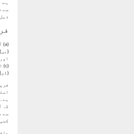
ہے. 
سے ح
ذیل 
فرپ
(a) آپ کو اس ویب سائٹ تک رسائی فراہم کرنا.
(بی)
اور 
(c) احکامات پر کارروائی کرنے اور فروخت کے بعد کی خدمت فراہم کرنے کے لئے.
(ڈی)
فرپر
استع
ہے۔)
کہ آ
سے م
کسی 
عام 