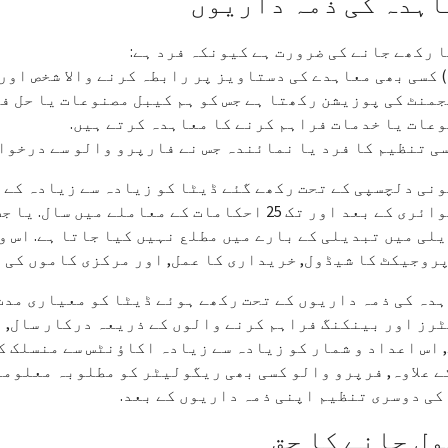
اہدہ کی ذمہ داریوں
 رکھے جانے کی ضرورت ہے کیونکہ فرد ہے:
 کسی بھی معاہدے کی دستاویز پر رابطہ کرنے والا شخص اور
منٹ کی پوزیشن رکھتا ہے جس کو ہم کیبل مصنوعات یا حل فر
عات یا خدمات فراہم کرنے کا معاہدہ کرتے ہیں.
انکوائری کے بعد اور تک 25 احکامات کے معاملے م
لی میں تبدیلی کے بارے میں مطلع نہیں کیا جاتا ہے. اس و
پروجیکٹ کا شیڈول, خریداری کا عمل, اور مرکزی کاموں کی 
رز اور بینکنگ فراہم کرنے والوں کے ذریعہ درکار سال, ا
 اس اعداد و شمار کو زیادہ سے زیادہ اکاؤنٹس سے منسلک کیا جائ
ے علاوہ, فرپرو والو کسی بھی ریگولیٹر کو مطلوبہ معلوما
کی دوسری تنظیم اپنی ذمہ داریوں کے بعد.
ل جانے کا حق