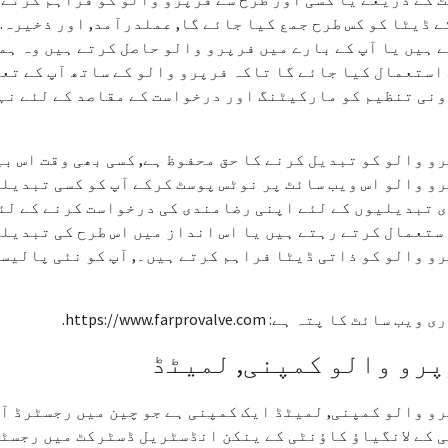
ے ڈیٹا کو کس طرح جمع کیا جائے گا, عملدرآمد, اور ذخیرہ.
 ہیں یا آپ کے بارے میں فرپرو والو حاصل کرتے ہیں وہ ہم
استعمال کیا جائے گا تاکہ فرپرو والو کے ساتھ آپ کے تعل
نی تنظیم کو مارکیٹنگ اور درخواست کے مقاصد کے لئے نہی
و والو کو تبدیل کرنے کا حق محفوظ ہے, کسی بھی وقت اس بی
و والو اس ویب سائٹ پر نوٹس پوسٹ کرکے آپ کو کسی تبدیلی
 تبدیلیوں کے لئے اپنی رضامندی کی درخواست کرنے کے لئے
ستعمال کرتے رہتے ہیں یا اس انداز میں اس طرح کی تبدیلی
و والو کو ذاتی ڈیٹا فراہم کرتے ہیں۔, آپ کو نئی پالیس
ب سائٹ کا پتہ ہے: https://www.farprovalve.com.
رو والو کمپنی, لمیٹڈ
و والو کمپنی, لمیٹڈ ایک کمپنی ہے جو چین میں رجسٹرڈ آف
 کے لانگیاؤ کاؤنٹی کے ینکن انڈسٹریل ڈسٹرکٹ میں رجسٹر