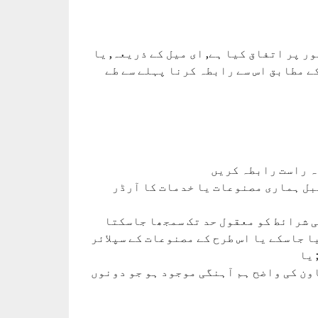
ر پر اتفاق کیا ہے, ای میل کے ذریعہ, یا
ے مطابق اس سے رابطہ کرنا پہلے سے طے
ہ راست رابطہ کریں
 قبل ہماری مصنوعات یا خدمات کا آرڈر
کی شرائط کو معقول حد تک سمجھا جاسکتا
 جاسکے یا اس طرح کے مصنوعات کے سپلائر
 یا
اون کی واضح ہم آہنگی موجود ہو جو دونوں