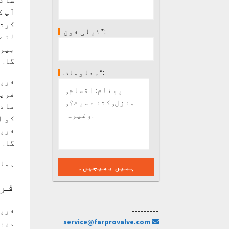
آپ ک
کرتے
ٹیلی فون*:
لئے 
بیرو
گا.
معلومات*:
فرپر
فرپر
مادی
کو ا
فرپر
گا.
ہماری وی
فرپ
فرپر
---------
service@farprovalve.com
ہیبی