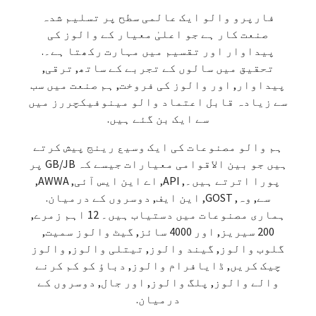
فارپرو والو ایک عالمی سطح پر تسلیم شدہ
صنعت کار ہے جو اعلیٰ معیار کے والوز کی
پیداوار اور تقسیم میں مہارت رکھتا ہے۔.
تحقیق میں سالوں کے تجربے کے ساتھ, ترقی,
پیداوار, اور والوز کی فروخت, ہم صنعت میں سب
سے زیادہ قابل اعتماد والو مینوفیکچررز میں
سے ایک بن گئے ہیں.
ہم والو مصنوعات کی ایک وسیع رینج پیش کرتے
ہیں جو بین الاقوامی معیارات جیسے کہ GB/JB پر
پورا اترتے ہیں۔, API, اے این ایس آئی, AWWA,
سے, وہ, GOST, این ایف, دوسروں کے درمیان.
ہماری مصنوعات میں دستیاب ہیں۔ 12 اہم زمرے,
200 سیریز, اور 4000 سائز, گیٹ والوز سمیت,
گلوب والوز, گیند والوز, تیتلی والوز, والوز
چیک کریں, ڈایافرام والوز, دباؤ کو کم کرنے
والے والوز, پلگ والوز, اور جال, دوسروں کے
درمیان.