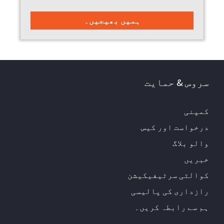
سروس & حمایت
کمپنی
درخواست اور کیس
والو بلاگ
خبریں
کوالٹی سرٹیفیکیشن
رازداری کی پالیسی
ہم سے رابطہ کریں۔