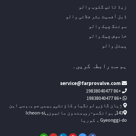
زیڈ ٹائپ گلوب والو
ڈبل آفسیٹ بٹر فلائی والو
سوئنگ چیک والو
خاموش چیک والو
پیتل والو
ہم سے رابطہ کریں۔
service@farprovalve.com
+86 19838040477
+86 19838040477
ژیان گاؤں, لونگیاو کاؤنٹی, ہیبی صوبہ, سی این
143, ہوانگمو-رو, سندون مائیون, Icheon-si,
Gyeonggi-do，کوریا