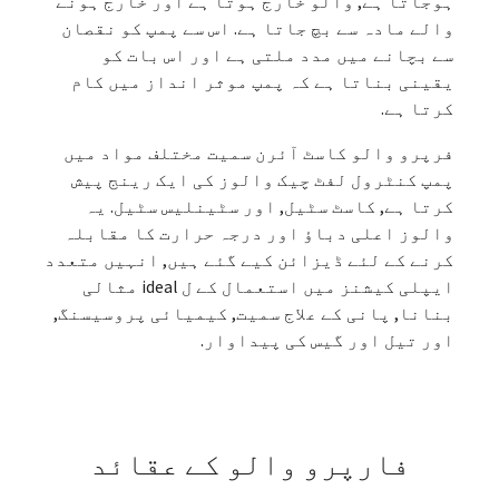
ہوجاتا ہے, والو خارج ہوتا ہے اور خارج ہونے
والے مادہ سے بچ جاتا ہے. اس سے پمپ کو نقصان
سے بچانے میں مدد ملتی ہے اور اس بات کو
یقینی بناتا ہے کہ پمپ موثر انداز میں کام
کرتا ہے.
فرپرو والو کاسٹ آئرن سمیت مختلف مواد میں
پمپ کنٹرول لفٹ چیک والوز کی ایک رینج پیش
کرتا ہے, کاسٹ سٹیل, اور سٹینلیس سٹیل. یہ
والوز اعلی دباؤ اور درجہ حرارت کا مقابلہ
کرنے کے لئے ڈیزائن کیے گئے ہیں, انہیں متعدد
ایپلی کیشنز میں استعمال کے ل ideal مثالی
بنانا, پانی کے علاج سمیت, کیمیائی پروسیسنگ,
اور تیل اور گیس کی پیداوار.
فارپرو والو کے عقائد