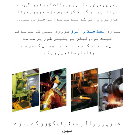
ہمیں یقین ہے کہ ہر پروڈکٹ کو سنجیدگی سے
لینا اور ہر گاہک کو خلوص دل سے وصول کرنا
فارپرو والو کے لیے سب سے اہم چیزیں ہیں۔.
ہماری
لفٹ چیک والوز
ضروری نہیں کہ سب سے کم
قیمت ہو۔, لیکن ہم یقینی طور پر سب سے
ایماندار کارخانہ دار اور آپ کے سب سے
وفادار ساتھی ہوں گے۔.
فارپرو والو مینوفیکچرر کے بارے
میں