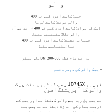
والو
جسم: کاسٹ آئرن کیو ٹی 400
والو بونٹ: کاسٹ لوہا
ڈسک کا مواد: کاسٹ آئرن کیو ٹی 400 + این بی آر
والو تکلا: سٹینلیس سٹیل
جسمانی نشست: کاسٹ آئرن کیو ٹی 400
تنا: سٹینلیس سٹیل
برائے نام قطر DN: 200-600ملی میٹر
–
چیک والو کی دوسری قسم
فرپرو JD745X پمپ کنٹرول لفٹ چیک
والو کا آپریٹنگ اصول
جب پمپ چل رہا ہے, والو کھلتا ہے اور پمپ کے
ذریعے بہاؤ کی اجازت دیتا ہے. جب پمپ بند