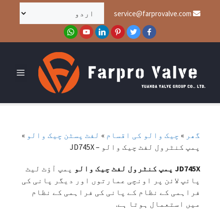
service@farprovalve.com
گھر
»
چیک والو کی اقسام
»
لفٹ پسٹن چیک والو
»
پمپ کنٹرول لفٹ چیک والو – JD745X
JD745X پمپ کنٹرول لفٹ چیک والو
پمپ آؤٹ لیٹ
پائپ لائن پر اونچی عمارتوں اور دیگر پانی کی
فراہمی کے نظام کے پانی کی فراہمی کے نظام
میں استعمال ہوتا ہے.