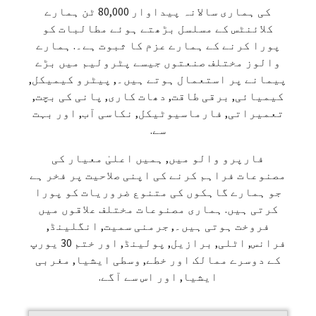
کی ہماری سالانہ پیداوار 80,000 ٹن ہمارے
کلائنٹس کے مسلسل بڑھتے ہوئے مطالبات کو
پورا کرنے کے ہمارے عزم کا ثبوت ہے۔. ہمارے
والوز مختلف صنعتوں جیسے پٹرولیم میں بڑے
پیمانے پر استعمال ہوتے ہیں۔, پیٹرو کیمیکل,
کیمیائی, برقی طاقت, دھات کاری, پانی کی بچت,
تعمیراتی, فارماسیوٹیکل, نکاسی آب, اور بہت
سے.
فارپرو والو میں, ہمیں اعلیٰ معیار کی
مصنوعات فراہم کرنے کی اپنی صلاحیت پر فخر ہے
جو ہمارے گاہکوں کی متنوع ضروریات کو پورا
کرتی ہیں. ہماری مصنوعات مختلف علاقوں میں
فروخت ہوتی ہیں۔, جرمنی سمیت, انگلینڈ,
فرانس, اٹلی, برازیل, پولینڈ, اور ختم 30 یورپ
کے دوسرے ممالک اور خطے, وسطی ایشیا, مغربی
ایشیا, اور اس سے آگے.