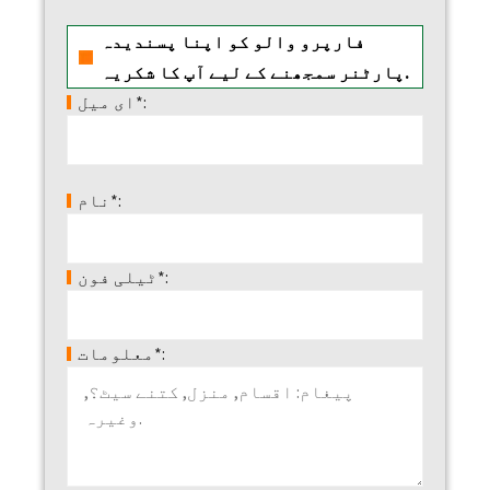
فارپرو والو کو اپنا پسندیدہ
پارٹنر سمجھنے کے لیے آپ کا شکریہ.
ای میل*:
نام*:
ٹیلی فون*:
معلومات*: