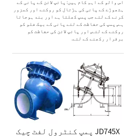
اس والو کے اہم کام ہیں: پائپ لائن کے پانی کے
ہتھوڑے کے پانی کی ہڑتال کو روکنے اور کمزور
کرنے کے لئے جب پمپ کھلتا ہے اور بند ہوجاتا
ہے, پمپ کی حفاظت کے لئے پانی کے بیک فلو کو
روکنے کے لئے, اور پائپ لائن کی حفاظت کو
برقرار رکھنے کے لئے.
JD745X پمپ کنٹرول لفٹ چیک