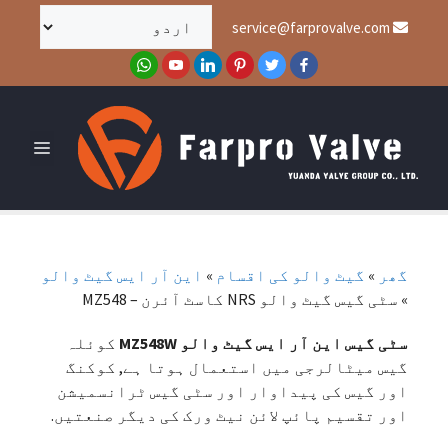
service@farprovalve.com
گھر
»
گیٹ والو کی اقسام
»
این آر ایس گیٹ والو
»
سٹی گیس گیٹ والو NRS کاسٹ آئرن – MZ548
سٹی گیس این آر ایس گیٹ والو MZ548W
کوئلہ
گیس میٹالرجی میں استعمال ہوتا ہے, کوکنگ
اور گیس کی پیداوار اور سٹی گیس ٹرانسمیشن
اور تقسیم پائپ لائن نیٹ ورک کی دیگر صنعتیں.