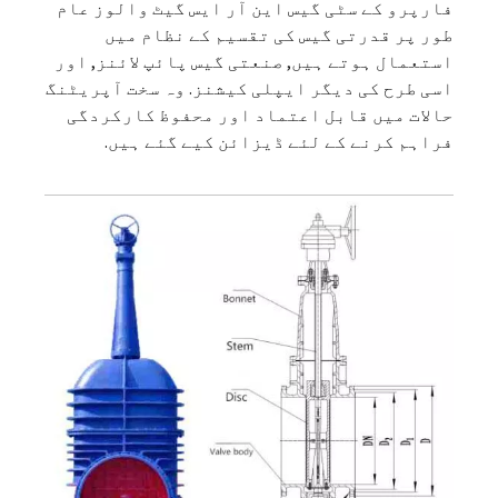
فارپرو کے سٹی گیس این آر ایس گیٹ والوز عام
طور پر قدرتی گیس کی تقسیم کے نظام میں
استعمال ہوتے ہیں, صنعتی گیس پائپ لائنز, اور
اسی طرح کی دیگر ایپلی کیشنز. وہ سخت آپریٹنگ
حالات میں قابل اعتماد اور محفوظ کارکردگی
فراہم کرنے کے لئے ڈیزائن کیے گئے ہیں.