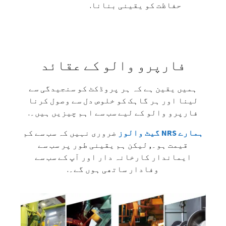
حفاظت کو یقینی بنانا.
فارپرو والو کے عقائد
ہمیں یقین ہے کہ ہر پروڈکٹ کو سنجیدگی سے
لینا اور ہر گاہک کو خلوص دل سے وصول کرنا
فارپرو والو کے لیے سب سے اہم چیزیں ہیں۔.
ہمارے NRS گیٹ والوز
ضروری نہیں کہ سب سے کم
قیمت ہو۔, لیکن ہم یقینی طور پر سب سے
ایماندار کارخانہ دار اور آپ کے سب سے
وفادار ساتھی ہوں گے۔.