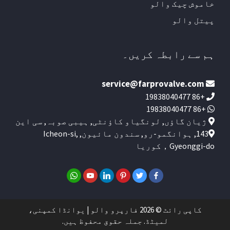
خاموش چیک والو
پیتل والو
ہم سے رابطہ کریں۔
service@farprovalve.com
+86 19838040477
+86 19838040477
ژیان گاؤں, لونگیاو کاؤنٹی, ہیبی صوبہ, سی این
143, ہوانگمو-رو, سندون مائیون, Icheon-si,
Gyeonggi-do，کوریا
کاپی رائٹ © 2026 فارپرو والو | یوانڈا کمپنی،
لمیٹڈ. جملہ حقوق محفوظ ہیں.