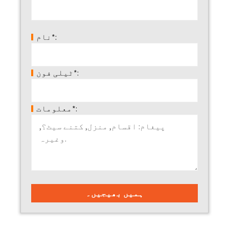
نام*:
ٹیلی فون*:
معلومات*: