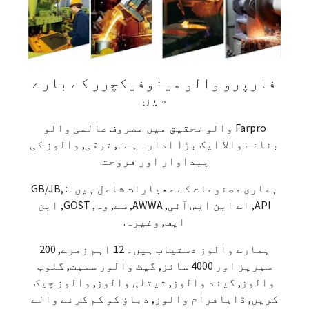
فارپرو والو مینوفیکچرر کے بارے
میں
Farpro والو تحقیق میں مصروف عالمی والو
بنانے والا ایک بڑا ادارہ ہے۔, ترقی, والوز کی
پیداوار اور فروخت.
ہماری مصنوعات کے معیارات شامل ہیں۔: GB/JB,
API, اے این ایس آئی, AWWA, سے, وہ, GOST, این
ایف, وغیرہ.
ہمارے والوز دستیاب ہیں۔ 12 اہم زمرے, 200
سیریز اور 4000 سائز, گیٹ والوز سمیت, گلوب
والوز, گیند والوز, تیتلی والوز, والوز چیک
کریں, ڈایافرام والوز, دباؤ کو کم کرنے والے