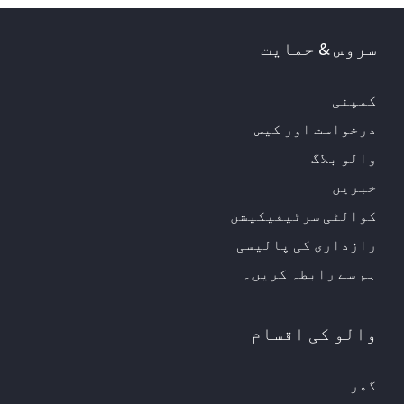
سروس & حمایت
کمپنی
درخواست اور کیس
والو بلاگ
خبریں
کوالٹی سرٹیفیکیشن
رازداری کی پالیسی
ہم سے رابطہ کریں۔
والو کی اقسام
گھر