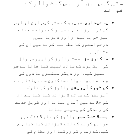
سٹی گیس این آر ایس گیٹ والو کے
فوائد
پائیداری
: فرپرو کے سٹی گیس این آر ایس
گیٹ والوز اعلی معیار کے مواد سے بنے
ہیں جو پائیدار اور دیرپا ہیں,
درخواستوں کا مطالبہ کرنے میں ان کو
مثالی بنانا.
سنکنرن مزاحمت
: والوز کو ایپوسی رال
کی ایک پرت کے ساتھ لیپت کیا جاتا ہے جو
انہیں گیس اور دیگر سنکنرن مادوں کی
وجہ سے ہونے والے سنکنرن سے بچاتا ہے۔.
کم ٹورک آپریشن
: والوز کو کم ٹارک
آپریشن کے ساتھ ڈیزائن کیا گیا ہے, ان
کو چلانے میں آسان بنانا اور طویل خدمت
کی زندگی کو یقینی بنانا.
بلبلا تنگ مہر
: والوز کو بلبلا تنگ مہر
فراہم کرنے کے لئے ڈیزائن کیا گیا ہے,
گیس کے رساو کو روکنا اور نظام کی