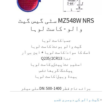
MZ548W NRS سٹی گیس گیٹ
والو - کاسٹ لوہا
جسم: کاسٹ لوہا
گیٹ والو بونٹ: کاسٹ لوہا
ڈسک کا مواد: کاسٹ لوہا + این بی آر
تنا: Q235/2CR13
اسٹیم نٹ: پیتل, کاسٹ لوہا
پیکنگ: گریفائٹس
ہینڈ وہیل: کاسٹ لوہا
برائے نام قطر DN: 500-1400ملی میٹر
–
گیٹ والو کی دوسری قسم