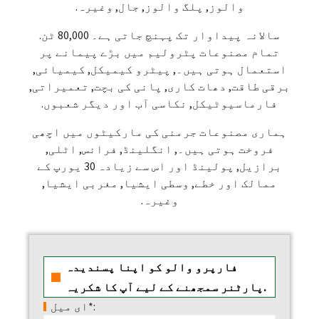
والوز, پلگ والوز, جال, وغیرہ.
سالانہ پیداوار تک پہنچ جاتی ہے۔ 80,000 ٹن.
تمام مصنوعات پٹرولیم میں بڑے پیمانے پر
استعمال ہوتی ہیں۔, پیٹرو کیمیکل, کیمیائی,
برقی طاقت, دھات کاری, پانی کی بچت, تعمیراتی,
فارماسیوٹیکل, نکاسی آب اور دیگر شعبوں.
ہماری مصنوعات جرمنی کی مارکیٹوں میں اچھی
فروخت ہوتی ہیں۔, انگلینڈ, فرانس, اٹلی,
برازیل, پولینڈ اور اس سے زیادہ 30 یورپ کے
ممالک اور خطے, وسطی ایشیا, مغربی ایشیا,
وغیرہ.
فارپرو والو کو اپنا پسندیدہ
پارٹنر سمجھنے کے لیے آپ کا شکریہ.
ای میل*: