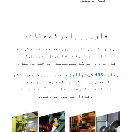
کیا جاسکے۔.
فارپرو والو کے عقائد
ہمیں یقین ہے کہ ہر پروڈکٹ کو سنجیدگی سے
لینا اور ہر گاہک کو خلوص دل سے وصول کرنا
فارپرو والو کے لیے سب سے اہم چیزیں ہیں۔.
ہمارے NRS گیٹ والوز
ضروری نہیں کہ سب سے کم
قیمت ہو۔, لیکن ہم یقینی طور پر سب سے
ایماندار کارخانہ دار اور آپ کے سب سے
وفادار ساتھی ہوں گے۔.