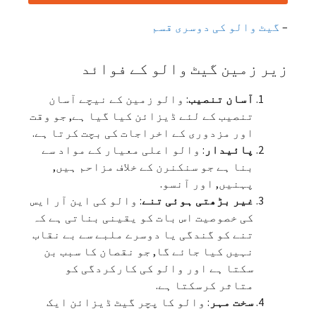
–
گیٹ والو کی دوسری قسم
زیر زمین گیٹ والو کے فوائد
آسان تنصیب
: والو زمین کے نیچے آسان
تنصیب کے لئے ڈیزائن کیا گیا ہے, جو وقت
اور مزدوری کے اخراجات کی بچت کرتا ہے.
پائیدار
: والو اعلی معیار کے مواد سے
بنا ہے جو سنکنرن کے خلاف مزاحم ہیں,
پہنیں, اور آنسو.
غیر بڑھتی ہوئی تنے
: والو کی این آر ایس
کی خصوصیت اس بات کو یقینی بناتی ہے کہ
تنے کو گندگی یا دوسرے ملبے سے بے نقاب
نہیں کیا جائے گا, جو نقصان کا سبب بن
سکتا ہے اور والو کی کارکردگی کو
متاثر کرسکتا ہے.
سخت مہر
: والو کا پچر گیٹ ڈیزائن ایک