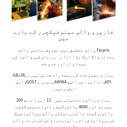
فارپرو والو مینوفیکچرر کے بارے
میں
Farpro والو تحقیق میں مصروف عالمی والو
بنانے والا ایک بڑا ادارہ ہے۔, ترقی, والوز کی
پیداوار اور فروخت.
ہماری مصنوعات کے معیارات شامل ہیں۔: GB/JB,
API, اے این ایس آئی, AWWA, سے, وہ, GOST, این
ایف, وغیرہ.
ہمارے والوز دستیاب ہیں۔ 12 اہم زمرے, 200
سیریز اور 4000 سائز, گیٹ والوز سمیت, گلوب
والوز, گیند والوز, تیتلی والوز, والوز چیک
کریں, ڈایافرام والوز, دباؤ کو کم کرنے والے
والوز, پلگ والوز, جال, وغیرہ.