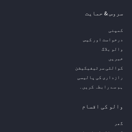
سروس & حمایت
کمپنی
درخواست اور کیس
والو بلاگ
خبریں
کوالٹی سرٹیفیکیشن
رازداری کی پالیسی
ہم سے رابطہ کریں۔
والو کی اقسام
گھر