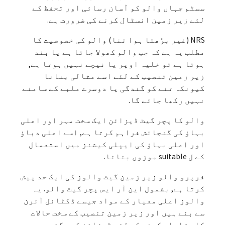
سسٹم جہاں والو کو آسان رسائی اور تحفظ کے
لئے زیر زمین انسٹال کرنے کی ضرورت ہے.
NRS (غیر بڑھتا ہوا تنا) والو کی خصوصیت کا
مطلب یہ ہے کہ جب والو کھولا جاتا ہے یا بند
ہوتا ہے تو خلیہ اوپر یا نیچے نہیں ہوتا ہے,
زیر زمین تنصیب کے لئے اسے مثالی بنانا
کیونکہ تنے کو گندگی یا دوسرے ملبے کے سامنے
نہیں رکھا جائے گا.
والو کا پچر گیٹ ڈیزائن ایک سخت مہر اور اعلی
بہاؤ کی گنجائش فراہم کرتا ہے, اسے اعلی دباؤ
اور اعلی بہاؤ کی ایپلی کیشنز میں استعمال
کے ل suitable موزوں بنانا.
فرپرو والو زیر زمین گیٹ والوز کی ایک حد پیش
کرتا ہے, بشمول این آر ایس پچر گیٹ والو. یہ
والوز اعلی معیار کے مواد جیسے ڈکٹائل آئرن
سے بنے ہیں اور زیر زمین تنصیب کے سخت حالات
کا مقابلہ کرنے کے لئے ڈیزائن کیے گئے ہیں۔.