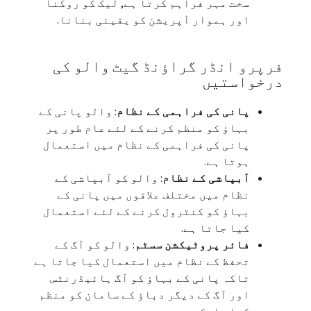
سخت مہر فراہم کرتا ہے, لیک کو روکنا
اور ہموار آپریشن کو یقینی بنانا.
فرپرو انڈر گراؤنڈ گیٹ والو کی
درخواستیں
پانی کی فراہمی کے نظام
: والو پانی کے
بہاؤ کو منظم کرنے کے لئے عام طور پر
پانی کی فراہمی کے نظام میں استعمال
ہوتا ہے.
آبپاشی کے نظام
: والو کو آبپاشی کے
نظام میں مختلف علاقوں میں پانی کے
بہاؤ کو کنٹرول کرنے کے لئے استعمال
کیا جاتا ہے.
فائر پروٹیکشن سسٹم
: والو کو آگ کے
تحفظ کے نظام میں استعمال کیا جاتا ہے
تاکہ پانی کے بہاؤ کو آگ ہائیڈرنٹس
اور آگ کے دیگر دباؤ کے سامان کو منظم