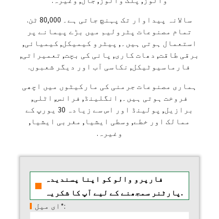
سالانہ پیداوار تک پہنچ جاتی ہے۔ 80,000 ٹن.
تمام مصنوعات پٹرولیم میں بڑے پیمانے پر
استعمال ہوتی ہیں۔, پیٹرو کیمیکل, کیمیائی,
برقی طاقت, دھات کاری, پانی کی بچت, تعمیراتی,
فارماسیوٹیکل, نکاسی آب اور دیگر شعبوں.
ہماری مصنوعات جرمنی کی مارکیٹوں میں اچھی
فروخت ہوتی ہیں۔, انگلینڈ, فرانس, اٹلی,
برازیل, پولینڈ اور اس سے زیادہ 30 یورپ کے
ممالک اور خطے, وسطی ایشیا, مغربی ایشیا,
وغیرہ.
فارپرو والو کو اپنا پسندیدہ
پارٹنر سمجھنے کے لیے آپ کا شکریہ.
ای میل*: