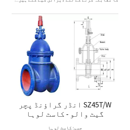
SZ45T/W انڈر گراؤنڈ پچر
گیٹ والو - کاسٹ لوہا
جسم: کاسٹ لوہا