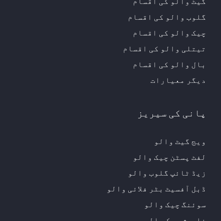
گیٹ والو کی اقسام
گلوب والو کی اقسام
چیک والو کی اقسام
تیتلی والو کی اقسام
بال والو کی اقسام
دیگر معیارات
پانی کی سیریز
ویج گیٹ والو
لفٹ پسٹن چیک والو
زیڈ ٹائپ گلوب والو
ڈبل آفسیٹ بٹر فلائی والو
سوئنگ چیک والو
خاموش چیک والو