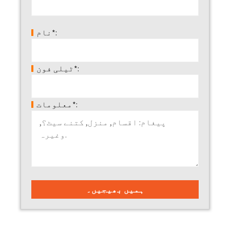
نام*:
ٹیلی فون*:
معلومات*: