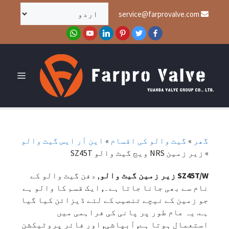
service@farprovalve.com
گھر
»
گیٹ والو کی اقسام
»
این آر ایس گیٹ والو
»
زیر زمین NRS ویج گیٹ والو SZ45T
SZ45T/W زیر زمین گیٹ والو
, دفن گیٹ والو کے
نام سے بھی جانا جاتا ہے۔, ایک قسم کا والو ہے
جو زمین کے نیچے تنصیب کے لئے ڈیزائن کیا گیا
ہے. یہ عام طور پر پانی کی فراہمی میں
استعمال ہوتا ہے, آبپاشی, اور فائر پروٹیکشن