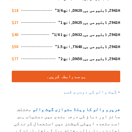
Z941H, ڈبلیو سی بی, DN20, انچ 3/4"
$18
Z941H, ڈبلیو سی بی, DN25, انچ 1"
$27
Z941H, ڈبلیو سی بی, DN32, انچ 1 1/4"
$40
Z941H, ڈبلیو سی بی, TN40, انچ 1.5"
$50
Z941H, ڈبلیو سی بی, DN50, انچ 2"
$77
ہم سے رابطہ کریں۔
–
گیٹ والو کی دوسری قسم
فرپرو والو کا ویلڈ متوازی گیٹ والو
مختلف
سائز اور دباؤ کی درجہ بندی میں دستیاب ہے,
اسے متعدد ایپلی کیشنز میں استعمال کرنے کی
اجازت دینا. والو مختلف عمل کے اختیارات کے