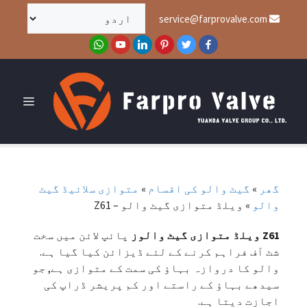
service@farprovalve.com
گھر
»
گیٹ والو کی اقسام
»
متوازی سلائیڈ گیٹ
والو
»
ویلڈ متوازی گیٹ والو – Z61
Z61 ویلڈ متوازی گیٹ والوز
پائپ لائن میں سخت
شٹ آف فراہم کرنے کے لئے ڈیزائن کیا گیا ہے.
والو کا دروازہ بہاؤ کی سمت کے متوازی ہے, جو
سیدھے بہاؤ کے راستے اور کم پریشر ڈراپ کی
اجازت دیتا ہے.