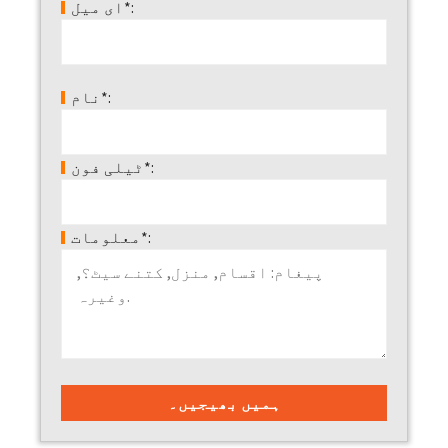
ای میل*:
نام*:
ٹیلی فون*:
معلومات*: