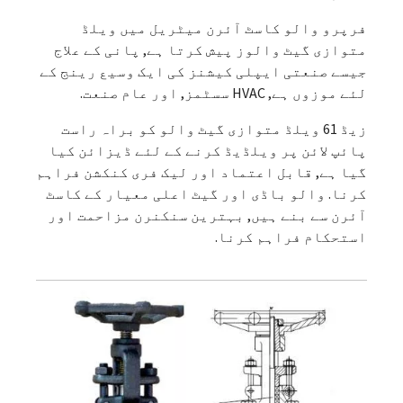
فرپرو والو کاسٹ آئرن میٹریل میں ویلڈ
متوازی گیٹ والوز پیش کرتا ہے, پانی کے علاج
جیسے صنعتی ایپلی کیشنز کی ایک وسیع رینج کے
لئے موزوں ہے, HVAC سسٹمز, اور عام صنعت.
زیڈ 61 ویلڈ متوازی گیٹ والو کو براہ راست
پائپ لائن پر ویلڈیڈ کرنے کے لئے ڈیزائن کیا
گیا ہے, قابل اعتماد اور لیک فری کنکشن فراہم
کرنا. والو باڈی اور گیٹ اعلی معیار کے کاسٹ
آئرن سے بنے ہیں, بہترین سنکنرن مزاحمت اور
استحکام فراہم کرنا.