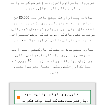
کریں, ڈایافرام والوز, دباؤ کو کم کرنے والے
والوز, پلگ والوز, جال, وغیرہ.
سالانہ پیداوار تک پہنچ جاتی ہے۔ 80,000 ٹن.
تمام مصنوعات پٹرولیم میں بڑے پیمانے پر
استعمال ہوتی ہیں۔, پیٹرو کیمیکل, کیمیائی,
برقی طاقت, دھات کاری, پانی کی بچت, تعمیراتی,
فارماسیوٹیکل, نکاسی آب اور دیگر شعبوں.
ہماری مصنوعات جرمنی کی مارکیٹوں میں اچھی
فروخت ہوتی ہیں۔, انگلینڈ, فرانس, اٹلی,
برازیل, پولینڈ اور اس سے زیادہ 30 یورپ کے
ممالک اور خطے, وسطی ایشیا, مغربی ایشیا,
وغیرہ.
فارپرو والو کو اپنا پسندیدہ
پارٹنر سمجھنے کے لیے آپ کا شکریہ.