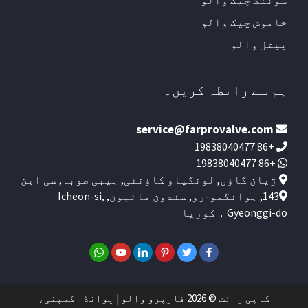
سوئنگ چیک والو
خاموش چیک والو
پیتل والو
ہم سے رابطہ کریں۔
service@farprovalve.com
+86 19838040477
+86 19838040477
ژیان گاؤں, لونگیاو کاؤنٹی, ہیبی صوبہ, سی این
143, ہوانگمو-رو, سندون مائیون, Icheon-si,
Gyeonggi-do，کوریا
کاپی رائٹ © 2026 فارپرو والو | یوانڈا کمپنی،