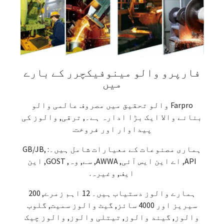
فارپرو والو مینوفیکچرر کے بارے
میں
Farpro والو تحقیق میں مصروف عالمی والو
بنانے والا ایک بڑا ادارہ ہے۔, ترقی, والوز کی
پیداوار اور فروخت.
ہماری مصنوعات کے معیارات شامل ہیں۔: GB/JB,
API, اے این ایس آئی, AWWA, سے, وہ, GOST, این
ایف, وغیرہ.
ہمارے والوز دستیاب ہیں۔ 12 اہم زمرے, 200
سیریز اور 4000 سائز, گیٹ والوز سمیت, گلوب
والوز, گیند والوز, تیتلی والوز, والوز چیک