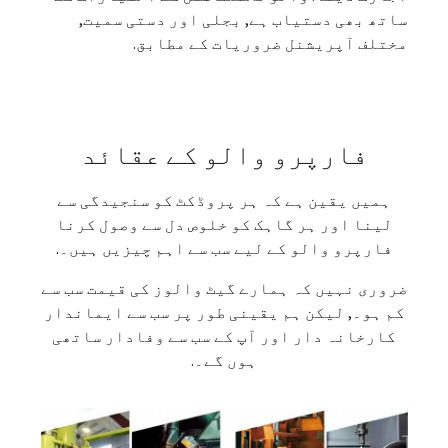
ساتھ بھی دستیاب ہے, بجلی اور دستی سمیت,
مختلف آپریشنل ضروریات کے مطابق.
فارپرو والو کے عقائد
ہمیں یقین ہے کہ ہر پروڈکٹ کو سنجیدگی سے
لینا اور ہر گاہک کو خلوص دل سے وصول کرنا
فارپرو والو کے لیے سب سے اہم چیزیں ہیں۔.
ضروری نہیں کہ ہمارے گیٹ والوز کی قیمت سب سے
کم ہو۔, لیکن ہم یقینی طور پر سب سے ایماندار
کارخانہ دار اور آپ کے سب سے وفادار ساتھی
ہوں گے۔.