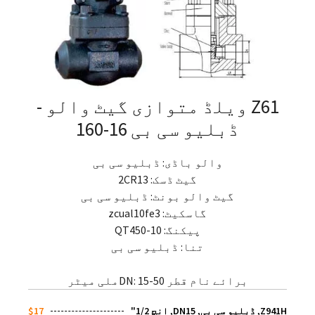
Z61 ویلڈ متوازی گیٹ والو -
ڈبلیو سی بی 16-160
والو باڈی: ڈبلیو سی بی
گیٹ ڈسک: 2CR13
گیٹ والو بونٹ: ڈبلیو سی بی
گاسکیٹ: zcual10fe3
پیکنگ: QT450-10
تنا: ڈبلیو سی بی
برائے نام قطر DN: 15-50ملی میٹر
Z941H, ڈبلیو سی بی, DN15, انچ 1/2"
$17