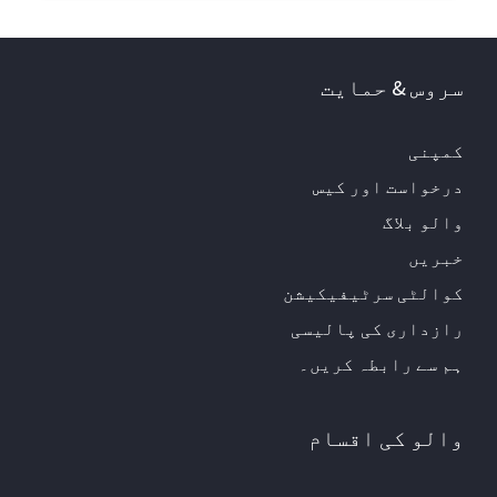
سروس & حمایت
کمپنی
درخواست اور کیس
والو بلاگ
خبریں
کوالٹی سرٹیفیکیشن
رازداری کی پالیسی
ہم سے رابطہ کریں۔
والو کی اقسام