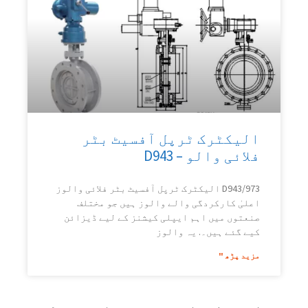
الیکٹرک ٹرپل آفسیٹ بٹر
فلائی والو – D943
D943/973 الیکٹرک ٹرپل آفسیٹ بٹر فلائی والوز
اعلیٰ کارکردگی والے والوز ہیں جو مختلف
صنعتوں میں اہم ایپلی کیشنز کے لیے ڈیزائن
کیے گئے ہیں۔. یہ والوز
مزید پڑھ "