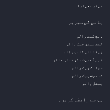
دیگر معیارات
پانی کی سیریز
ویج گیٹ والو
لفٹ پسٹن چیک والو
زیڈ ٹائپ گلوب والو
ڈبل آفسیٹ بٹر فلائی والو
سوئنگ چیک والو
خاموش چیک والو
پیتل والو
ہم سے رابطہ کریں۔