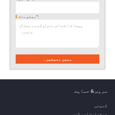
معلومات*:
سروس & حمایت
کمپنی
درخواست اور کیس