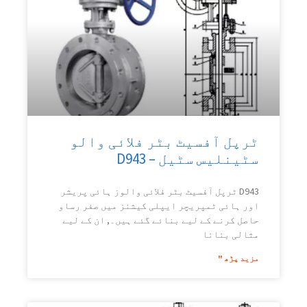
ٹرپل آفسیٹ بٹر فلائی والو
سٹینلیس سٹیل – D943
D943 ٹرپل آفسیٹ بٹر فلائی والوز ہائی پریشر
اور ہائی ٹمپریچر ایپلی کیشنز میں صفر رساو
حاصل کرنے کے لیے بنائے گئے ہیں۔, ان کے لیے
مثالی بنانا
مزید پڑھ "