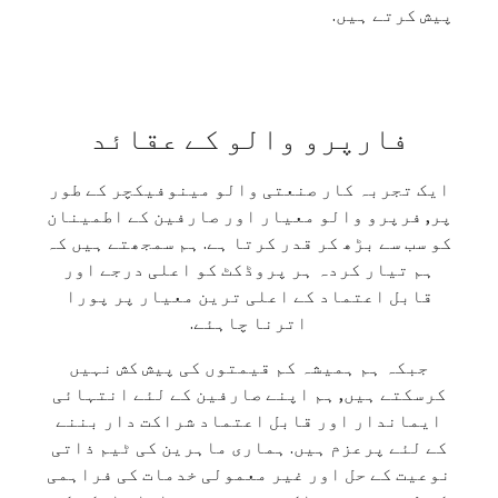
پیش کرتے ہیں.
فارپرو والو کے عقائد
ایک تجربہ کار صنعتی والو مینوفیکچر کے طور
پر, فرپرو والو معیار اور صارفین کے اطمینان
کو سب سے بڑھ کر قدر کرتا ہے. ہم سمجھتے ہیں کہ
ہم تیار کردہ ہر پروڈکٹ کو اعلی درجے اور
قابل اعتماد کے اعلی ترین معیار پر پورا
اترنا چاہئے.
جبکہ ہم ہمیشہ کم قیمتوں کی پیش کش نہیں
کرسکتے ہیں, ہم اپنے صارفین کے لئے انتہائی
ایماندار اور قابل اعتماد شراکت دار بننے
کے لئے پرعزم ہیں. ہماری ماہرین کی ٹیم ذاتی
نوعیت کے حل اور غیر معمولی خدمات کی فراہمی