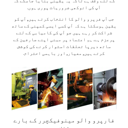
کے لئے وقف ہے تاکہ یہ یقینی بنایا جاسکے کہ
آپ کی انوکھی ضروریات پوری ہوں.
جب آپ فرپرو والو کا انتخاب کرتے ہیں, آپ کو
یقین ہوسکتا ہے کہ آپ کسی ایسی کمپنی کے ساتھ
شراکت کر رہے ہیں جو آپ کی کامیابی کے لئے
پرعزم ہے. ہم اعتماد پر مبنی اپنے صارفین کے
ساتھ دیرپا تعلقات استوار کرنے کی کوشش
کرتے ہیں, معیار, اور باہمی احترام.
فارپرو والو مینوفیکچرر کے بارے
میں