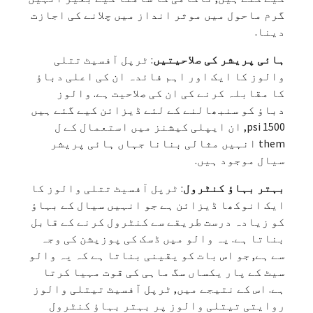
گرم ماحول میں موثر انداز میں چلانے کی اجازت
دینا.
ہائی پریشر کی صلاحیتیں
: ٹرپل آفسیٹ تتلی
والوز کا ایک اور اہم فائدہ ان کی اعلی دباؤ
کا مقابلہ کرنے کی ان کی صلاحیت ہے. والوز
دباؤ کو سنبھالنے کے لئے ڈیزائن کیے گئے ہیں
1500 psi, ان ایپلی کیشنز میں استعمال کے ل
them انہیں مثالی بنانا جہاں ہائی پریشر
سیال موجود ہیں.
بہتر بہاؤ کنٹرول
: ٹرپل آفسیٹ تتلی والوز کا
ایک انوکھا ڈیزائن ہے جو انہیں سیال کے بہاؤ
کو زیادہ درست طریقے سے کنٹرول کرنے کے قابل
بناتا ہے. یہ والو میں ڈسک کی پوزیشن کی وجہ
سے ہے, جو اس بات کو یقینی بناتا ہے کہ یہ والو
سیٹ کے پار یکساں سگ ماہی کی قوت مہیا کرتا
ہے. اس کے نتیجے میں, ٹرپل آفسیٹ تیتلی والوز
روایتی تیتلی والوز پر بہتر بہاؤ کنٹرول