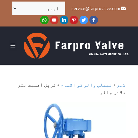
service@farprovalve.com
گھر
»
تیتلی والو کی اقسام
»
ٹرپل آفسیٹ بٹر
فلائی والو