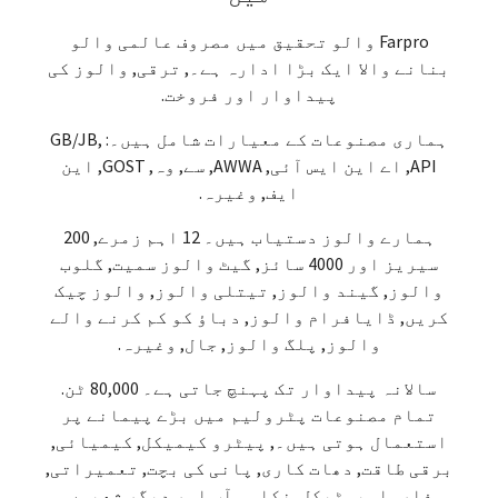
Farpro والو تحقیق میں مصروف عالمی والو
بنانے والا ایک بڑا ادارہ ہے۔, ترقی, والوز کی
پیداوار اور فروخت.
ہماری مصنوعات کے معیارات شامل ہیں۔: GB/JB,
API, اے این ایس آئی, AWWA, سے, وہ, GOST, این
ایف, وغیرہ.
ہمارے والوز دستیاب ہیں۔ 12 اہم زمرے, 200
سیریز اور 4000 سائز, گیٹ والوز سمیت, گلوب
والوز, گیند والوز, تیتلی والوز, والوز چیک
کریں, ڈایافرام والوز, دباؤ کو کم کرنے والے
والوز, پلگ والوز, جال, وغیرہ.
سالانہ پیداوار تک پہنچ جاتی ہے۔ 80,000 ٹن.
تمام مصنوعات پٹرولیم میں بڑے پیمانے پر
استعمال ہوتی ہیں۔, پیٹرو کیمیکل, کیمیائی,
برقی طاقت, دھات کاری, پانی کی بچت, تعمیراتی,
فارماسیوٹیکل, نکاسی آب اور دیگر شعبوں.