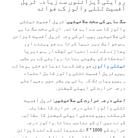
روایتی ڈیزائنوں سے زیادہ ٹرپل
آفسیٹ تتلی والوز کے فوائد
سگ ماہی کی سخت صلاحیتیں
: ٹرپل آفسیٹ تیتلی
والوز کا سب سے اہم فائدہ ان کی سخت سگ ماہی
کی صلاحیتیں ہیں. اس کی وجہ ٹرپل آفسیٹ ڈیزائن
ہے, جو ایک مہر مہیا کرتا ہے جو پہننے اور
پھاڑنے کے لئے انتہائی لچکدار ہے, دیرپا
استحکام کو یقینی بنانا. روایتی کے برعکس
تیتلی والوز
, جو وقت کے ساتھ ساتھ ختم ہوجاتے
ہیں, ٹرپل آفسیٹ تتلی والوز قابل اعتماد
رہیں, یہاں تک کہ ہائی پریشر میں بھی, اعلی
درجہ حرارت کی ایپلی کیشنز.
اعلی درجہ حرارت کی صلاحیتیں
: ٹرپل آفسیٹ
تتلی والوز اعلی درجہ حرارت کا مقابلہ
کرسکتے ہیں, صنعتی ایپلی کیشنز کا مطالبہ
کرنے میں ان کو مناسب بنانا. والوز درجہ
حرارت کو 1000 ° F تک سنبھالنے کے لئے ڈیزائن
کیے گئے ہیں, ناکامی کا سامنا کیے بغیر انہیں