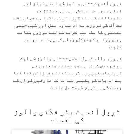
ٹرپل آفسیٹ تتلی والوز کو اعلی دباؤ اور
اعلی درجہ حرارت کی ایپلی کیشنز کو
سنبھالنے کے لئے ڈیزائن کیا گیا ہے جہاں سخت
شٹ آف کی ضرورت ہے. اس سے وہ تیل اور گیس جیسی
صنعتوں کا مطالبہ کرنے کے لئے موزوں بناتے
ہیں, پیٹرو کیمیکل, بجلی کی پیداوار, اور
مزید.
فرپرو والو ٹرپل آفسیٹ تتلی والوز کی ایک
رینج پیش کرتا ہے جو مختلف صنعتوں کی
ضروریات کو پورا کرنے کے لئے ڈیزائن کیا گیا
ہے, اس بات کو یقینی بنانا کہ صارفین کو ان کے
پیسے کی بہترین قیمت مل جائے.
ٹرپل آفسیٹ بٹر فلائی والوز
کی اقسام