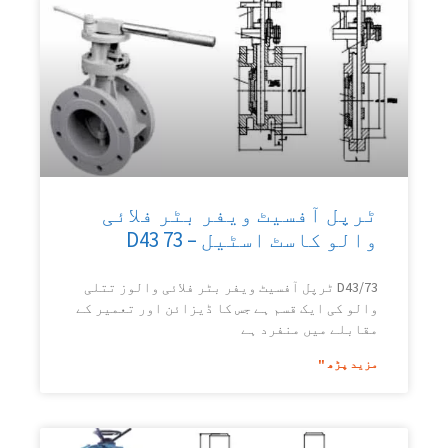
ٹرپل آفسیٹ ویفر بٹر فلائی
والو کاسٹ اسٹیل – D43 73
D43/73 ٹرپل آفسیٹ ویفر بٹر فلائی والوز تتلی
والو کی ایک قسم ہے جس کا ڈیزائن اور تعمیر کے
مقابلے میں منفرد ہے
مزید پڑھ "