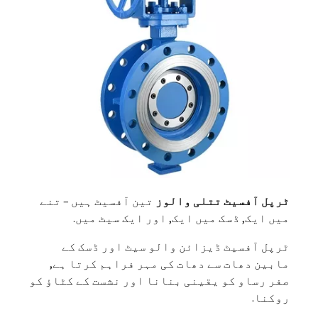
ٹرپل آفسیٹ تتلی والوز
تین آفسیٹ ہیں – تنے
میں ایک, ڈسک میں ایک, اور ایک سیٹ میں.
ٹرپل آفسیٹ ڈیزائن والو سیٹ اور ڈسک کے
مابین دھات سے دھات کی مہر فراہم کرتا ہے,
صفر رساو کو یقینی بنانا اور نشست کے کٹاؤ کو
روکنا.