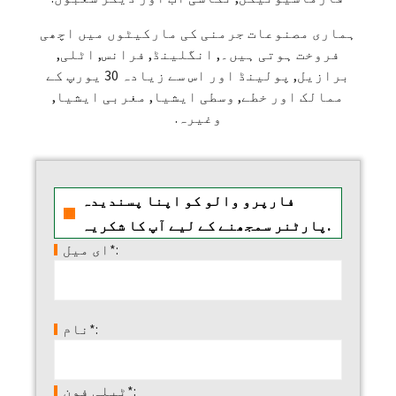
ہماری مصنوعات جرمنی کی مارکیٹوں میں اچھی
فروخت ہوتی ہیں۔, انگلینڈ, فرانس, اٹلی,
برازیل, پولینڈ اور اس سے زیادہ 30 یورپ کے
ممالک اور خطے, وسطی ایشیا, مغربی ایشیا,
وغیرہ.
فارپرو والو کو اپنا پسندیدہ
پارٹنر سمجھنے کے لیے آپ کا شکریہ.
ای میل*:
نام*:
ٹیلی فون*: