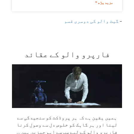
مزید پڑھ "
–
گیٹ والو کی دوسری قسم
فارپرو والو کے عقائد
ہمیں یقین ہے کہ ہر پروڈکٹ کو سنجیدگی سے
لینا اور ہر گاہک کو خلوص دل سے وصول کرنا
فارپرو والو کے لیے سب سے اہم چیزیں ہیں۔.