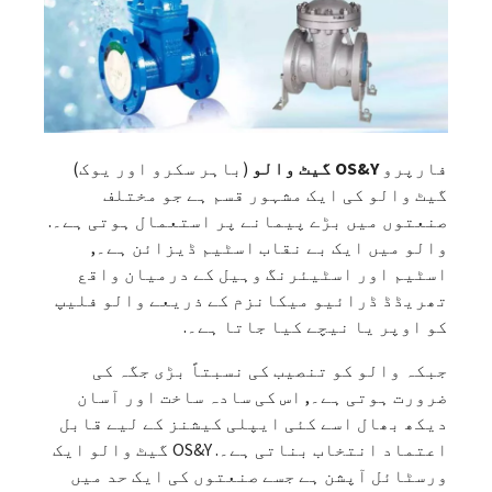
فارپرو
OS&Y گیٹ والو
(باہر سکرو اور یوک)
گیٹ والو کی ایک مشہور قسم ہے جو مختلف
صنعتوں میں بڑے پیمانے پر استعمال ہوتی ہے۔.
والو میں ایک بے نقاب اسٹیم ڈیزائن ہے۔,
اسٹیم اور اسٹیئرنگ وہیل کے درمیان واقع
تھریڈڈ ڈرائیو میکانزم کے ذریعے والو فلیپ
کو اوپر یا نیچے کیا جاتا ہے۔.
جبکہ والو کو تنصیب کی نسبتاً بڑی جگہ کی
ضرورت ہوتی ہے۔, اس کی سادہ ساخت اور آسان
دیکھ بھال اسے کئی ایپلی کیشنز کے لیے قابل
اعتماد انتخاب بناتی ہے۔. OS&Y گیٹ والو ایک
ورسٹائل آپشن ہے جسے صنعتوں کی ایک حد میں