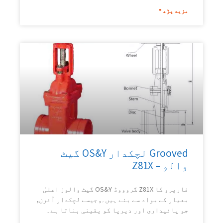
مزید پڑھ "
Grooved لچکدار OS&Y گیٹ
والو – Z81X
فارپرو کا Z81X گروووڈ OS&Y گیٹ والوز اعلیٰ
معیار کے مواد سے بنے ہیں۔, جیسے لچکدار آئرن,
جو پائیداری اور دیرپا کو یقینی بناتا ہے۔