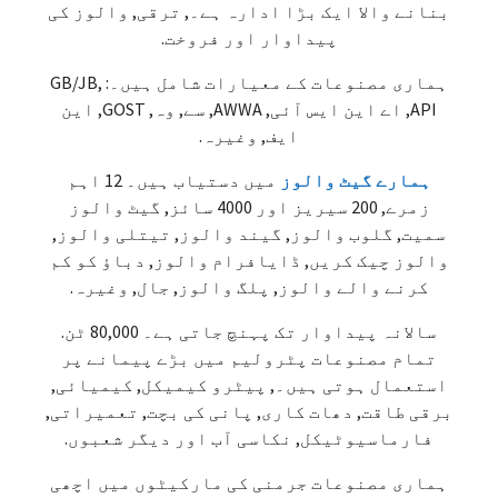
بنانے والا ایک بڑا ادارہ ہے۔, ترقی, والوز کی
پیداوار اور فروخت.
ہماری مصنوعات کے معیارات شامل ہیں۔: GB/JB,
API, اے این ایس آئی, AWWA, سے, وہ, GOST, این
ایف, وغیرہ.
ہمارے گیٹ والوز
میں دستیاب ہیں۔ 12 اہم
زمرے, 200 سیریز اور 4000 سائز, گیٹ والوز
سمیت, گلوب والوز, گیند والوز, تیتلی والوز,
والوز چیک کریں, ڈایافرام والوز, دباؤ کو کم
کرنے والے والوز, پلگ والوز, جال, وغیرہ.
سالانہ پیداوار تک پہنچ جاتی ہے۔ 80,000 ٹن.
تمام مصنوعات پٹرولیم میں بڑے پیمانے پر
استعمال ہوتی ہیں۔, پیٹرو کیمیکل, کیمیائی,
برقی طاقت, دھات کاری, پانی کی بچت, تعمیراتی,
فارماسیوٹیکل, نکاسی آب اور دیگر شعبوں.
ہماری مصنوعات جرمنی کی مارکیٹوں میں اچھی