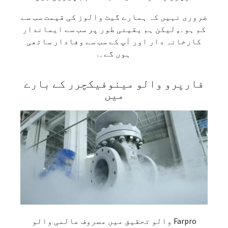
ضروری نہیں کہ ہمارے گیٹ والوز کی قیمت سب سے
کم ہو۔, لیکن ہم یقینی طور پر سب سے ایماندار
کارخانہ دار اور آپ کے سب سے وفادار ساتھی
ہوں گے۔.
فارپرو والو مینوفیکچرر کے بارے
میں
Farpro والو تحقیق میں مصروف عالمی والو