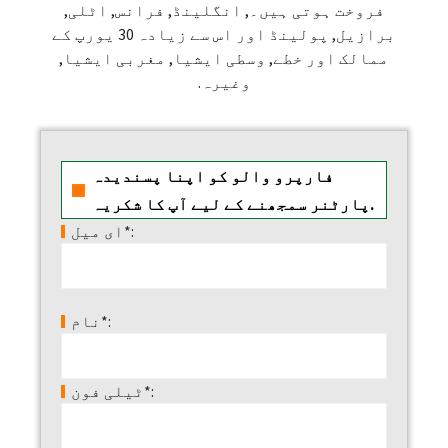
فروخت ہوتی ہیں۔, انگلینڈ, فرانس, اٹلی,
برازیل, پولینڈ اور اس سے زیادہ 30 یورپ کے
ممالک اور خطے, وسطی ایشیا, مغربی ایشیا,
وغیرہ.
فارپرو والو کو اپنا پسندیدہ
پارٹنر سمجھنے کے لیے آپ کا شکریہ.
ای میل*:
نام*:
ٹیلی فون*: