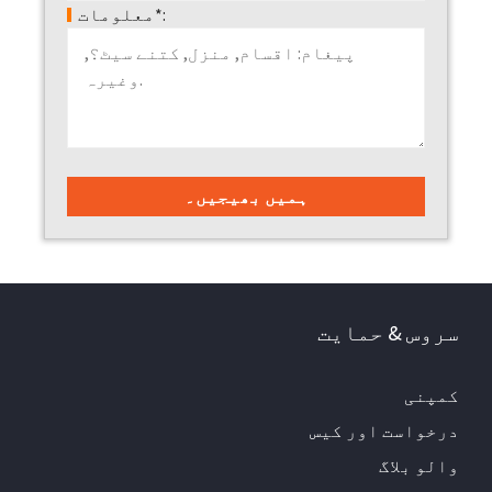
معلومات*:
سروس & حمایت
کمپنی
درخواست اور کیس
والو بلاگ