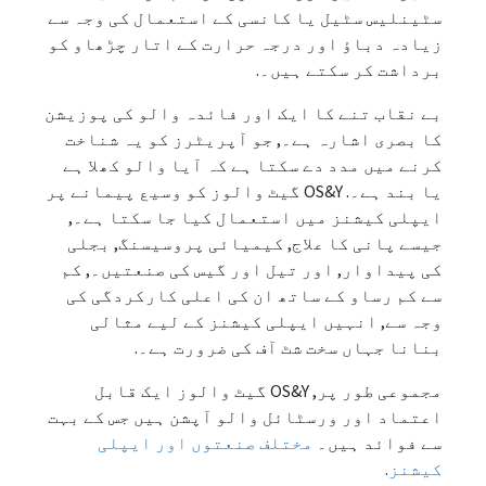
سٹینلیس سٹیل یا کانسی کے استعمال کی وجہ سے
زیادہ دباؤ اور درجہ حرارت کے اتار چڑھاو کو
برداشت کر سکتے ہیں۔.
بے نقاب تنے کا ایک اور فائدہ والو کی پوزیشن
کا بصری اشارہ ہے۔, جو آپریٹرز کو یہ شناخت
کرنے میں مدد دے سکتا ہے کہ آیا والو کھلا ہے
یا بند ہے۔. OS&Y گیٹ والوز کو وسیع پیمانے پر
ایپلی کیشنز میں استعمال کیا جا سکتا ہے۔,
جیسے پانی کا علاج, کیمیائی پروسیسنگ, بجلی
کی پیداوار, اور تیل اور گیس کی صنعتیں۔, کم
سے کم رساو کے ساتھ ان کی اعلی کارکردگی کی
وجہ سے, انہیں ایپلی کیشنز کے لیے مثالی
بنانا جہاں سخت شٹ آف کی ضرورت ہے۔.
مجموعی طور پر, OS&Y گیٹ والوز ایک قابل
اعتماد اور ورسٹائل والو آپشن ہیں جس کے بہت
سے فوائد ہیں۔
مختلف صنعتوں اور ایپلی
کیشنز
.