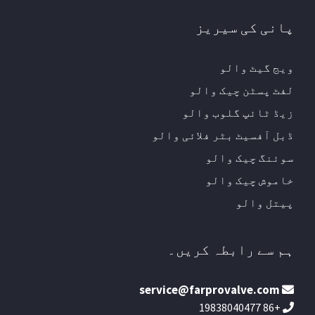
پانی کی سیریز
ویج گیٹ والو
لفٹ پسٹن چیک والو
زیڈ ٹائپ گلوب والو
ڈبل آفسیٹ بٹر فلائی والو
سوئنگ چیک والو
خاموش چیک والو
پیتل والو
ہم سے رابطہ کریں۔
service@farprovalve.com
+86 19838040477