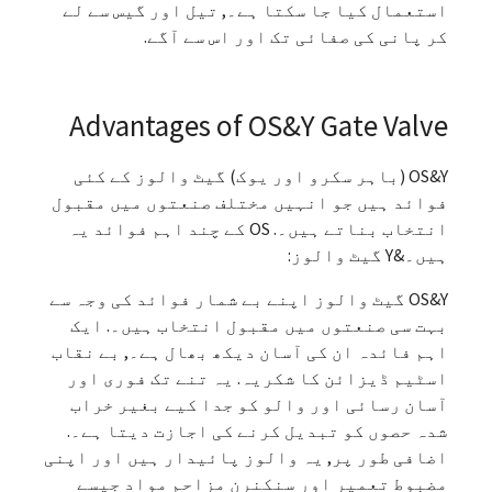
استعمال کیا جا سکتا ہے۔, تیل اور گیس سے لے
کر پانی کی صفائی تک اور اس سے آگے.
Advantages of OS&Y Gate Valve
OS&Y (باہر سکرو اور یوک) گیٹ والوز کے کئی
فوائد ہیں جو انہیں مختلف صنعتوں میں مقبول
انتخاب بناتے ہیں۔. OS کے چند اہم فوائد یہ
ہیں۔&Y گیٹ والوز:
OS&Y گیٹ والوز اپنے بے شمار فوائد کی وجہ سے
بہت سی صنعتوں میں مقبول انتخاب ہیں۔. ایک
اہم فائدہ ان کی آسان دیکھ بھال ہے۔, بے نقاب
اسٹیم ڈیزائن کا شکریہ. یہ تنے تک فوری اور
آسان رسائی اور والو کو جدا کیے بغیر خراب
شدہ حصوں کو تبدیل کرنے کی اجازت دیتا ہے۔.
اضافی طور پر, یہ والوز پائیدار ہیں اور اپنی
مضبوط تعمیر اور سنکنرن مزاحم مواد جیسے