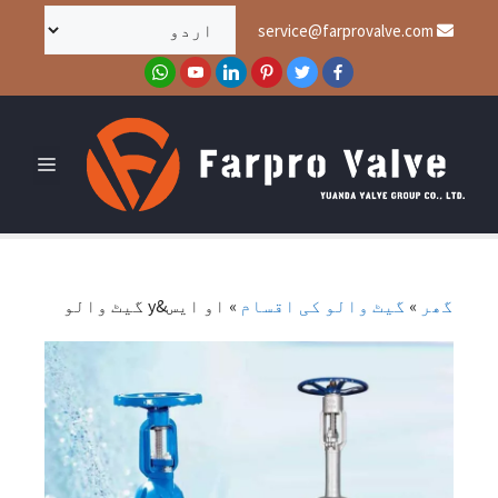
service@farprovalve.com
گھر
»
گیٹ والو کی اقسام
»
او ایس&y گیٹ والو