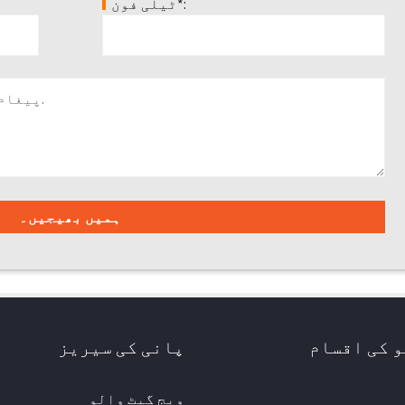
ٹیلی فون*:
 کی اقسام
پانی کی سیریز
ویج گیٹ والو