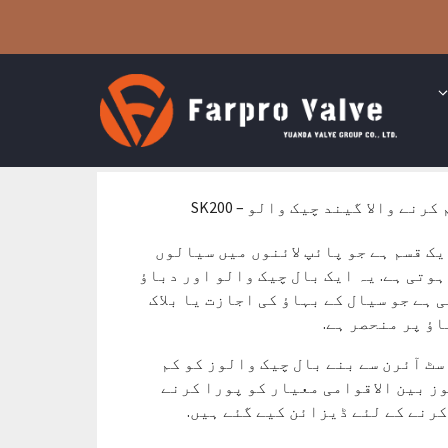
نے والا گیند چیک والو – SK200
ک قسم ہے جو پائپ لائنوں میں سیالوں
ہوتی ہے. یہ ایک بال چیک والو اور دباؤ
 ہے جو سیال کے بہاؤ کی اجازت یا بلاک
اؤ پر منحصر ہے.
ٹ آئرن سے بنے بال چیک والوز کو کم
ز بین الاقوامی معیار کو پورا کرنے
رنے کے لئے ڈیزائن کیے گئے ہیں.