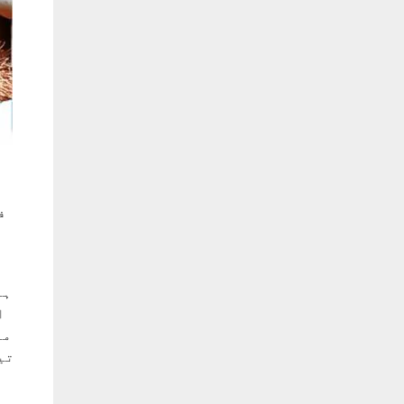
ف
ت
تی