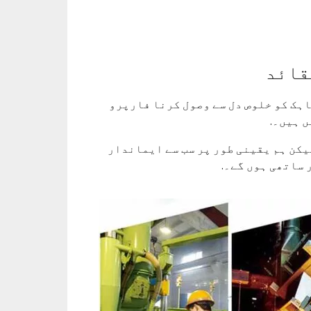
قائد
اہک کو خلوص دل سے وصول کرنا فارپرو
ں ہیں۔.
یکن ہم یقینی طور پر سب سے ایماندار
 ساتھی ہوں گے۔.