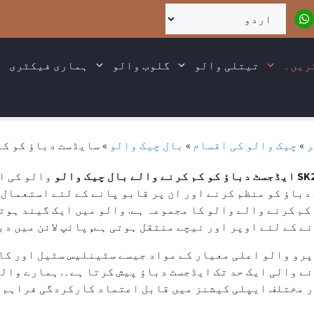
ریں۔
تیتلی والو
گلوب والو
ہماری فیکٹری
ر
»
چیک والو کی اقسام
»
بال چیک والو
»
سایڈست دباؤ کو کم کر
 کم کرنے والے بال چیک والو
والو کی ای
دباؤ کو منظم کرنے اور ان پر قابو پانے کے لئے استعمال 
کم کرنے والے والو کا مجموعہ ہے. والو میں ایک گیند ہوتی
ے کے لئے اوپر اور نیچے منتقل ہوتی ہے, پائپ لائن میں دب
رو والو اعلی معیار کے مواد جیسے سٹینلیس سٹیل اور کاس
ے والی ایک حد تک ایڈجسٹ دباؤ پیش کرتا ہے۔. ہمارے والو
 مختلف ایپلی کیشنز میں قابل اعتماد کارکردگی فراہم ک