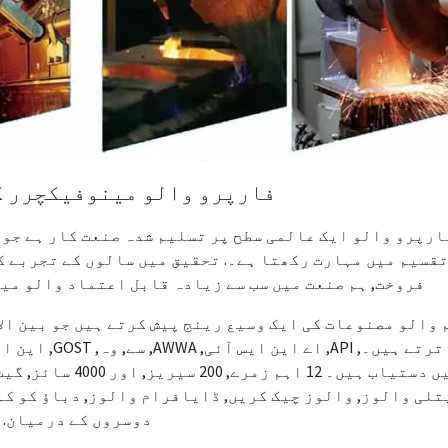
فارپرو والو مینوفیکچرر ک
ارپرو والو ایک عالمی سطح پر تسلیم شدہ صنعت کار ہے جو 
قسیم میں مہارت رکھتا ہے۔. تحقیق میں سالوں کے تجربے کے
فروخت, ہم صنعت میں سب سے زیادہ قابل اعتماد والو مین
اترتے ہیں۔, API
میں دستیاب ہیں۔ 12 
تلی والوز, والوز چیک کریں, ڈایافرام والوز, دباؤ کو کم 
دوسروں کے درمیان.