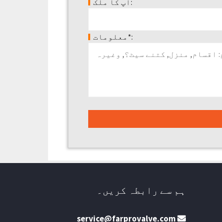
آپ کا ملک:
معلومات*:
ہم سے رابطہ کریں۔
service@farprovalve.com