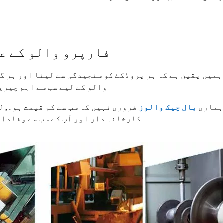
فارپرو والو کے ع
ہمیں یقین ہے کہ ہر پروڈکٹ کو سنجیدگی سے لینا اور ہر گ
والو کے لیے سب سے اہم چیزی
ماری
بال چیک والوز
ضروری نہیں کہ سب سے کم قیمت ہو۔, ل
کارخانہ دار اور آپ کے سب سے وفادار