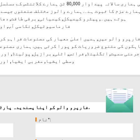
کی ہماری سالانہ پیداوار 80,000 ٹن ہمار
مارے عزم کا ثبوت ہے۔. ہمارے والوز مختلف صنعتوں جیسے
ہوتے ہیں۔, پیٹرو کیمیکل, کیمیائی, برقی طاقت, دھات
فارماسیوٹیکل, نکاسی آب, اور
ارپرو والو میں, ہمیں اعلیٰ معیار کی مصنوعات فراہم کرن
ہکوں کی متنوع ضروریات کو پورا کرتی ہیں. ہماری مصنوعا
وسطی ایشیا, مغربی ایشیا, اور 
فارپرو والو کو اپنا پسندیدہ پارٹنر سمجھنے کے لیے آپ کا شکریہ.
نام*: