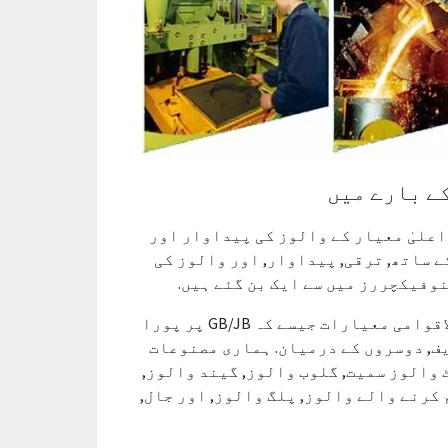
ے بارے میں
اعلیٰ معیار کے والوز کی پیداوار اور
 ساتھ, ترقی, پیداوار, اور والوز کی
وفیکچررز میں سے ایک بن گئے ہیں.
ہم والو مصنوعات کی ایک وسیع رینج پیش کرتے ہیں جو بین الاقوامی معیارات جیسے کہ GB/JB پر پورا
, اے این ایس آئی, AWWA, سے, وہ, GOST, این ایف, دوسروں کے درمیان. ہماری مصنوعات
اہم زمرے, 200 سیریز, اور 4000 سائز, گیٹ والوز سمیت, گلوب والوز, گیند والوز,
کرنے والے والوز, پلگ والوز, اور جال,