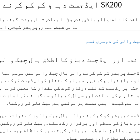
SK200 ایڈجسٹ دباؤ کو کم کرنے والے بال چیک والو
ماہی شیٹ, بہار, پریشر گیجز, ان
یک والو کی دوسری قسم
ئدہ اور ایڈجسٹ دباؤ کا اطلاق بال چیک والو
جسٹ پریشر کو کم کرنے والی بال چیک والو میں موسم بہار
و دباؤ فراہم کرتی ہے. بہار کے تناؤ کو ایڈجسٹ کرکے دبا
جگہ پر رکھنے کے لئے درکار قوت کی مقدار کا تعین کرتا ہ
اتا ہے, گیند لفٹ اور سیال کو والو سے گزرنے کی اجازت د
ا ہے, گیند اپنی نشست پر لوٹتی ہے, بیک فلو کو روکنا.
جسٹ پریشر کو کم کرنے والے بال چیک والوز کے فوائد میں 
و دباؤ کو منظم اور برقرار رکھ سکے۔, بیک فلو کو روکیں,
ں. یہ والوز عام طور پر پانی کی تقسیم کے نظام جیسے ایپ
اشی کے نظام, اور صنعتی عمل.