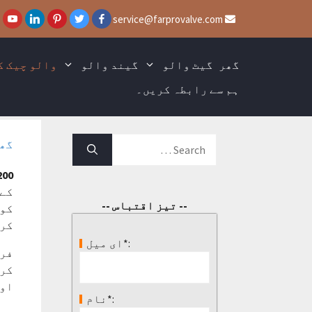
service@farprovalve.com
گھر
گیٹ والو
گیند والو
والو چیک ک
ہم سے رابطہ کریں۔
گھ
SK200 ایڈجسٹ دباؤ کو
کے 
-- تیز اقتباس --
کو 
کرن
ای میل*:
فرپ
کرن
اور
نام*: