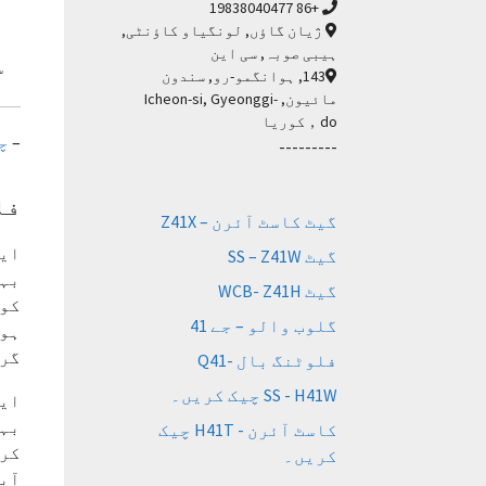
+86 19838040477
ژیان گاؤں, لونگیاو کاؤنٹی,
ہیبی صوبہ, سی این
143, ہوانگمو-رو, سندون
مائیون, Icheon-si, Gyeonggi-
do，کوریا
–
چ
---------
فا
گیٹ کاسٹ آئرن – Z41X
ایڈ
گیٹ SS – Z41W
بہا
گیٹ WCB- Z41H
کو 
گلوب والو – جے 41
ہوج
گرت
فلوٹنگ بال -Q41
SS - H41W چیک کریں۔
ایڈ
بہا
کاسٹ آئرن - H41T چیک
کری
کریں۔
آبپ