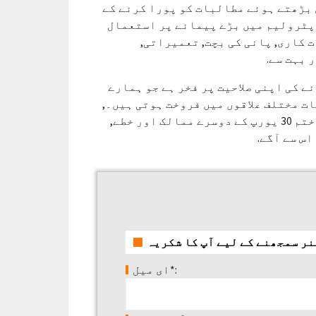
ے کلائنٹس کے مسلسل بڑھتے ہوئے مطالبات کو پورا کرنے کے
 پٹرولیم میں بڑے پیمانے پر استعمال
 کاری, پانی کی بچت, تعمیراتی,
 بہت سے.
ے کی اپنی صلاحیت پر فخر ہے جو ہمارے
ت مختلف علاقوں میں فروخت ہوتی ہیں۔,
جرمنی سمیت, انگلینڈ, فرانس, اٹلی, برازیل, پولینڈ, اور ختم 30 یورپ کے دوسرے ممالک اور خطے,
اس سے آگے.
ای میل*: