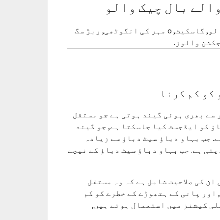
ساخت کا نام: والو باڈی, نٹ, جڑنا بولٹ, تنا, بونٹ, گیند والو, گاسکیٹ, o مہر کی انگوٹھی, ربڑ سگ
جکشن والوز.
 کو کم کرنا
 سے بھری ہوئی گیند ہوتی ہے جو مستقل
ؤ کو ایڈجسٹ کیا جاسکتا ہے, جو گیند
ے. جب بہاو دباؤ سیٹ دباؤ سے زیادہ
یتی ہے. جب بہاو دباؤ سیٹ دباؤ کے نیچے
ان کی صلاحیت شامل ہے کہ وہ مستقل
 اور پانی کے ہتھوڑے کے خطرے کو کم
لی کیشنز میں استعمال ہوتے ہیں,