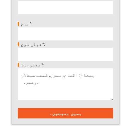
نام*:
ٹیلی فون*:
معلومات*: