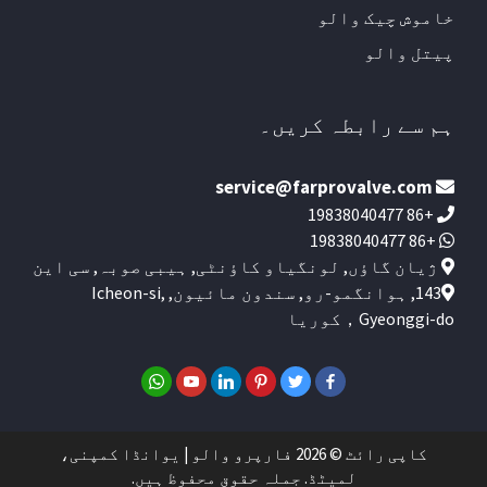
خاموش چیک والو
پیتل والو
ہم سے رابطہ کریں۔
service@farprovalve.com
+86 19838040477
+86 19838040477
ژیان گاؤں, لونگیاو کاؤنٹی, ہیبی صوبہ, سی این
143, ہوانگمو-رو, سندون مائیون, Icheon-si,
Gyeonggi-do，کوریا
کاپی رائٹ © 2026 فارپرو والو | یوانڈا کمپنی،
لمیٹڈ. جملہ حقوق محفوظ ہیں.