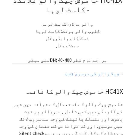
- کاسٹ لوہا
والو باڈی: کاسٹ لوہا
گلوب والو بونٹ: کاسٹ لوہا
ڈسک کا مواد: پیتل
سیٹ: پیتل
برائے نام قطر DN: 40-400ملی میٹر
–
چیک والو کی دوسری قسم
HC41X خاموش چیک والو کا فائدہ
خاموش چیک والو کے استعمال کے فوائد میں شور
کی آلودگی میں کمی شامل ہے۔, والو پر ٹوٹ
پھوٹ اور منسلک پائپنگ کی وجہ سے سروس لائف
میں توسیع, اور کم توانائی کے نقصان کی وجہ
سے نظام کی کارکردگی میں بہتری.
Silent check