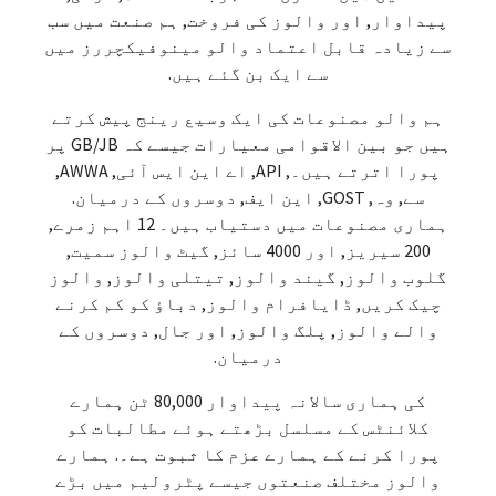
پیداوار, اور والوز کی فروخت, ہم صنعت میں سب
سے زیادہ قابل اعتماد والو مینوفیکچررز میں
سے ایک بن گئے ہیں.
ہم والو مصنوعات کی ایک وسیع رینج پیش کرتے
ہیں جو بین الاقوامی معیارات جیسے کہ GB/JB پر
پورا اترتے ہیں۔, API, اے این ایس آئی, AWWA,
سے, وہ, GOST, این ایف, دوسروں کے درمیان.
ہماری مصنوعات میں دستیاب ہیں۔ 12 اہم زمرے,
200 سیریز, اور 4000 سائز, گیٹ والوز سمیت,
گلوب والوز, گیند والوز, تیتلی والوز, والوز
چیک کریں, ڈایافرام والوز, دباؤ کو کم کرنے
والے والوز, پلگ والوز, اور جال, دوسروں کے
درمیان.
کی ہماری سالانہ پیداوار 80,000 ٹن ہمارے
کلائنٹس کے مسلسل بڑھتے ہوئے مطالبات کو
پورا کرنے کے ہمارے عزم کا ثبوت ہے۔. ہمارے
والوز مختلف صنعتوں جیسے پٹرولیم میں بڑے