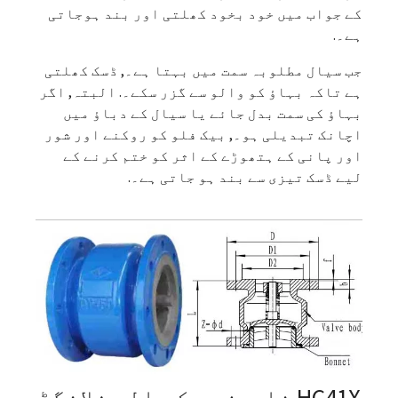
کے جواب میں خود بخود کھلتی اور بند ہوجاتی
ہے۔.
جب سیال مطلوبہ سمت میں بہتا ہے۔, ڈسک کھلتی
ہے تاکہ بہاؤ کو والو سے گزر سکے۔. البتہ, اگر
بہاؤ کی سمت بدل جائے یا سیال کے دباؤ میں
اچانک تبدیلی ہو۔, بیک فلو کو روکنے اور شور
اور پانی کے ہتھوڑے کے اثر کو ختم کرنے کے
لیے ڈسک تیزی سے بند ہو جاتی ہے۔.
HC41X خاموش چیک والو فلانگڈ