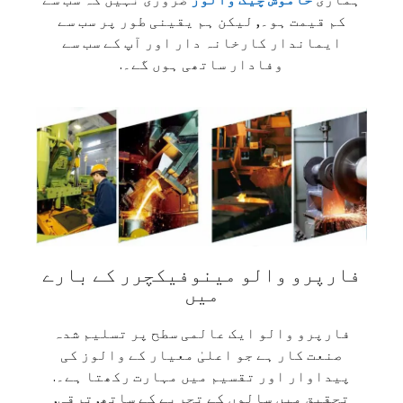
کم قیمت ہو۔, لیکن ہم یقینی طور پر سب سے
ایماندار کارخانہ دار اور آپ کے سب سے
وفادار ساتھی ہوں گے۔.
فارپرو والو مینوفیکچرر کے بارے
میں
فارپرو والو ایک عالمی سطح پر تسلیم شدہ
صنعت کار ہے جو اعلیٰ معیار کے والوز کی
پیداوار اور تقسیم میں مہارت رکھتا ہے۔.
تحقیق میں سالوں کے تجربے کے ساتھ, ترقی,