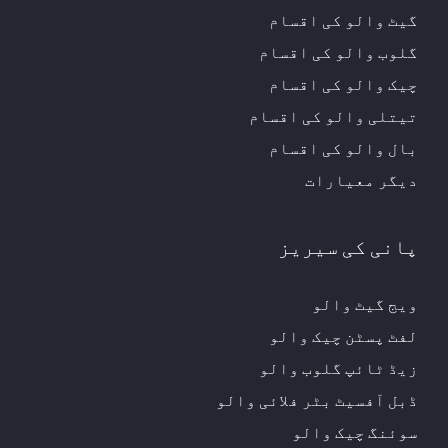
گیٹ والو کی اقسام
گلوب والو کی اقسام
چیک والو کی اقسام
تیتلی والو کی اقسام
بال والو کی اقسام
دیگر معیارات
پانی کی سیریز
ویج گیٹ والو
لفٹ پسٹن چیک والو
زیڈ ٹائپ گلوب والو
ڈبل آفسیٹ بٹر فلائی والو
سوئنگ چیک والو