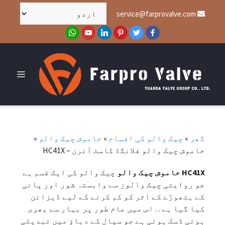
service@farprovalve.com
گھر
»
چیک والو کی اقسام
»
خاموش چیک والو
»
خاموش چیک والو فلانگڈ کاسٹ آئرن – HC41X
HC41X خاموش چیک والو
چیک والو کی ایک قسم ہے
جو روایتی چیک والوز سے وابستہ شور اور پانی
کے ہتھوڑے کے اثر کو کم کرنے کے لیے ڈیزائن
کیا گیا ہے۔. اس میں عام طور پر بہار سے بھری
ہوئی ڈسک ہوتی ہے جو سیال کے دباؤ میں تبدیلی