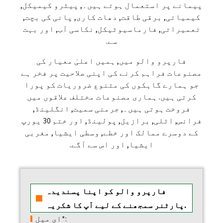
پیمانے پر استعمال ہوتے ہیں۔, پیٹرو کیمیکل,
کیمیائی, برقی طاقت, دھات کاری, پانی کی بچت,
تعمیراتی, فارماسیوٹیکل, نکاسی آب, اور بہت
سے.
فارپرو والو میں, ہمیں اعلیٰ معیار کی
مصنوعات فراہم کرنے کی اپنی صلاحیت پر فخر ہے
جو ہمارے گاہکوں کی متنوع ضروریات کو پورا
کرتی ہیں. ہماری مصنوعات مختلف علاقوں میں
فروخت ہوتی ہیں۔, جرمنی سمیت, انگلینڈ,
فرانس, اٹلی, برازیل, پولینڈ, اور ختم 30 یورپ
کے دوسرے ممالک اور خطے, وسطی ایشیا, مغربی
ایشیا, اور اس سے آگے.
فارپرو والو کو اپنا پسندیدہ
پارٹنر سمجھنے کے لیے آپ کا شکریہ.
ای میل*: