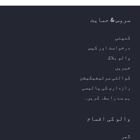
سروس & حمایت
کمپنی
درخواست اور کیس
والو بلاگ
خبریں
کوالٹی سرٹیفیکیشن
رازداری کی پالیسی
ہم سے رابطہ کریں۔
والو کی اقسام
گھر